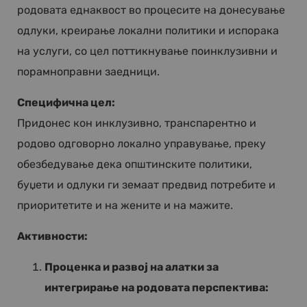
родовата еднаквост во процесите на донесување
одлуки, креирање локални политики и испорака
на услуги, со цел поттикнување поинклузивни и
порамноправни заедници.
Специфична цел:
Придонес кон инклузивно, транспарентно и
родово одговорно локално управување, преку
обезбедување дека општинските политики,
буџети и одлуки ги земаат предвид потребите и
приоритетите и на жените и на мажите.
Активности:
Проценка и развој на алатки за
интегрирање на родовата перспектива: