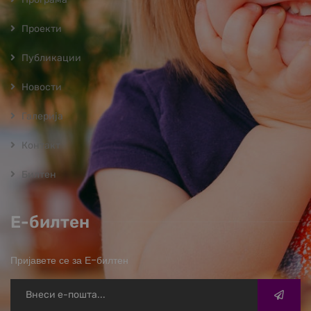
Проекти
Публикации
Новости
Галерија
Контакт
Билтен
Е-билтен
Пријавете се за Е-билтен