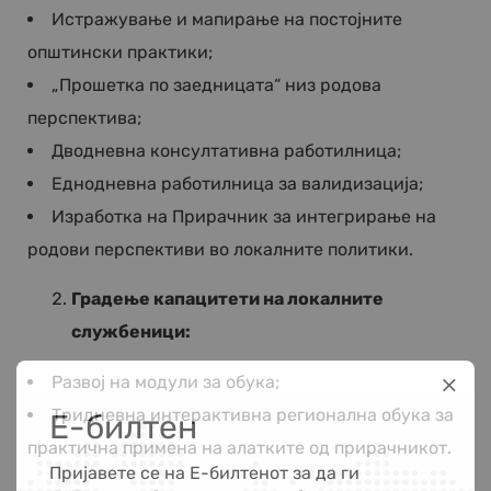
Истражување и мапирање на постојните
општински практики;
„Прошетка по заедницата“ низ родова
перспектива;
Дводневна консултативна работилница;
Еднодневна работилница за валидизација;
Изработка на Прирачник за интегрирање на
родови перспективи во локалните политики.
Градење капацитети на локалните
службеници:
Развој на модули за обука;
Тридневна интерактивна регионална обука за
Е-билтен
практична примена на алатките од прирачникот.
Пријавете се на Е-билтенот за да ги