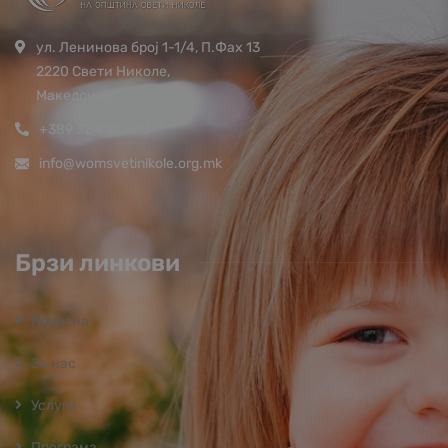
ул. Ленинова број 1-1/4, П.Фах 13
2220 Свети Николе,
Македонија
+389 32 444 620
info@womsvetinikole.org.mk
Брзи линкови
Почетна
За нас
Услуги
Програмa