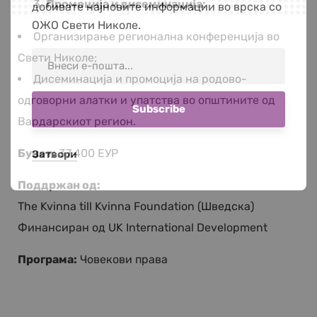
Промоција и дисеминација:
добивате најновите информации во врска со
ОЖО Свети Николе.
Организирање регионална конференција во
Свети Николе;
Дисеминација и промоција на родово-
одговорни алатки и упатства во општините од
Вардарскиот регион.
Буџет:
37.400 ЕУР
Затвори
Поддржан од:
The Kvinna till Kvinna Foundation (Шведска)
Финансиран од UK International Development
Програма:
Човекови права