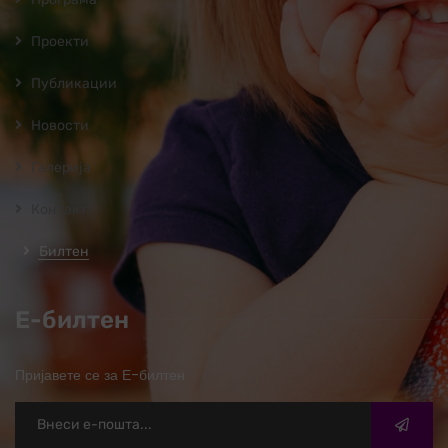
Проекти
Публикации
Новости
Галерија
Контакт
Билтен
Е-билтен
Пријавете се за Е-билтен