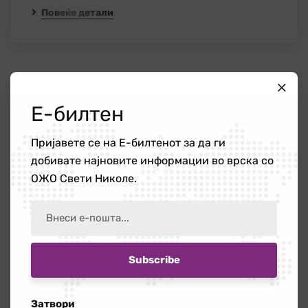
Повеќе детали
05
Е-билтен
Апр 24
Пријавете се на Е-билтенот за да ги
добивате најновите информации во врска со
ОЖО Свети Николе.
Затвори