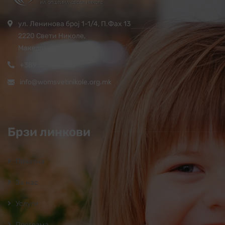
ул. Ленинова број 1-1/4, П.Фах 13
2220 Свети Николе,
Македонија
+389 32 444 620
info@womsvetinikole.org.mk
Брзи линкови
Почетна
За нас
Услуги
Програмa