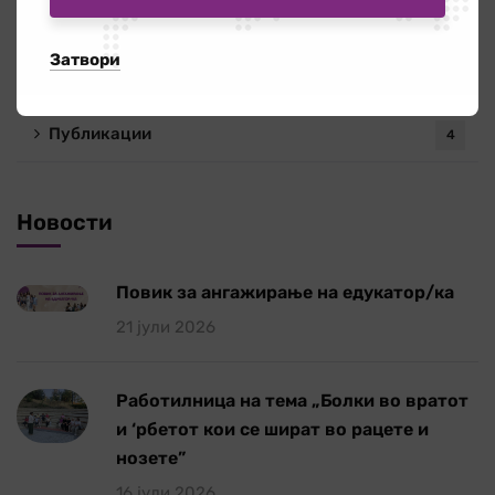
Новости
340
Затвори
ОЖО
56
Публикации
4
Новости
Повик за ангажирање на едукатор/ка
21 јули 2026
Работилница на тема „Болки во вратот
и ‘рбетот кои се шират во рацете и
нозете”
16 јули 2026