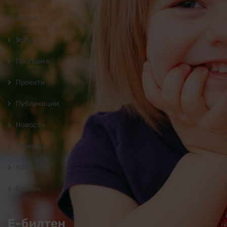
За нас
Услуги
Програмa
Проекти
Публикации
Новости
Галерија
Контакт
Билтен
Е-билтен