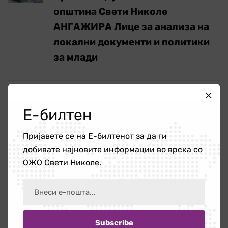
општина Свети Николе
АНГАЖИРА Лице за анализа на
локални документи и политики
за млади
Е-билтен
Пребарај
Пријавете се на Е-билтенот за да ги
добивате најновите информации во врска со
ОЖО Свети Николе.
Категории