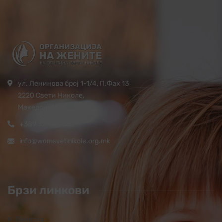
ул. Ленинова број 1-1/4, П.Фах 13
2220 Свети Николе,
Македонија
+389 32 444 620
info@womsvetinikole.org.mk
Брзи линкови
Почетна