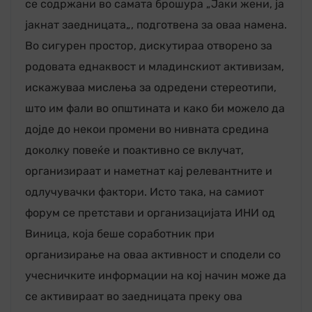
се содржани во самата брошура „Јаки жени, ја
јакнат заедницата„, подготвена за оваа намена.
Во сигурен простор, дискутираа отворено за
родовата еднаквост и младинскиот активизам,
искажуваа мислења за одредени стереотипи,
што им фали во општината и како би можело да
дојде до некои промени во нивната средина
доколку повеќе и поактивно се вклучат,
организираат и наметнат кај релевантните и
одлучувачки фактори. Исто така, на самиот
форум се претстави и организацијата ИНИ од
Виница, која беше соработник при
организирање на оваа активност и сподели со
учесничките информации на кој начин може да
се активираат во заедницата преку ова