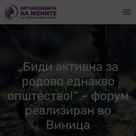
„Биди активна за
родово еднакво
општество!“ – форум
реализиран во
Виница