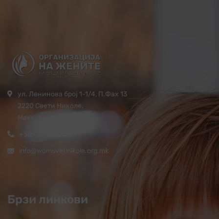
ул. Ленинова број 1-1/4, П.Фах 13
2220 Свети Николе,
Македонија
+389 32 444 620
info@womsvetinikole.org.mk
Брзи линкови