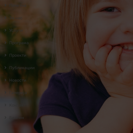
Почетна
За нас
Услуги
Програмa
Проекти
Публикации
Новости
Галерија
Контакт
Билтен