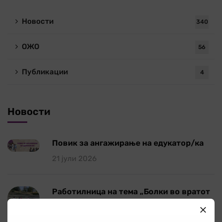
Новости
340
ОЖО
56
Публикации
4
Новости
Повик за ангажирање на едукатор/ка
21 јули 2026
Работилница на тема „Болки во вратот
и ‘рбетот кои се шират во рацете и
нозете”