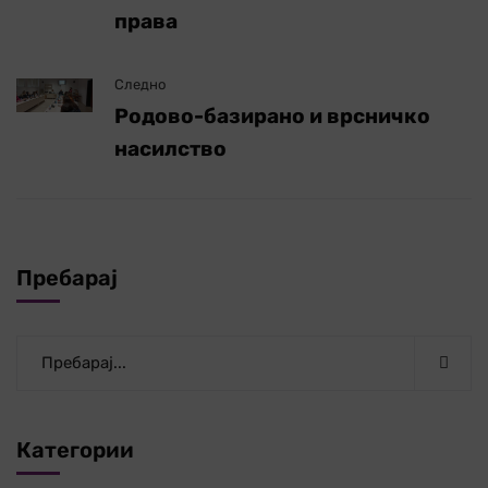
права
Следно
Родово-базирано и врсничко
насилство
Пребарај
Категории