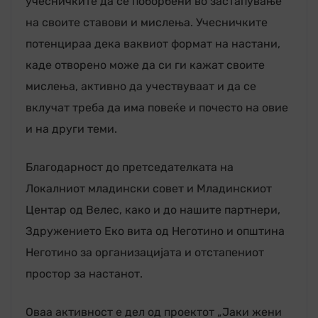
учесничките да се поборбени во застапување
на своите ставови и мислења. Учесничките
потенцираа дека ваквиот формат на настани,
каде отворено може да си ги кажат своите
мислења, активно да учествуваат и да се
вклучат треба да има повеќе и почесто на овие
и на други теми.
Благодарност до претседателката на
Локалниот младински совет и Младинскиот
Центар од Велес, како и до нашите партнери,
Здружението Еко вита од Неготино и општина
Неготино за организацијата и отстапениот
простор за настанот.
Оваа активност е дел од проектот „Јаки жени