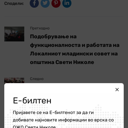
Сподели:
Претходно
Подобрување на
функционалноста и работата на
Локалниот младински совет на
општина Свети Николе
Следно
Едукација за ментално и
физичко здравје во рурални
Е-билтен
средини
Пријавете се на Е-билтенот за да ги
добивате најновите информации во врска со
ОЖО Свети Николе.