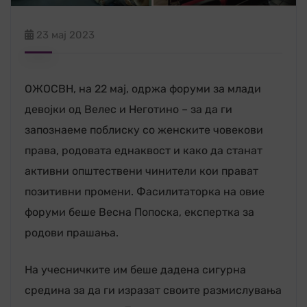
23 мај 2023
ОЖОСВН, на 22 мај, одржа форуми за млади
девојки од Велес и Неготино – за да ги
запознаеме поблиску со женските човекови
права, родовата еднаквост и како да станат
активни општествени чинители кои прават
позитивни промени. Фасилитаторка на овие
форуми беше Весна Попоска, експертка за
родови прашања.
На учесничките им беше дадена сигурна
средина за да ги изразат своите размислувања