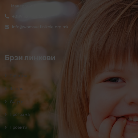
Македонија
+389 32 444 620
info@womsvetinikole.org.mk
Брзи линкови
Почетна
За нас
Услуги
Програмa
Проекти