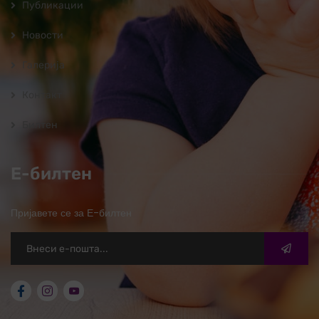
Публикации
Новости
Галерија
Контакт
Билтен
Е-билтен
Пријавете се за Е-билтен