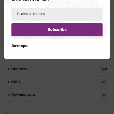
Пребарај
Затвори
Категории
Новости
340
ОЖО
56
Публикации
4