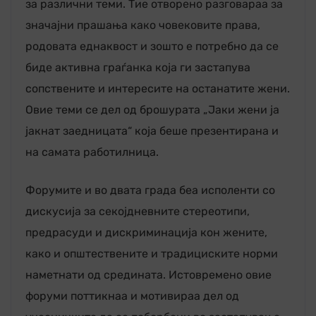
за различни теми. Тие отворено разговараа за
значајни прашања како човековите права,
родовата еднаквост и зошто е потребно да се
биде активна граѓанка која ги застапува
сопствените и интересите на останатите жени.
Овие теми се дел од брошурата „Јаки жени ја
јакнат заедницата“ која беше презентирана и
на самата работилница.
Форумите и во двата града беа исполенти со
дискусија за секојдневните стереотипи,
предрасуди и дискриминација кон жените,
како и општествените и традициските норми
наметнати од средината. Истовремено овие
форуми поттикнаа и мотивираа дел од