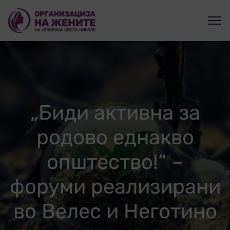
„Биди активна за
родово еднакво
општество!“ –
форуми реализирани
во Велес и Неготино