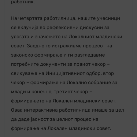
работник.
На четвртата работилница, нашите учесници
се вклучија во рефлексивни дискусии за
улогата и значењето на Локалниот младински
совет. Заедно го истраживме процесот на
законско формирање и ги разгледавме
потребните документи за првиот чекор –
свикување на Иницијативниот одбор, втор
чекор – формирање на Локално собрание за
млади и конечно, третиот чекор –
формирањето на Локален младински совет.
Оваа интерактивна работилница имаше за цел
да даде јасност за целиот процес на
формирање на Локалeн младински совет.