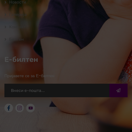
Новости
Галерија
Контакт
Билтен
Е-билтен
Пријавете се за Е-билтен