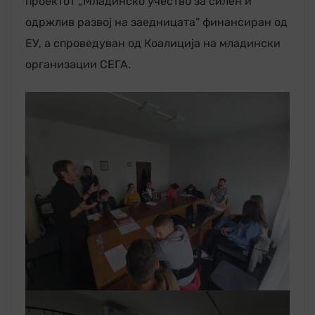
проектот „Младинско учество за силен и
одржлив развој на заедницата” финансиран од
ЕУ, а спроведуван од Коалиција на младински
организации СЕГА.