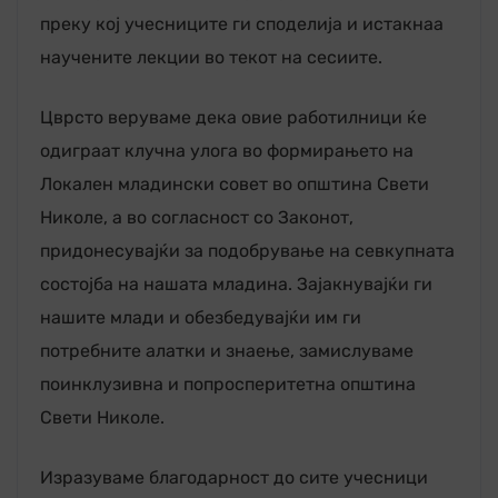
преку кој учесниците ги споделија и истакнаа
научените лекции во текот на сесиите.
Цврсто веруваме дека овие работилници ќе
одиграат клучна улога во формирањето на
Локален младински совет во општина Свети
Николе, а во согласност со Законот,
придонесувајќи за подобрување на севкупната
состојба на нашата младина. Зајакнувајќи ги
нашите млади и обезбедувајќи им ги
потребните алатки и знаење, замислуваме
поинклузивна и попросперитетна општина
Свети Николе.
Изразуваме благодарност до сите учесници