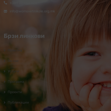
+389 32 444 620
info@womsvetinikole.org.mk
Брзи линкови
Почетна
За нас
Услуги
Програмa
Проекти
Публикации