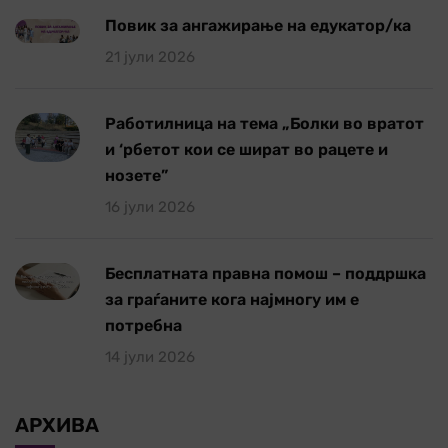
Повик за ангажирање на едукатор/ка
21 јули 2026
Работилница на тема „Болки во вратот
и ‘рбетот кои се шират во рацете и
нозете”
16 јули 2026
Бесплатната правна помош – поддршка
за граѓаните кога најмногу им е
потребна
14 јули 2026
АРХИВА