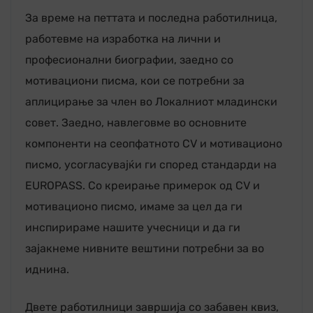
За време на петтата и последна работилница,
работевме на изработка на лични и
професионални биографии, заедно со
мотивациони писма, кои се потребни за
аплицирање за член во Локалниот младински
совет. Заедно, навлеговме во основните
компоненти на сеопфатното CV и мотивационо
писмо, усогласувајќи ги според стандарди на
EUROPASS. Со креирање примерок од CV и
мотивационо писмо, имаме за цел да ги
инспирираме нашите учесници и да ги
зајакнеме нивните вештини потребни за во
иднина.
Двете работилници завршија со забавен квиз,