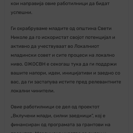
кои направија овие работилници да бидат
успешни.
Ги охрабруваме младите од општина Свети
Николе да го искористат својот потенцијал и
активно да учествуваат во Локалниот
младински совет и сите процеси на локално
ниво. ОЖОСВН е секогаш тука да ги поддржи
вашите напори, идеи, иницијативи и заедно со
вас, да ги застапува истите пред релевантните
локални чинители.
Овие работилници се дел од проектот
„Вклучени млади, силни заедници“, кој е
финансиран од програмата за грантови на