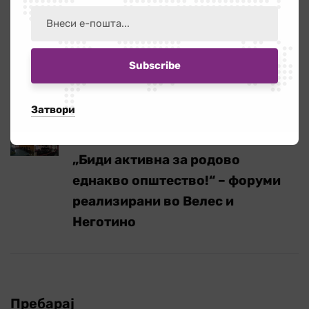
Сподели:
Претходно
ОПИН – алатка за е-учество
Затвори
Следно
„Биди активна за родово
еднакво општество!“ – форуми
реализирани во Велес и
Неготино
Пребарај