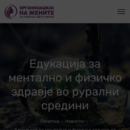
Едукација за
ментално и физичко
здравје во рурални
средини
Почетна
Новости
Едукација за ментално и физичко здравје во