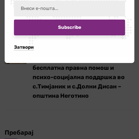
„Биди активна за родово
еднакво општество!“ – форуми
реализирани во Велес и
Неготино
Затвори
Следно
Промоција на Канцеларијата за
бесплатна правна помош и
психо-социјална поддршка во
с.Тимјаник и с.Долни Дисан –
општина Неготино
Пребарај