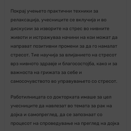
Покрај учењето практични техники за
релаксација, учесниците се вклучија и во
дискусии за изворите на стрес во нивните
животи и истражуваa начини на кои можат да
направат позитивни промени за да го намалат
стресот. Тие научија за влијанието на стресот
врз нивното здравје и благосостојба, како и за
важноста на грижата за себе и
самосочувството во управувањето со стресот.
Работилницата со докторката имаше за цел
учесниците да навлезат во темата за рак на
дојка и самопреглед, да се запознаат со
процесот на спроведување на преглед на дојка