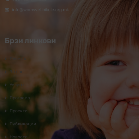
info@womsvetinikole.org.mk
Брзи линкови
Почетна
За нас
Услуги
Програмa
Проекти
Публикации
Новости