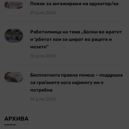
Повик за ангажирање на едукатор/ка
21 јули 2026
Работилница на тема „Болки во вратот
и ‘рбетот кои се шират во рацете и
нозете”
16 јули 2026
Бесплатната правна помош – поддршка
за граѓаните кога најмногу им е
потребна
14 јули 2026
АРХИВА