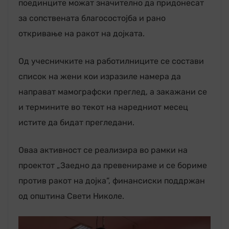
поединците можат значително да придонесат
за сопствената благосостојба и рано
откривање на ракот на дојката.
Од учесничките на работилниците се состави
список на жени кои изразиле намера да
направат мамографски преглед, а закажани се
и термините во текот на наредниот месец
истите да бидат прегледани.
Оваа активност се реализира во рамки на
проектот „Заедно да превенираме и се бориме
против ракот на дојка”, финансиски поддржан
од општина Свети Николе.