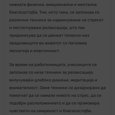
нивната физичка, емоционална и ментална
благосостојба. Тие, исто така, се запознаа со
различни техники за надминување на стресот
и постигнување релаксација, што пак
придонесува да се движат полесно низ
предизвиците во животот со поголема
леснотија и еластичност.
За време на работилницата, учесниците се
запознаа со низа техники за релаксација,
вклучувајќи длабоко дишење, медитација и
внимателност. Овие техники се дизајнирани да
помогнат да се намали нивото на стрес, да се
подобри расположението и да се промовира
чувството на смиреност и благосостојба.