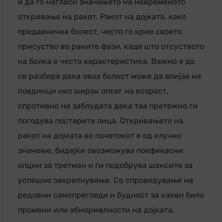
и да го нагласи значењето на навременото
откривање на ракот. Ракот на дојката, како
предавничка болест, често го крие своето
присуство во раните фази, каде што отсуството
на болка е честа карактеристика. Важно е да
се разбере дека оваа болест може да влијае на
поединци низ широк опсег на возраст,
спротивно на заблудата дека таа претежно ги
погодува постарите лица. Откривањето на
ракот на дојката во почетокот е од клучно
значење, бидејќи овозможува поефикасни
опции за третман и ги подобрува шансите за
успешно закрепнување. Со спроведување на
редовни самопрегледи и будност за какви било
промени или абнормалности на дојката,