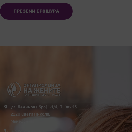
ПРЕЗЕМИ БРОШУРА
ул. Ленинова број 1-1/4, П.Фах 13
2220 Свети Николе,
Македонија
+389 32 444 620