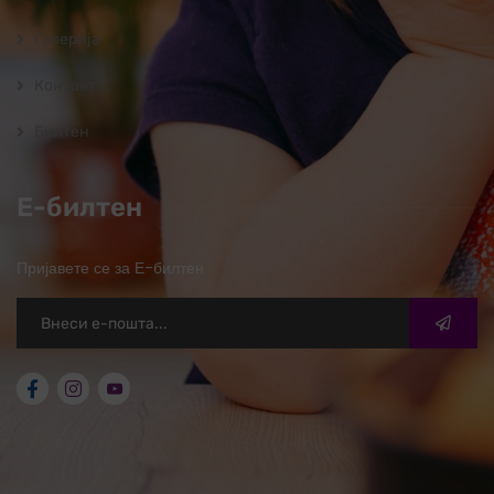
Галерија
Контакт
Билтен
Е-билтен
Пријавете се за Е-билтен