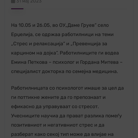
31 мај 2023
На 10.05 и 26.05, во ОУ„Даме Груев“ село
Ерџелија, се одржаа работилници на теми
„Стрес и релаксација“ и „Превенција за
карцином на дојка“. Работилниците ги водеа
Емина Петкова – психолог и Гордана Митева –
специјалист докторка по семејна медицина.
Работилницата со психологот имаше за цел да
ги поттикне жените да го препознаат и
ефикасно да управуваат со стресот.
Учесниците научиа да прават разлика помеѓу
позитивниот и негативниот стрес и да
разберат како секој тип може да влијае на