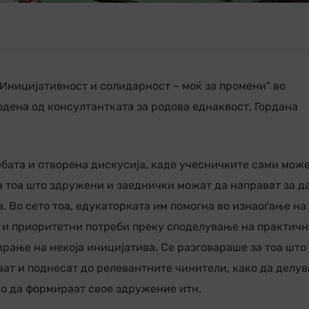
„Иницијативност и солидарност – моќ за промени“ во
одена од консултантката за родова еднаквост, Гордана
бата и отворена дискусија, каде учесничките сами мож
за тоа што здружени и заеднички можат да направат за да
 Во сето тоа, едукаторката им помогна во изнаоѓање на
 и приоритетни потреби преку споделување на практич
рање на некоја иницијатива. Се разговараше за тоа што
ават и поднесат до релевантните чинители, како да делув
ко да формираат свое здружение итн.