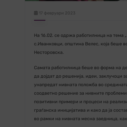
17 февруари 2023
На 16.02. се одржа работилница на тема 
с.Иванковци, општина Велес, која беше в
Несторовска.
Самата работилница беше во форма на де
да дојдат до решенија, идеи, заклучоци 
унапредат нивната положба во средината.
соодветно решение за нивните проблеми
позитивни примери и процеси на реализи
граѓанска иницијатива и како да ја сост
во рамки на нивната месна заедница, ка