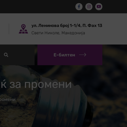
ул. Ленинова број 1-1/4, П. Фах 13
Свети Николе, Македонија
Е-билтен
ќ за промени
промени