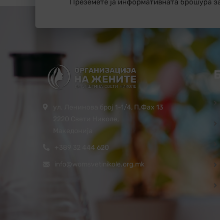
Преземете ја информативната брошура з
ул. Ленинова број 1-1/4, П.Фах 13
2220 Свети Николе,
Македонија
+389 32 444 620
info@womsvetinikole.org.mk