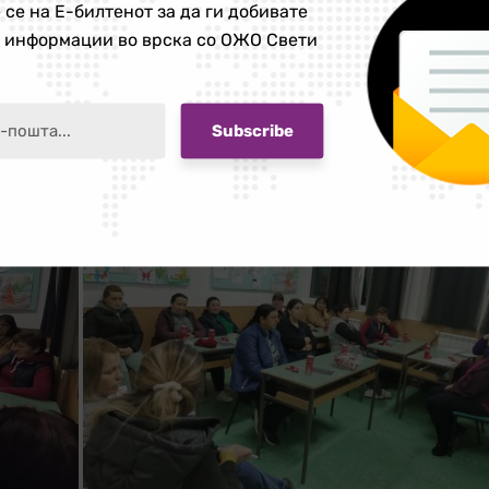
 се на Е-билтенот за да ги добивате
е информации во врска со ОЖО Свети