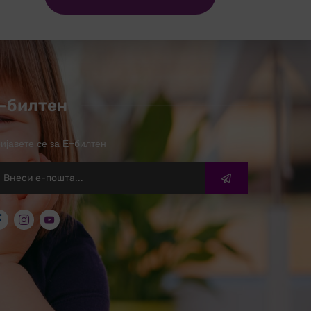
-билтен
ијавете се за Е-билтен