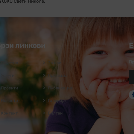
а ОЖО Свети Николе.
Брзи линкови
Е
Пр
Почетна
За нас
Услуги
Програмa
Проекти
Публикации
Новости
Галерија
Контакт
Билтен