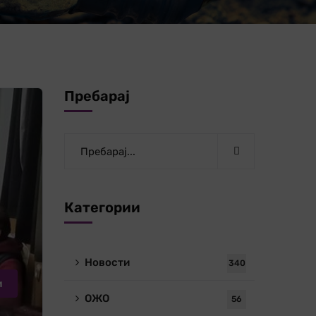
Пребарај
Категории
Новости
340
и
ОЖО
56