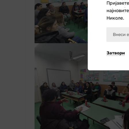
Пријавете
најновит
Николе.
Затвори