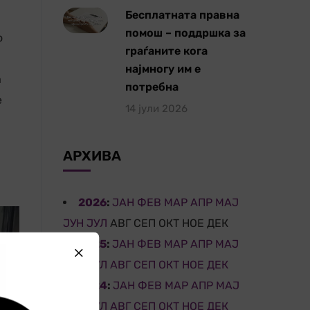
Бесплатната правна
помош – поддршка за
о
граѓаните кога
најмногу им е
а
потребна
е
14 јули 2026
АРХИВА
2026
:
ЈАН
ФЕВ
МАР
АПР
МАЈ
ЈУН
ЈУЛ
АВГ
СЕП
ОКТ
НОЕ
ДЕК
2025
:
ЈАН
ФЕВ
МАР
АПР
МАЈ
ЈУН
ЈУЛ
АВГ
СЕП
ОКТ
НОЕ
ДЕК
2024
:
ЈАН
ФЕВ
МАР
АПР
МАЈ
ЈУН
ЈУЛ
АВГ
СЕП
ОКТ
НОЕ
ДЕК