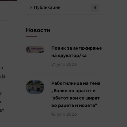
Публикации
4
Новости
Повик за ангажирање
на едукатор/ка
21 јули 2026
еа
 ја
Работилница на тема
„Болки во вратот и
ни
‘рбетот кои се шират
 е
во рацете и нозете”
ат
16 јули 2026