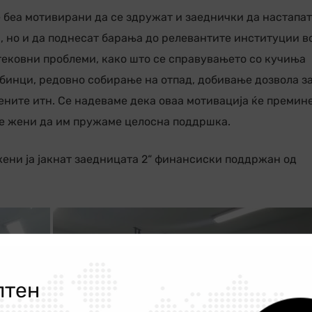
е беа мотивирани да се здружат и заеднички да настапат
, но и да поднесат барања до релевантите институции в
ековни проблеми, како што се справувањето со кучиња
обинци, редовно собирање на отпад, добивање дозвола з
ените итн. Се надеваме дека оваа мотивација ќе премин
ие жени да им пружаме целосна поддршка.
жени ја јакнат заедницата 2“ финансиски поддржан од
лтен