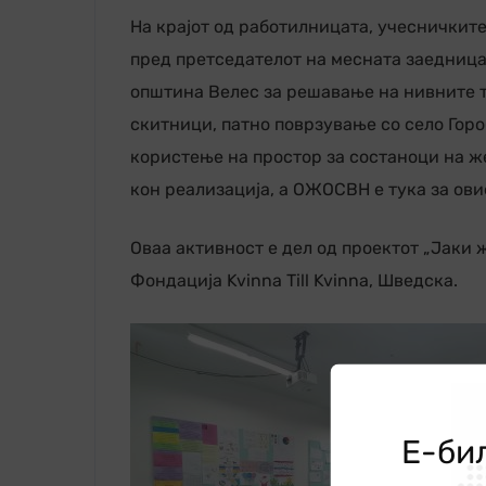
На крајот од работилницата, учесничкит
пред претседателот на месната заедница
општина Велес за решавање на нивните т
скитници, патно поврзување со село Гор
користење на простор за состаноци на ж
кон реализација, а ОЖОСВН е тука за ов
Оваа активност е дел од проектот „Јаки 
Фондација Kvinna Till Kvinna, Шведска.
Е-би