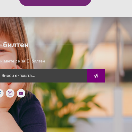
-билтен
ијавете се за Е-билтен