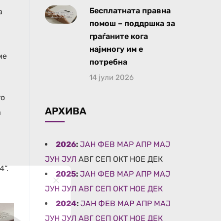
Бесплатната правна
а
помош – поддршка за
граѓаните кога
најмногу им е
ме
потребна
14 јули 2026
то
АРХИВА
а
2026
:
ЈАН
ФЕВ
МАР
АПР
МАЈ
ЈУН
ЈУЛ
АВГ
СЕП
ОКТ
НОЕ
ДЕК
4“.
2025
:
ЈАН
ФЕВ
МАР
АПР
МАЈ
ЈУН
ЈУЛ
АВГ
СЕП
ОКТ
НОЕ
ДЕК
2024
:
ЈАН
ФЕВ
МАР
АПР
МАЈ
ЈУН
ЈУЛ
АВГ
СЕП
ОКТ
НОЕ
ДЕК