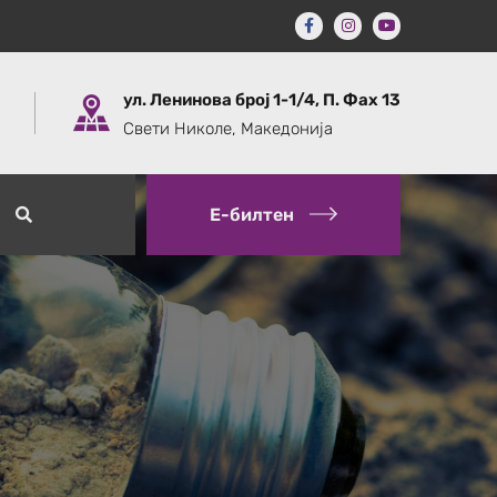
ул. Ленинова број 1-1/4, П. Фах 13
Свети Николе, Македонија
Е-билтен