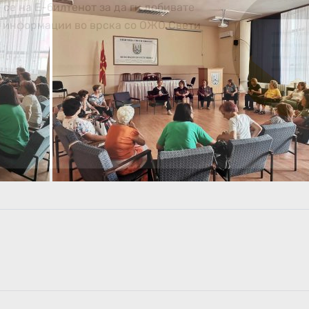
 се на Е-билтенот за да ги добивате
е информации во врска со ОЖО Свети