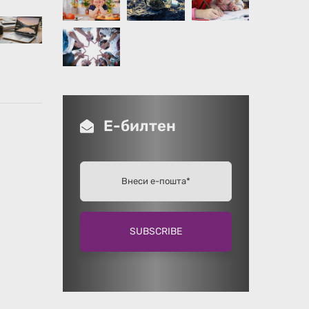
Е-билтен