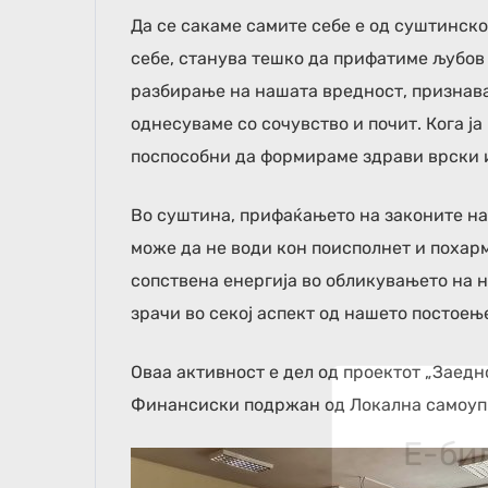
Да се сакаме самите себе е од суштинско
себе, станува тешко да прифатиме љубов
разбирање на нашата вредност, признава
однесуваме со сочувство и почит. Кога ј
поспособни да формираме здрави врски 
Во суштина, прифаќањето на законите н
може да не води кон поисполнет и похар
сопствена енергија во обликувањето на 
зрачи во секој аспект од нашето постоењ
Оваа активност е дел од проектот „Заедн
Финансиски подржан од Локална самоупр
Е-би