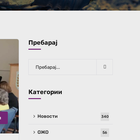
Пребарај
Категории
Новости
340
и
ОЖО
56