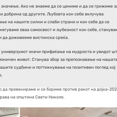
 значење. Ако не знаеме да се цениме и да се грижиме з
 и добрина од другите. Љубовта кон себе вклучува
ње на нашите силни и слаби страни и кон себе да се
а негуваме оваа самосвест и љубезност кон себе, станува
и да доживееме вистинска среќа.
а универзумот значи прифаќање на мудроста и увидот ш
моничен живот. Станува збор за препознавање на нашат
нашите судбини и поттикнување на позитивен поглед кој
е.
о да превенираме и се бориме против ракот на дојка-202
ава на општина Свети Николе.
лтен