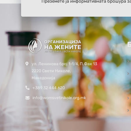
Преземете ја информативната брошура з
ул. Ленинова број 1-1/4, П.Фах 13
2220 Свети Николе,
Македонија
+389 32 444 620
info@womsvetinikole.org.mk