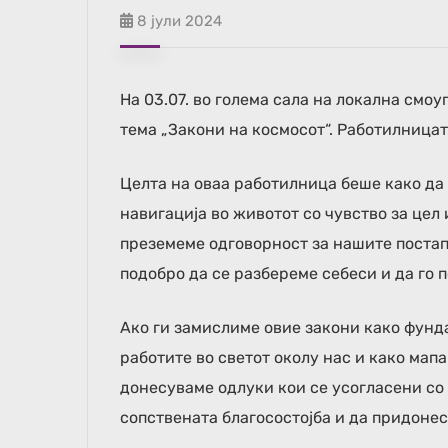
8 јули 2024
На 03.07. во голема сала на локална см
тема „Закони на космосот“. Работилницат
Целта на оваа работилница беше како да 
навигација во животот со чувство за цел 
преземеме одговорност за нашите постап
подобро да се разбереме себеси и да го
Ако ги замислиме овие закони како фун
работите во светот околу нас и како мап
донесуваме одлуки кои се усогласени со
сопствената благосостојба и да придонес