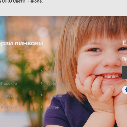
а ОЖО Свети Николе.
Брзи линкови
Е
Пр
Почетна
За нас
Услуги
Програмa
Проекти
Публикации
Новости
Галерија
Контакт
Билтен