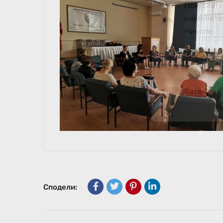
Пријавете
најновит
Николе.
Затвори
Сподели: