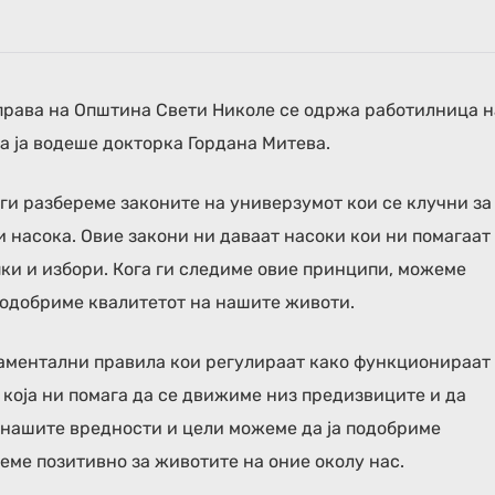
оуправа на Општина Свети Николе се одржа работилница н
а ја водеше докторка Гордана Митева.
ги разбереме законите на универзумот кои се клучни за
и насока. Овие закони ни даваат насоки кои ни помагаат
ки и избори. Кога ги следиме овие принципи, можеме
 подобриме квалитетот на нашите животи.
даментални правила кои регулираат како функционираат
а која ни помага да се движиме низ предизвиците и да
 нашите вредности и цели можеме да ја подобриме
еме позитивно за животите на оние околу нас.