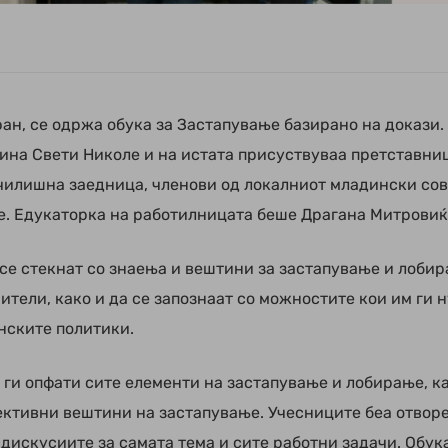
ран, се одржа обука за Застапување базирано на докази.
ина Свети Николе и на истата присуствуваа претставни
чилишна заедница, членови од локалниот младински сов
е. Едукаторка на работилницата беше Драгана Митровиќ
 се стекнат со знаења и вештини за застапување и лоби
тели, како и да се запознаат со можностите кои им ги 
нските политики.
 ги опфати сите елементи на застапување и лобирање, к
ективни вештини на застапување. Учесниците беа отвор
 дискусиите за самата тема и сите работни задачи. Обук