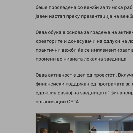
беше проследена со вежби за тимска раб
јавен настап преку презентација на вежб
Оваа обука е основа за градење на актив
креаторите и донесувачи на одлуки на л
практични вежби ќе се имплементираат в
промени во нивната локална заедница.
Оваа активност е дел од проектот „Вклу
финансиски поддржан од програмата за г
одржлив развој на заедницата” финансир
организации СЕГА.