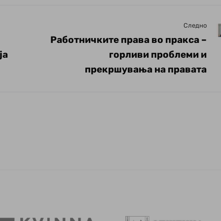
Следно
Работничките права во пракса –
ја
горливи проблеми и
прекршувања на правата