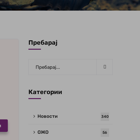
Пребарај
Категории
Новости
340
и
ОЖО
56