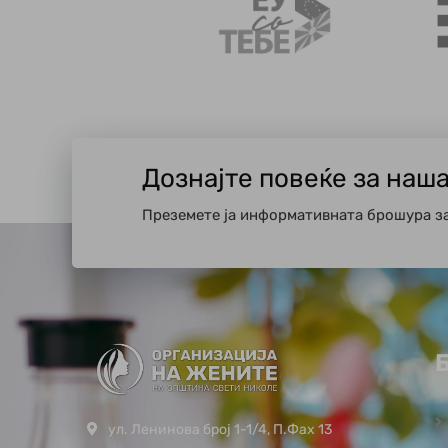
Дознајте повеќе за наш
Преземете ја информативната брошура з
ул. Ленинова број 1-1/4, П.Фах 13