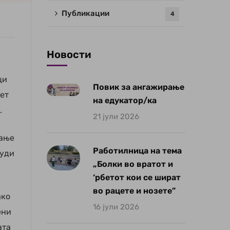
Публикации
4
Новости
ци
Повик за ангажирање
ет
на едукатор/ка
.
21 јули 2026
рање
Работилница на тема
нуди
„Болки во вратот и
‘рбетот кои се шират
во рацете и нозете”
ако
16 јули 2026
ени
ата