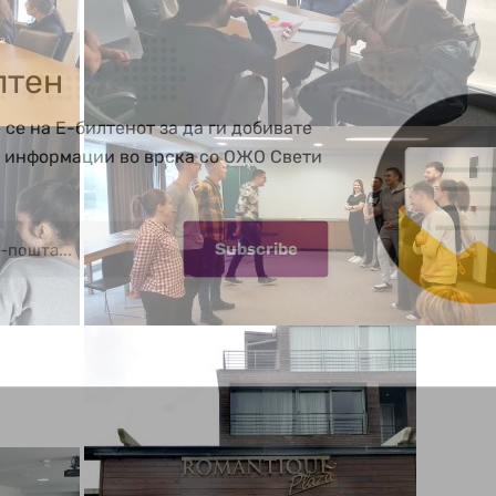
лтен
 се на Е-билтенот за да ги добивате
е информации во врска со ОЖО Свети