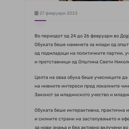
27 февруари 2023
Во периодот од 24 до 26 февруари во Дој
Обуката беше наменета за млади од општ
од подмладоци на политичките партии, у
и претставници од Општина Свети Никол
Целта на оваа обука беше учесниците да
на нивните интереси пред локалните чини
Законот за младинското учество и млади
Обуката беше интерактивна, практична и
и силните страни на застапувањето и еф
за нови знања и беа активно вклучени во