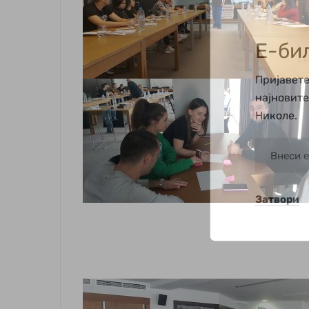
Е-би
Пријавете
најновит
Николе.
Затвори