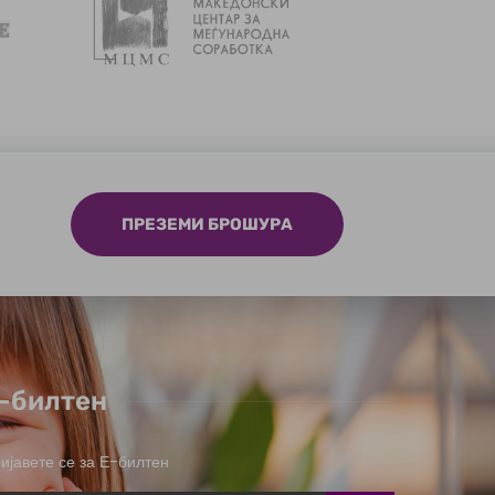
ПРЕЗЕМИ БРОШУРА
-билтен
ијавете се за Е-билтен