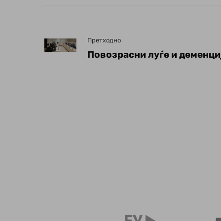
Претходно
Повозрасни луѓе и деменци