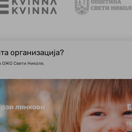
ата организација?
а ОЖО Свети Николе.
Брзи линкови
Е
Пр
Почетна
За нас