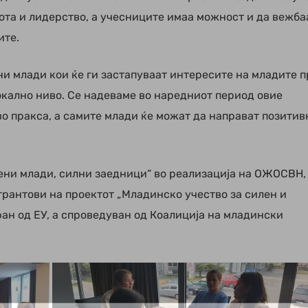
ота и лидерство, а учесниците имаа можност и да вежба
ите.
ни млади кои ќе ги застапуваат интересите на младите 
окално ниво. Се надеваме во наредниот период овие
о пракса, а самите млади ќе можат да направат позитив
чени млади, силни заедници“ во реализација на ОЖОСВН,
рантови на проектот „Младинско учество за силен и
ан од ЕУ, а спроведуван од Коалиција на младински