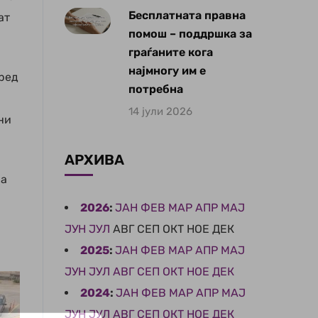
Бесплатната правна
ат
помош – поддршка за
граѓаните кога
најмногу им е
пред
потребна
14 јули 2026
ни
АРХИВА
 а
2026
:
ЈАН
ФЕВ
МАР
АПР
МАЈ
ЈУН
ЈУЛ
АВГ
СЕП
ОКТ
НОЕ
ДЕК
2025
:
ЈАН
ФЕВ
МАР
АПР
МАЈ
ЈУН
ЈУЛ
АВГ
СЕП
ОКТ
НОЕ
ДЕК
2024
:
ЈАН
ФЕВ
МАР
АПР
МАЈ
ЈУН
ЈУЛ
АВГ
СЕП
ОКТ
НОЕ
ДЕК