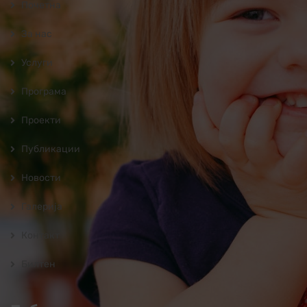
Почетна
За нас
Услуги
Програмa
Проекти
Публикации
Новости
Галерија
Контакт
Билтен