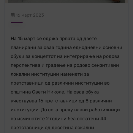
16 март 2023
На 15 март се одржа првата од двете
планирани за оваа година еднодневни основни
обуки за концептот на интегрирање на родова
перспектива и градење на родово сензитивни
локални институции наменети за
претставници од различни институции во
општина Свети Николе. На оваа обука
учествуваа 16 претставници од 8 различни
институции. До сега преку вакви работилници
во изминатите 2 години беа опфатени 44
претставници од десетина локални