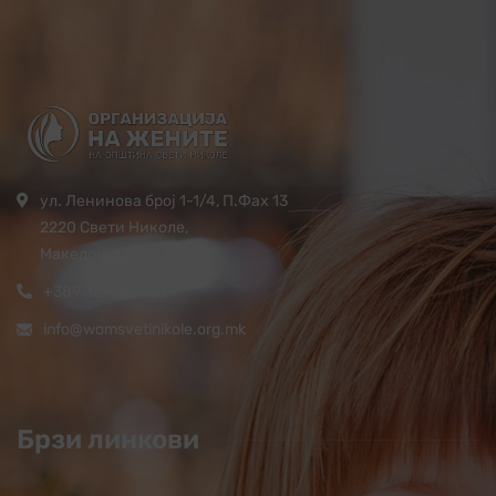
ул. Ленинова број 1-1/4, П.Фах 13
2220 Свети Николе,
Македонија
+389 32 444 620
info@womsvetinikole.org.mk
Брзи линкови