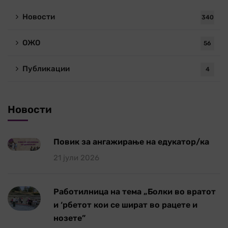
Новости
340
ОЖО
56
Публикации
4
Новости
Повик за ангажирање на едукатор/ка
21 јули 2026
Работилница на тема „Болки во вратот
и ‘рбетот кои се шират во рацете и
нозете”