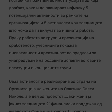
постоечки практики во институцијата од која
доаѓаат, како и да планираат најмалку 5
потенцијални активности во рамките на
организацијата и 5 активности кон заедницата
што може да ги вклучат во нивната работа.
Преку работата во групи и презентација на
сработеното, учесниците покажаа
иновативност и креативност во предлози за
унапредување на родовите аспекти во своите
иституции и кон целните групи.
Оваа активност е реализирана од страна на
Организација на жените на Општина Свети
Николе, а е дел од проектот „Јаки жени ја
јакнат заедницата 2“ финансиски поддржан од
шведската Фондација Kvinna Till Kvinna.