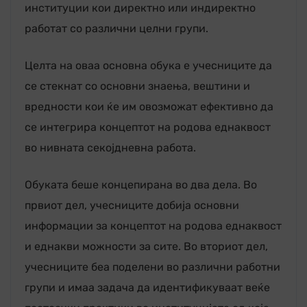
институции кои директно или индиректно
работат со различни целни групи.
Целта на оваа основна обука е учесниците да
се стекнат со основни знаења, вештини и
вредности кои ќе им овозможат ефективно да
се интегрира концептот на родова еднаквост
во нивната секојдневна работа.
Обуката беше концепирана во два дела. Во
првиот дел, учесниците добија основни
информации за концептот на родова еднаквост
и еднакви можности за сите. Во вториот дел,
учесниците беа поделени во различни работни
групи и имаа задача да идентификуваат веќе