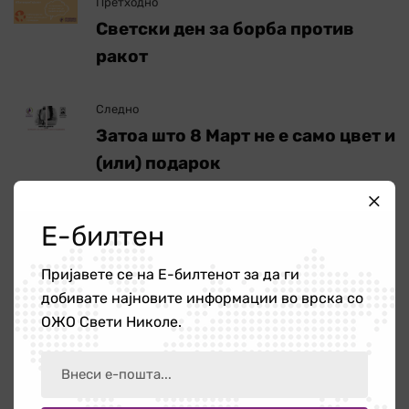
Претходно
Светски ден за борба против
ракот
Следно
Затоа што 8 Март не е само цвет и
(или) подарок
Е-билтен
Пребарај
Пријавете се на Е-билтенот за да ги
добивате најновите информации во врска со
ОЖО Свети Николе.