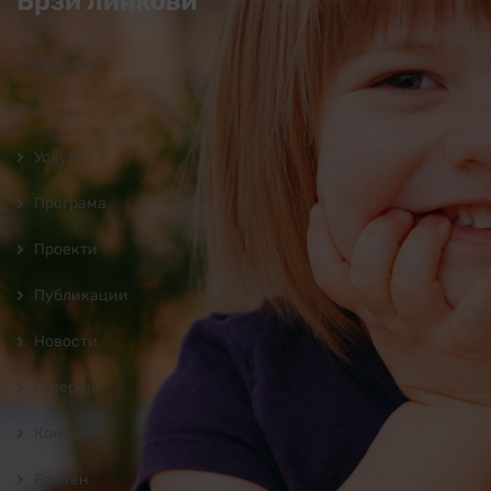
Брзи линкови
Почетна
За нас
Услуги
Програмa
Проекти
Публикации
Новости
Галерија
Контакт
Билтен