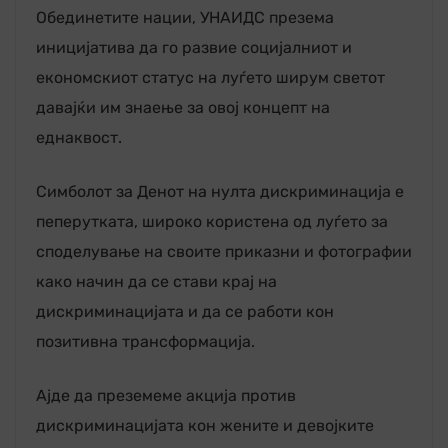
Обединетите нации, УНАИДС презема
иницијатива да го развие социјалниот и
економскиот статус на луѓето ширум светот
давајќи им знаење за овој концепт на
еднаквост.
Симболот за Денот на нулта дискриминација е
пеперутката, широко користена од луѓето за
споделување на своите приказни и фотографии
како начин да се стави крај на
дискриминацијата и да се работи кон
позитивна трансформација.
Ајде да преземеме акција против
дискриминацијата кон жените и девојките