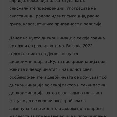
здравје, професијата, оштетувањата,
сексуалните преференции, употребата на
супстанции, родова идентификација, расна
група, класа, етничка припадност и религија.
Денот на нулта дискриминација секоја година
се слави со различна тема. Во оваа 2022
година, темата на Денот на нулта
дискриминација е „Нулта дискриминација врз
жените и девојчињата“. Низ целиот свет,
особено жените и девојчињата се соочуваат со
дискриминација во секој сектор и секундарна
дискриминација, затоа оваа година главниот
фокус е да се спречи овој проблем со
зајакнување на жените и девојките и ширење
на свеста за преземање акција и промовирање