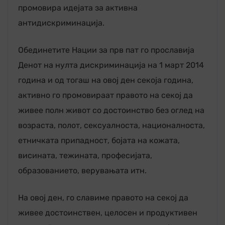
промовира идејата за активна
антидискриминација.
Обединетите Нации за прв пат го прославија
Денот на нулта дискриминација на 1 март 2014
година и од тогаш на овој ден секоја година,
активно го промовираат правото на секој да
живее полн живот со достоинство без оглед на
возраста, полот, сексуалноста, националноста,
етничката припадност, бојата на кожата,
висината, тежината, професијата,
образованието, верувањата итн.
На овој ден, го славиме правото на секој да
живее достоинствен, целосен и продуктивен