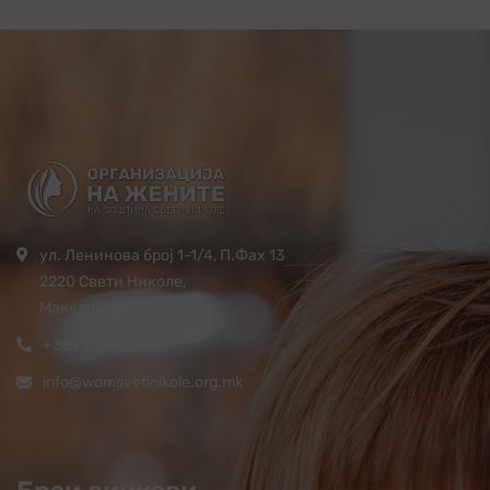
ул. Ленинова број 1-1/4, П.Фах 13
2220 Свети Николе,
Македонија
+389 32 444 620
info@womsvetinikole.org.mk