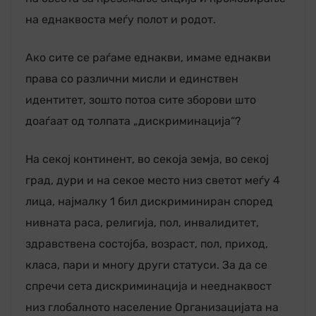
на еднаквоста меѓу полот и родот.
Ако сите се раѓаме еднакви, имаме еднакви
права со различни мисли и единствен
идентитет, зошто потоа сите зборови што
доаѓаат од толпата „дискриминација“?
На секој континент, во секоја земја, во секој
град, дури и на секое место низ светот меѓу 4
лица, најмалку 1 бил дискриминиран според
нивната раса, религија, пол, инвалидитет,
здравствена состојба, возраст, пол, приход,
класа, пари и многу други статуси. За да се
спречи сета дискриминација и нееднаквост
низ глобалното население Организацијата на