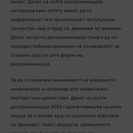
живот. Денот на нулта дискриминација
нагласува како луѓето можат да се
информираат за и промовираат: вклучување,
сочувство, мир и пред сè, движење за промени.
Денот на нулта дискриминација помага да се
создаде глобално движење на солидарност за
ставање крај на сите форми на
дискриминација.
За да го привлече вниманието на влошената
нееднаквост и неправда што моментално
постојат низ целиот свет, Денот на нулта
дискриминација 2022 година повикува на итна
акција за ставање крај на разликите поврзани
со приходот, полот, возраста, целокупното