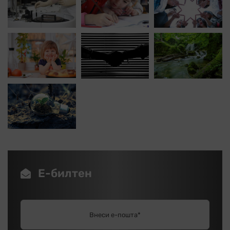
Е-билтен