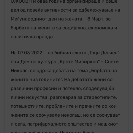
ОЖОСВН и оваа година организираше и беше
дел од повеќе активности за одбележување на
Меѓународниот ден на жената – 8 Март, за
борбата на жените за социјална, економска и
политичка правда.
На 07.03.2022 г. во библиотеката „Гоце Делчев“
при Дом на култура „Крсте Мисирков“ – Свети
Николе, се одржа дебата на тема „Борбата на
жените низ годините“. На дебатата жени со
различни професии и потекло, споделувајќи
лични искуства, разговараа за стереотипите,
потешкотиите, проблемите и пречките со кои
жените се соочувале некогаш, но се соочуваат
и сега, патријархалното општество и машкиот
свет во кој живееме. Настанот беше