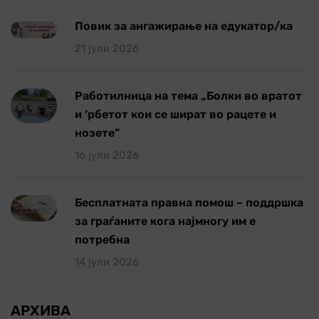
Повик за ангажирање на едукатор/ка
21 јули 2026
Работилница на тема „Болки во вратот
и ‘рбетот кои се шират во рацете и
нозете”
16 јули 2026
Бесплатната правна помош – поддршка
за граѓаните кога најмногу им е
потребна
14 јули 2026
АРХИВА