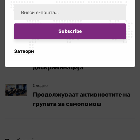
Сподели:
Претходно
Затвори
Светски ден на нулта
дискриминација
Следно
Продолжуваат активностите на
групата за самопомош