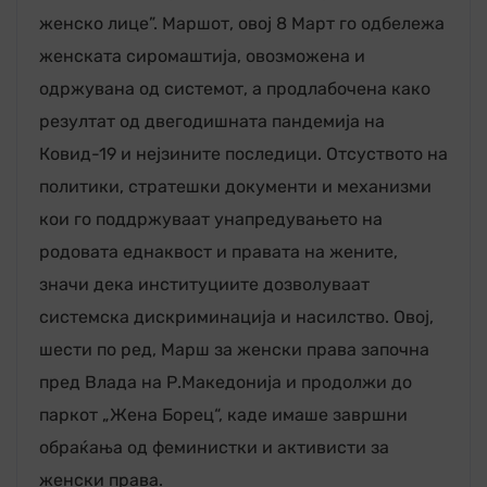
женско лице”. Маршот, овој 8 Март го одбележа
женската сиромаштија, овозможена и
одржувана од системот, а продлабочена како
резултат од двегодишната пандемија на
Ковид-19 и нејзините последици. Отсуството на
политики, стратешки документи и механизми
кои го поддржуваат унапредувањето на
родовата еднаквост и правата на жените,
значи дека институциите дозволуваат
системска дискриминација и насилство. Овој,
шести по ред, Марш за женски права започна
пред Влада на Р.Македонија и продолжи до
паркот „Жена Борец“, каде имаше завршни
обраќања од феминистки и активисти за
женски права.