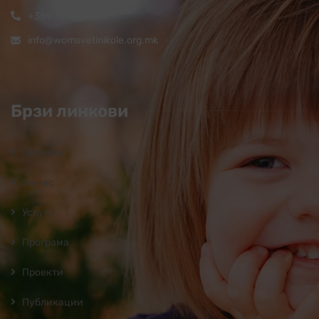
+389 32 444 620
info@womsvetinikole.org.mk
Брзи линкови
Почетна
За нас
Услуги
Програмa
Проекти
Публикации