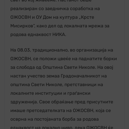
реализиран со заедничка соработка на
ОЖОСВН и ОУ Дом на култура „Крсте
Мисирков“, како дел од локалната мрежа за
родова еднаквост НИКА.
На 08.03, традиционално, во организација на
ОЖОСВН, се положи цвеќе на паднатите борки
за слобода од Oпштина Свети Николе. На овој
настан учество земаа Градоначалникот на
општина Свети Николе, претставници на
локалните институции и граѓански
здруженија. Свое обраќање пред присутните
имаше претседателката на ОЖОСВН, која се
осврна на постојаната борба за родова
еднаквост на локално ниво, дека ОЖОСВН ќе