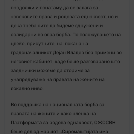
продолжи и понатаму да се залага за
човековите права и родовата еднаквост, но и
дека треба сите да бидеме здружени и
солидарни во оваа борба. По положувањето на
цвеќе, присутните, на покана на
градоначалникот Дејан Владев беа примени во
неговиот кабинет, каде беше разговарано што
заеднички можеме да сториме за
унапредување на правата на жените на
локално ниво.
Во поддршка на националната борба за
правата на жените и како членка на
Платформата за родова еднаквост, ОЖОСВН
беше дел од маршот ,,Сиромаштијата има