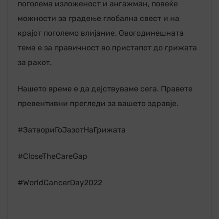
поголема изложеност и ангажман, повеќе
можности за градење глобална свест и на
крајот поголемо влијание. Овогодинешната
тема е за правичност во пристапот до грижата
за ракот.
Нашето време е да дејствуваме сега. Правете
превентивни прегледи за вашето здравје.
#ЗатвориГоЈазотНаГрижата
#CloseTheCareGap
#WorldCancerDay2022