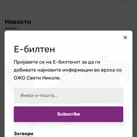
Новости
Повик за ангажирање на едукатор/ка
Е-билтен
21 јули 2026
Пријавете се на Е-билтенот за да ги
добивате најновите информации во врска со
Работилница на тема „Болки во вратот
ОЖО Свети Николе.
и ‘рбетот кои се шират во рацете и
нозете”
16 јули 2026
Бесплатната правна помош – поддршка
за граѓаните кога најмногу им е
потребна
Затвори