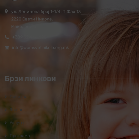
ул. Ленинова број 1-1/4, П.Фах 13
2220 Свети Николе,
Македонија
+389 32 444 620
info@womsvetinikole.org.mk
Брзи линкови
Почетна
За нас
Услуги
Програмa