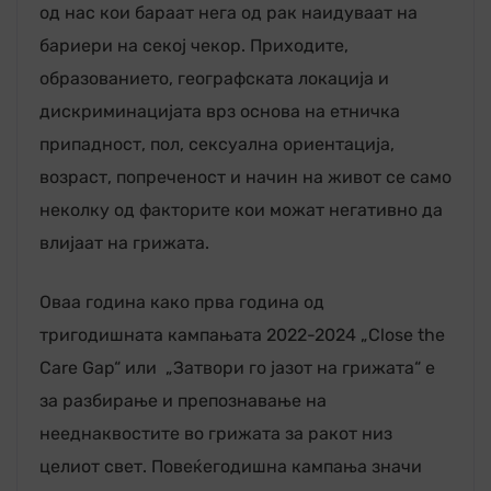
од нас кои бараат нега од рак наидуваат на
бариери на секој чекор. Приходите,
образованието, географската локација и
дискриминацијата врз основа на етничка
припадност, пол, сексуална ориентација,
возраст, попреченост и начин на живот се само
неколку од факторите кои можат негативно да
влијаат на грижата.
Оваа година како прва година од
тригодишната кампањата 2022-2024 „Close the
Care Gap“ или „Затвори го јазот на грижата“ е
за разбирање и препознавање на
нееднаквостите во грижата за ракот низ
целиот свет. Повеќегодишна кампања значи