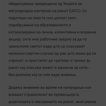
обединување предводена од Унијата за
меѓународна контрола на ракот (UICC). Со
подигање на свеста низ целиот свет,
подобрување на образованието и
катализирање на лична, колективна и владина
акција, сите ние работиме заедно за да го
замислиме светот каде што се спасуваат
милиони смртни случаи од рак што може да се
спречат, а пристапот до третман и грижа за
ракот кој спасува живот е еднаков за сите –
без разлика кој си или каде живееш.
Додека живееме во време на напредоци кои
влеваат стравопочит во превенцијата,
дијагнозата и лекувањето на ракот, многумина