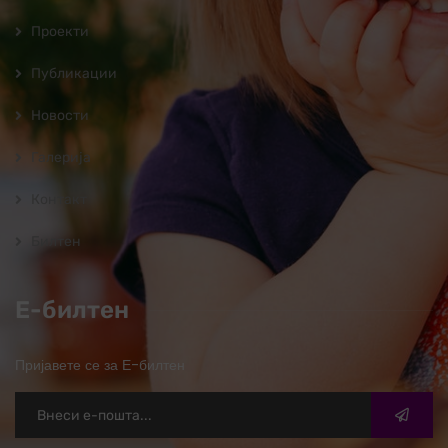
Проекти
Публикации
Новости
Галерија
Контакт
Билтен
Е-билтен
Пријавете се за Е-билтен