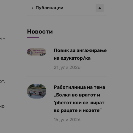
Публикации
4
Новости
и –
Повик за ангажирање
на едукатор/ка
21 јули 2026
от.
Работилница на тема
„Болки во вратот и
‘рбетот кои се шират
но
во рацете и нозете”
16 јули 2026