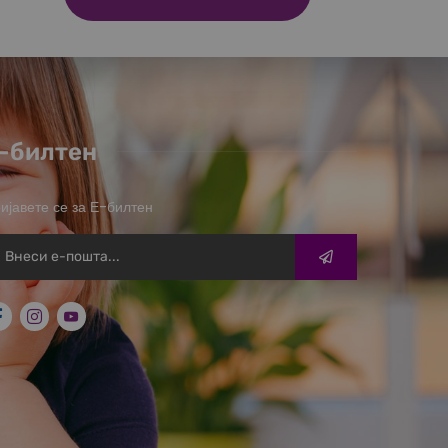
-билтен
ијавете се за Е-билтен