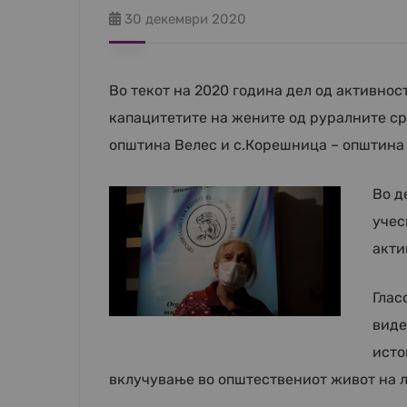
30 декември 2020
Во текот на 2020 година дел од активно
капацитетите на жените од руралните ср
општина Велес и с.Корешница – општина 
Во д
учес
акти
Глас
виде
исто
вклучување во општествениот живот на л