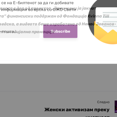
 се на Е-билтенот за да ги добивате
вност е дел од проектот „Јаки жени ја јакнат
е информации во врска со ОЖО Свети
а“ финансиски поддржан од Фондација Kvinna Till
ведска, а видеото беше изработено од Ненад Јованов-
ултимедијална промоција
Следно
Женски активизам преку