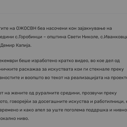
стите на ОЖОСВН беа насочени кон зајакнување на
едини с.Горобинци – општина Свети Николе, с.Иванковц
Демир Капија.
екември беше израб
отено кратко видео, во кое дел од
ничките раскажаа за искуствата кои ги стекнале преку
вностите и воопшто во текот на реализацијата на проект
от на жените од руралните средини, прозвучи преку
ото, говорејќи за досегашните искуства и работилници, 
времено и како апел за уште поголема поддршка и нивно
окално ниво.