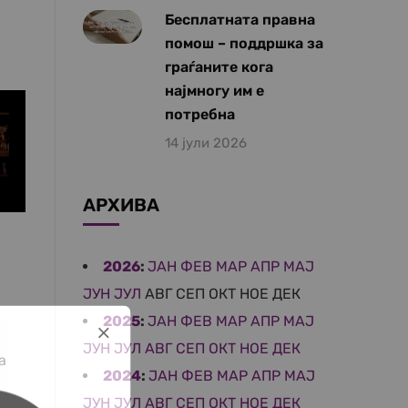
Бесплатната правна
помош – поддршка за
граѓаните кога
најмногу им е
потребна
14 јули 2026
АРХИВА
2026
:
ЈАН
ФЕВ
МАР
АПР
МАЈ
ЈУН
ЈУЛ
АВГ
СЕП
ОКТ
НОЕ
ДЕК
2025
:
ЈАН
ФЕВ
МАР
АПР
МАЈ
ЈУН
ЈУЛ
АВГ
СЕП
ОКТ
НОЕ
ДЕК
а
2024
:
ЈАН
ФЕВ
МАР
АПР
МАЈ
ЈУН
ЈУЛ
АВГ
СЕП
ОКТ
НОЕ
ДЕК