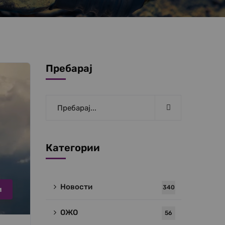
Пребарај
Категории
Новости
340
и
ОЖО
56