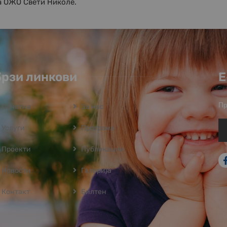
а ОЖО Свети Николе.
Брзи линкови
Е
Пр
Почетна
За нас
Услуги
Програмa
Проекти
Публикации
Новости
Галерија
Контакт
Билтен