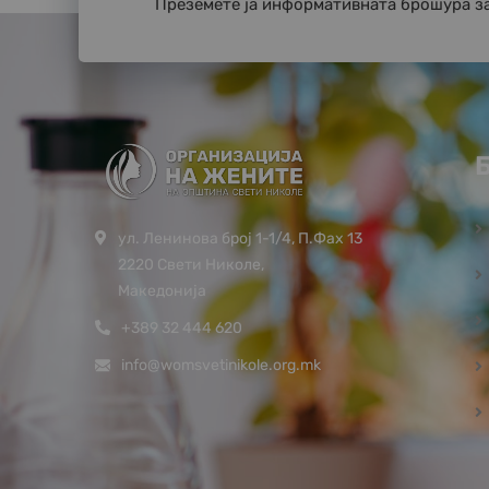
Преземете ја информативната брошура з
ул. Ленинова број 1-1/4, П.Фах 13
2220 Свети Николе,
Македонија
+389 32 444 620
info@womsvetinikole.org.mk