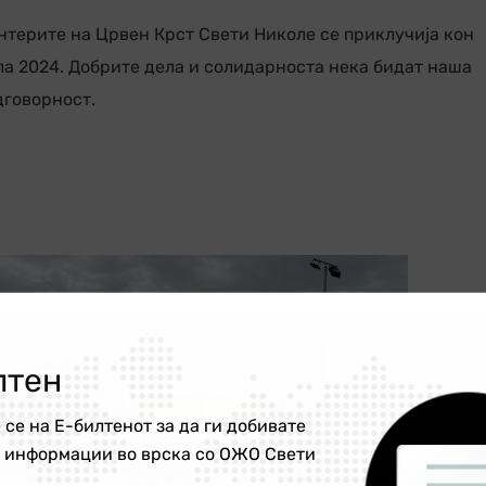
терите на Црвен Крст Свети Николе се приклучија кон
ла 2024. Добрите дела и солидарноста нека бидат наша
дговорност.
лтен
 се на Е-билтенот за да ги добивате
е информации во врска со ОЖО Свети