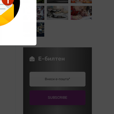
Е-билтен