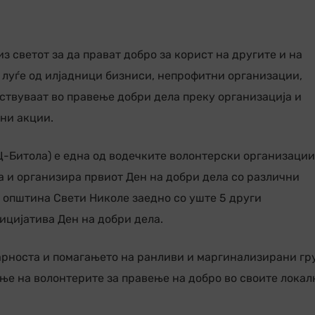
з светот за да прават добро за корист на другите и на
и луѓе од илјадници бизниси, непрофитни организации,
ствуваат во правење добри дела преку организација и
ни акции.
-Битола) е една од водечките волонтерски организации
а и организира првиот Ден на добри дела со различни
а општина Свети Николе заедно со уште 5 други
ицијатива Ден на добри дела.
арноста и помагањето на ранливи и маргинализирани гр
ње на волонтерите за правење на добро во своите локал