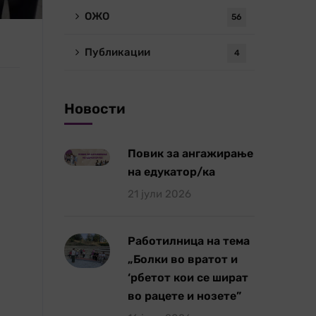
ОЖО
56
Публикации
4
Новости
Повик за ангажирање
на едукатор/ка
21 јули 2026
Работилница на тема
„Болки во вратот и
‘рбетот кои се шират
во рацете и нозете”