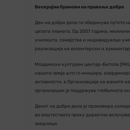
Бескрајни бранови на правење добро
Ден на добри дела ги обединува луѓето ни
целата планета. Од 2007 година, милион
училишта, семејства и индивидуалци уче
реализација на волонтерски и хуманитар
Младински културен центар-Битола (МКЦ
нашата земја што го иницира, координир
активности, а Организација на жените н
организации ја поддржува глобалната ин
Денот на добри дела ја промовира солид
во општеството преку директно вклучува
заедници.