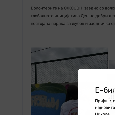
Волонтерите на ОЖОСВН заедно со волон
глобалната иницијатива Ден на добри де
постојана порака за љубов и заедничка о
Е-би
Пријавете
најновит
Николе.