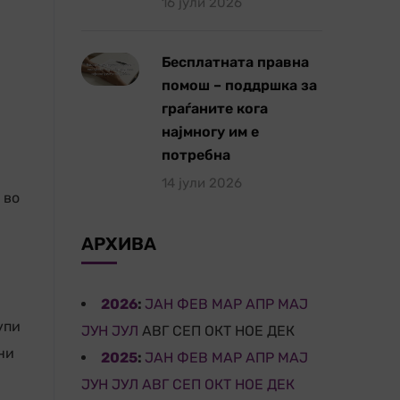
16 јули 2026
Бесплатната правна
помош – поддршка за
граѓаните кога
најмногу им е
потребна
14 јули 2026
 во
АРХИВА
2026
:
ЈАН
ФЕВ
МАР
АПР
МАЈ
упи
ЈУН
ЈУЛ
АВГ
СЕП
ОКТ
НОЕ
ДЕК
ни
2025
:
ЈАН
ФЕВ
МАР
АПР
МАЈ
ЈУН
ЈУЛ
АВГ
СЕП
ОКТ
НОЕ
ДЕК