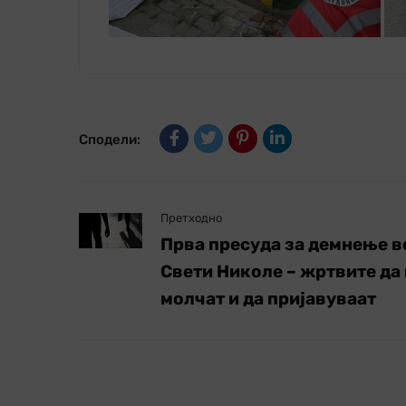
Сподели:
Претходно
Прва пресуда за демнење в
Свети Николе – жртвите да
молчат и да пријавуваат