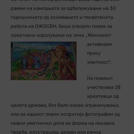
рамки на кампањата за одбележување на 30
годишнината од основањето и посветената
работа на ОЖОСВН, беше отворен повик за
креативно изразување на тема „Женскио
т
активизам
преку
уметност“.
На повикот
учествуваа 28
креативци од
целата држава, без било какви ограничувања,
кои за нашиот повик испратија фотографии од
нивни уметнички дела во форма на ликовна
творба, илустрација, дизајн или рачна