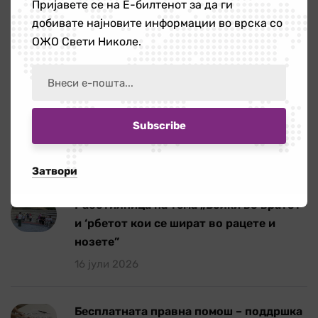
Пријавете се на Е-билтенот за да ги
добивате најновите информации во врска со
Публикации
4
ОЖО Свети Николе.
Новости
Повик за ангажирање на едукатор/ка
21 јули 2026
Затвори
Работилница на тема „Болки во вратот
и ‘рбетот кои се шират во рацете и
нозете”
16 јули 2026
Бесплатната правна помош – поддршка