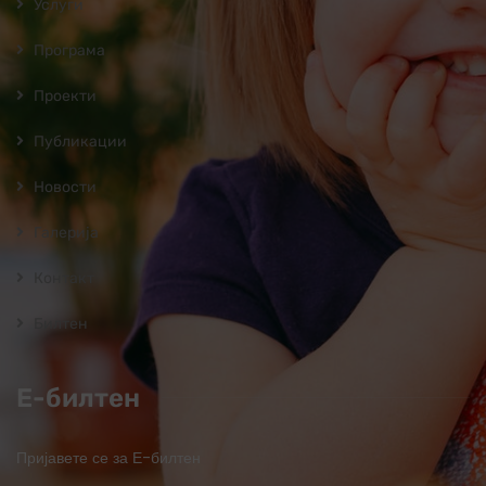
Услуги
Програмa
Проекти
Публикации
Новости
Галерија
Контакт
Билтен
Е-билтен
Пријавете се за Е-билтен