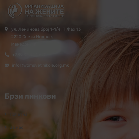
ул. Ленинова број 1-1/4, П.Фах 13
2220 Свети Николе,
Македонија
+389 32 444 620
info@womsvetinikole.org.mk
Брзи линкови
Почетна
За нас