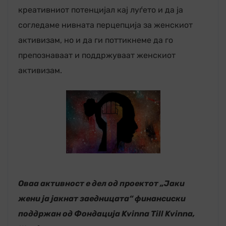
креативниот потенцијал кај луѓето и да ја
согледаме нивната перцепција за женскиот
активизам, но и да ги поттикнеме да го
препознаваат и поддржуваат женскиот
активизам.
Оваа активност е дел од проектот „Јаки
жени ја јакнат заедницата“ финансиски
поддржан од Фондација Kvinna Till Kvinna,