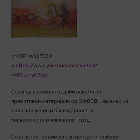
v=43PNWYp7E8M
и
https://www.youtube.com/watch?
v=O0urhsN7tso
.
Секој од учесниците доби пакетче со
промотивни материјали од ОЖОСВН, во знак на
мало внимание и благодарност за
посветеноста и вложениот труд.
Оваа активност имаше за цел да го разбуди