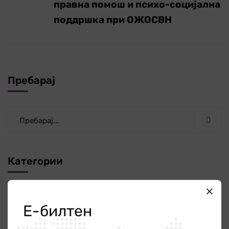
правна помош и психо-социјална
поддршка при ОЖОСВН
Пребарај
Категории
Новости
340
Е-билтен
ОЖО
56