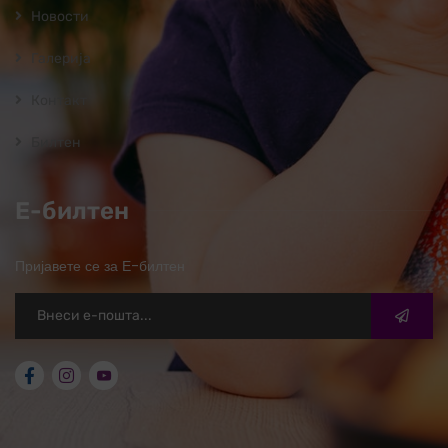
Новости
Галерија
Контакт
Билтен
Е-билтен
Пријавете се за Е-билтен