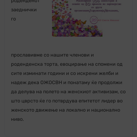
роденденот
заеднички
го
прославивме со нашите членови и
роденденска торта, евоцирање на спомени од
сите изминати години и со искрени желби и
надеж дека ОЖОСВН и понатаму ќе продолжи
да делува на полето на женскиот активизам, со
што цврсто ќе го потврдува епитетот лидер во
женското движење на локално и национално
ниво.