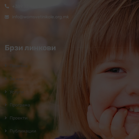
+389 32 444 620
info@womsvetinikole.org.mk
Брзи линкови
Почетна
За нас
Услуги
Програмa
Проекти
Публикации