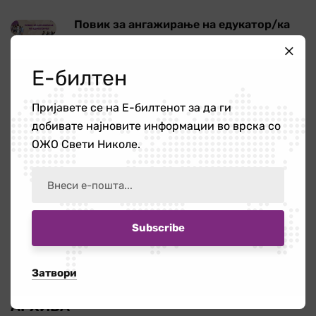
Повик за ангажирање на едукатор/ка
21 јули 2026
Е-билтен
Работилница на тема „Болки во вратот
Пријавете се на Е-билтенот за да ги
и ‘рбетот кои се шират во рацете и
добивате најновите информации во врска со
нозете”
ОЖО Свети Николе.
16 јули 2026
Бесплатната правна помош – поддршка
за граѓаните кога најмногу им е
потребна
14 јули 2026
Затвори
АРХИВА