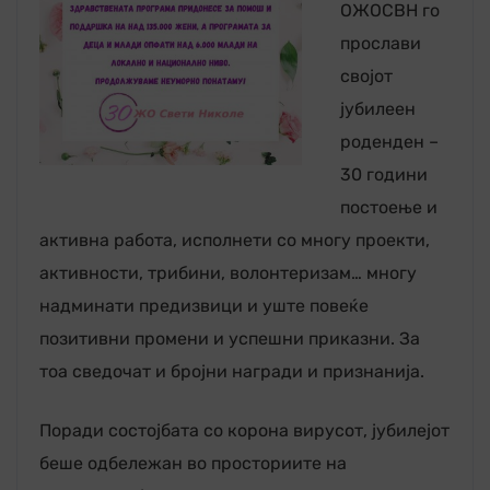
ОЖОСВН го
прослави
својот
јубилеен
роденден –
30 години
постоење и
активна работа, исполнети со многу проекти,
активности, трибини, волонтеризам… многу
надминати предизвици и уште повеќе
позитивни промени и успешни приказни. За
тоа сведочат и бројни награди и признанија.
Поради состојбата со корона вирусот, јубилејот
беше одбележан во просториите на