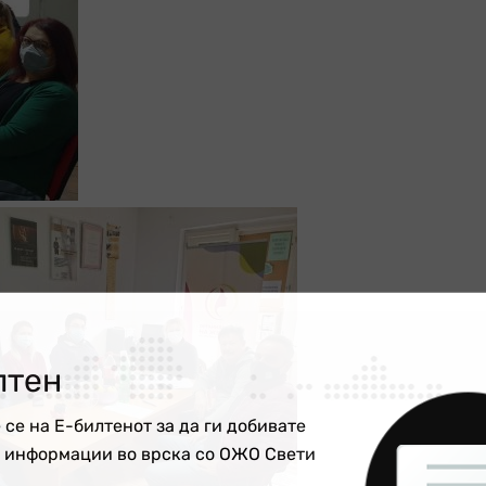
лтен
 се на Е-билтенот за да ги добивате
е информации во врска со ОЖО Свети