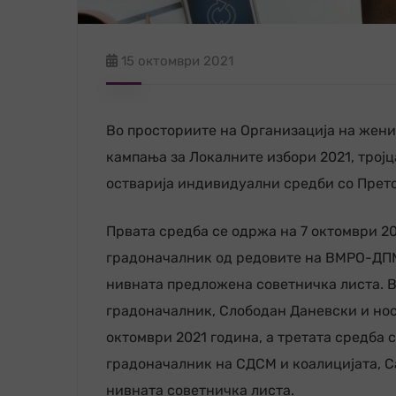
15 октомври 2021
Во просториите на Организација на жени
кампања за Локалните избори 2021, трој
остварија индивидуални средби со Претс
Првата средба се одржа на 7 октомври 20
градоначалник од редовите на ВМРО-ДПМН
нивната предложена советничка листа. В
градоначалник, Слободан Даневски и нос
октомври 2021 година, а третата средба 
градоначалник на СДСМ и коалицијата, С
нивната советничка листа.