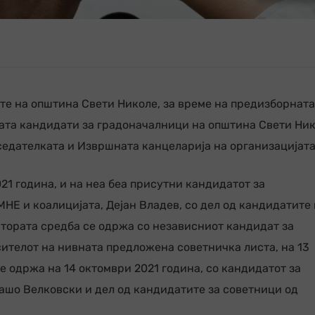
те на општина Свети Николе, за време на предизборната
цата кандидати за градоначалници на општина Свети Ни
едателката и Извршната канцеларија на организацијата
21 година, и на неа беа присутни кандидатот за
Е и коалицијата, Дејан Владев, со дел од кандидатите 
тората средба се одржа со независниот кандидат за
ителот на нивната предложена советничка листа, на 13
се одржа на 14 октомври 2021 година, со кандидатот за
ашо Велковски и дел од кандидатите за советници од