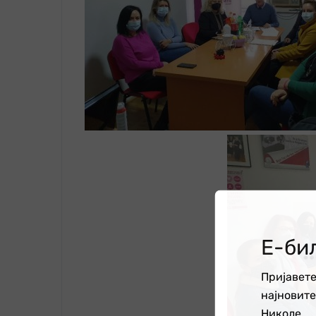
Е-би
Пријавете
најновит
Николе.