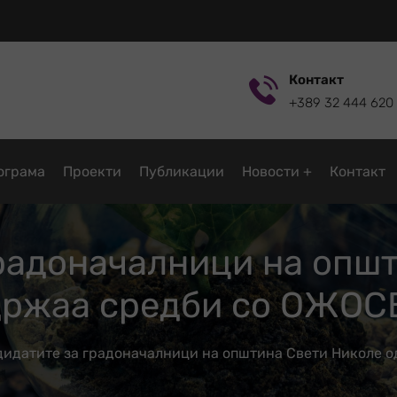
Контакт
+389 32 444 620
ограмa
Проекти
Публикации
Новости
Контакт
радоначалници на опш
држаа средби со ОЖОС
дидатите за градоначалници на општина Свети Николе 