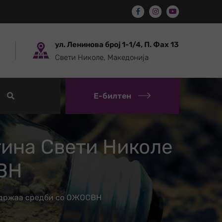
ул. Ленинова број 1-1/4, П. Фах 13
Свети Николе, Македонија
Е-билтен
тина Свети Николе
ВН
одржаа средби со ОЖОСВН