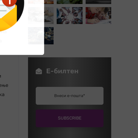
шна
а
Е-билтен
и
дење
ка