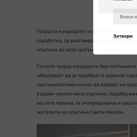
Тројцата кандидати ги претставија свои
Затвори
соработка, се разговараше за важноста з
општина за сите граѓани и граѓанки.
Со сите тројца кандидати беа потпишани
обврзуваат да ја подобрат и зајакнат со
партиципативен начин да влијаат на под
родово-сензитивна општина, подобрување
во сите полиња за унапредување и заштит
жителите на општина Свети Николе.