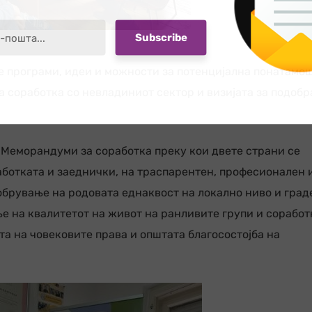
те програми, идеи и можности за потенцијална понатамо
а соработка со невладиниот сектор и визијата за подобр
 Меморандуми за соработка преку кои двете страни се
работката и заеднички, на траспарентен, професионален 
обрување на родовата еднаквост на локално ниво и гра
 на квалитетот на живот на ранливите групи и соработ
а на човековите права и општата благосостојба на