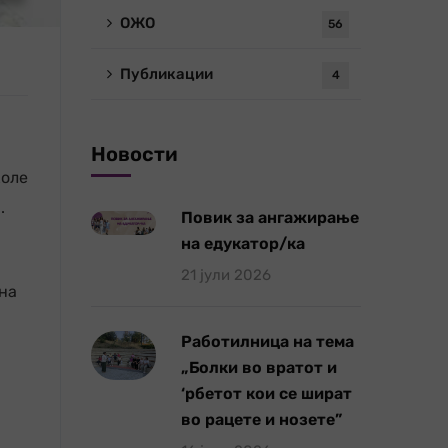
ОЖО
56
Публикации
4
Новости
коле
.
Повик за ангажирање
на едукатор/ка
21 јули 2026
на
Работилница на тема
„Болки во вратот и
‘рбетот кои се шират
во рацете и нозете”