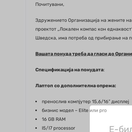
Почитувани,
Здружението Организација на жените на 
проектот „Локален компас кон еднаквост“,
Шведска, има потреба од прибирање на п
Вашата понуда треба да гласи до Орган
Спецификација на понудата
:
Лаптоп
со дополнителна опрема:
пренослив компјутер 15,6/16” дисплеј
бизнис модел – Elite или pro
16 GB RAM
Е-би
I5/I7 processor