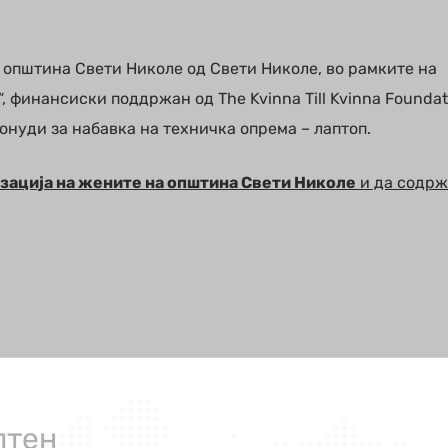
општина Свети Николе од Свети Николе, во рамките на
 финансиски поддржан од The Kvinna Till Kvinna Foundat
онуди за набавка на техничка опрема – лаптоп.
изација на жените на општина Свети Николе
и да содрж
лтен