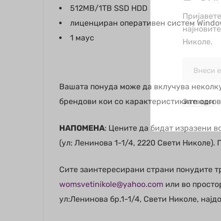
512MB/1TB SSD HDD
Пријавете
лиценциран оперативен систем Windo
најновит
1 маус
Николе.
Вашата понуда може да вклучува неколку
брендови кои со карактеристиките одгов
Затвори
НАПОМЕНА
: Цените да бидат изразени 
(ул: Ленинова 1-1/4, 2220 Свети Николе).
Сите заинтересирани страни понудите тр
womsvetinikole@yahoo.com
или во просто
ул:Ленинова бр.1-1/4, Свети Николе, најдо