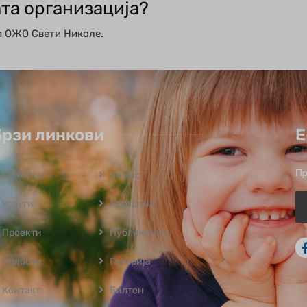
ата организација?
а ОЖО Свети Николе.
Брзи линкови
Е
Пр
Почетна
За нас
Услуги
Програмa
Проекти
Публикации
Новости
Галерија
Контакт
Билтен