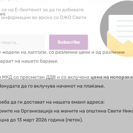
 се на Е-билтенот за да ги добивате
ws
е информации во врска со ОЖО Свети
 модели на лаптопи, со различни цени и од различни
араат на нашето барање.
во МКД со пресметан ДДВ и со вклучена
цена на испорака
 Понудата да го вклучува начинот на плаќање.
еба да ги достават на нашата емаил адреса:
риите на Организација на жените на општина Свети Ник
цна до 13 март 2026 година (петок).