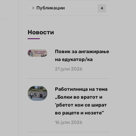
Публикации
4
Новости
Повик за ангажирање
на едукатор/ка
21 јули 2026
Работилница на тема
„Болки во вратот и
‘рбетот кои се шират
во рацете и нозете”
16 јули 2026