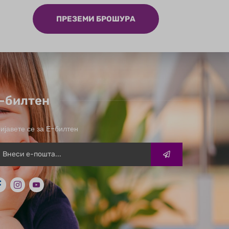
ПРЕЗЕМИ БРОШУРА
-билтен
ијавете се за Е-билтен