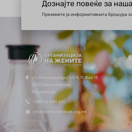
Дознајте повеќе за наш
Преземете ја информативната брошура з
ул. Ленинова број 1-1/4, П.Фах 13
2220 Свети Николе,
Македонија
+389 32 444 620
info@womsvetinikole.org.mk