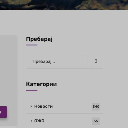
Пребарај
Категории
Новости
340
и
ОЖО
56