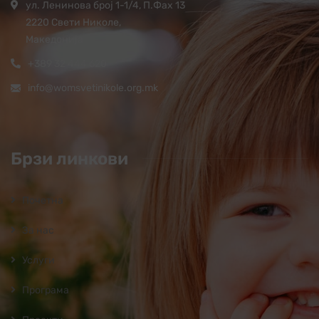
ул. Ленинова број 1-1/4, П.Фах 13
2220 Свети Николе,
Македонија
+389 32 444 620
info@womsvetinikole.org.mk
Брзи линкови
Почетна
За нас
Услуги
Програмa