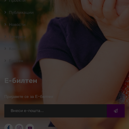
Проекти
Публикации
Новости
Галерија
Контакт
Билтен
Е-билтен
Пријавете се за Е-билтен