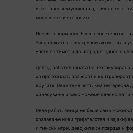
ефективна комуникација, начини на акти
мислењата и ставовите.
Посебно внимание беше посветено на тим
Учесничките преку групни активности уч
улоги во тимот и да изградат однос на до
Дел од работилницата беше фокусирана и
се препознаат, разберат и контролираат 
другите. Оваа тема поттикна интересна д
однесување и како можеме свесно да ги 
Оваа работилница не беше само можност з
создавање нови пријателства и зајакнув
и тимски игри, девојките се поврзаа и ф