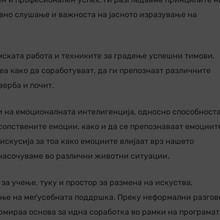
вно слушање и важноста на јасното изразување на
ската работа и техниките за градење успешни тимови.
еа како да соработуваат, да ги препознаат различните
верба и почит.
 на емоционалната интелигенција, односно способноста
сопствените емоции, како и да се препознаваат емоциит
искусија за тоа како емоциите влијаат врз нашето
насочуваме во различни животни ситуации.
а учење, туку и простор за размена на искуства,
ање на меѓусебната поддршка. Преку неформални разго
ормираа основа за идна соработка во рамки на програмат