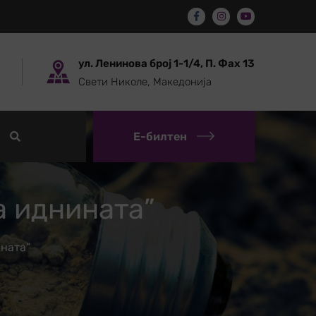
ул. Ленинова број 1-1/4, П. Фах 13
Свети Николе, Македонија
Е-билтен
а иднината”
ната”