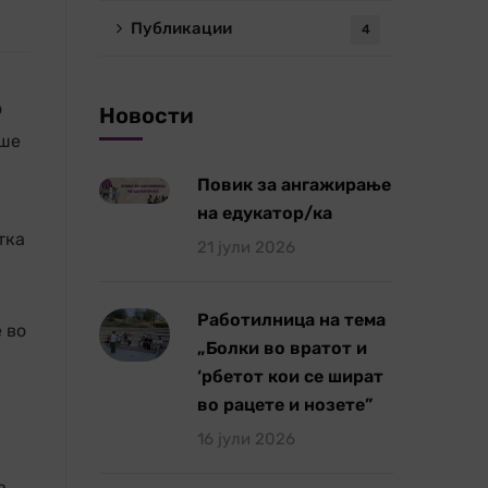
Публикации
4
о
Новости
еше
Повик за ангажирање
на едукатор/ка
тка
21 јули 2026
Работилница на тема
 во
„Болки во вратот и
‘рбетот кои се шират
во рацете и нозете”
16 јули 2026
а