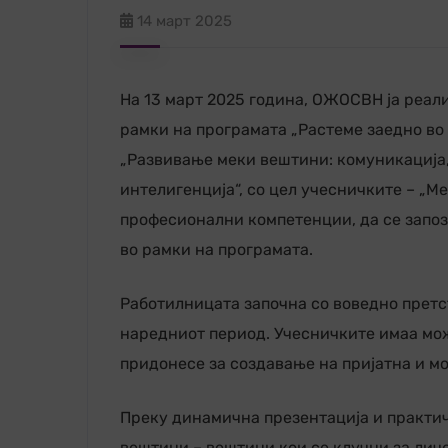
14 март 2025
На 13 март 2025 година, ОЖОСВН ја реа
рамки на програмата „Растеме заедно во
„Развивање меки вештини: комуникација
интелигенција“, со цел учесничките – „Ме
професионални компетенции, да се запоз
во рамки на програмата.
Работилницата започна со воведно претс
наредниот период. Учесничките имаа мож
придонесе за создавање на пријатна и м
Преку динамична презентација и практич
вештини – вештини кои се клучни за лич