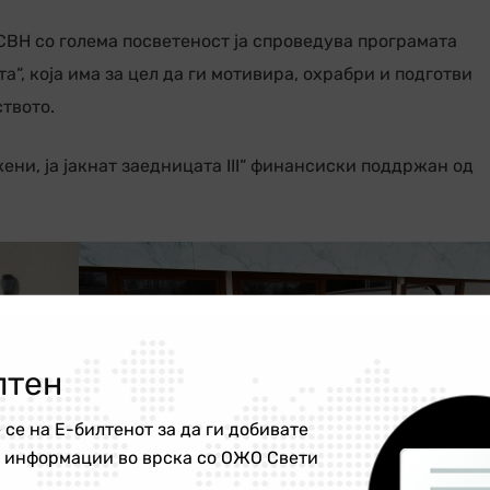
ВН со голема посветеност ја спроведува програмата
“, која има за цел да ги мотивира, охрабри и подготви
твото.
ени, ја јакнат заедницата III“ финансиски поддржан од
лтен
 се на Е-билтенот за да ги добивате
е информации во врска со ОЖО Свети