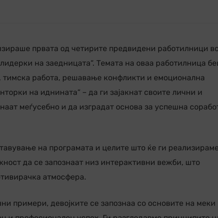
лизираше првата од четирите предвидени работилници в
 лидерки на заедницата“. Темата на оваа работилница б
, тимска работа, решавање конфликти и емоционална
нторки на иднината“ – да ги зајакнат своите лични и
наат меѓусебно и да изградат основа за успешна сорабо
тавување на програмата и целите што ќе ги реализираме
ност да се запознаат низ интерактивни вежби, што
отивирачка атмосфера.
ни примери, девојките се запознаа со основите на меки
ен и професионален успех. Ги разгледавме принципите н