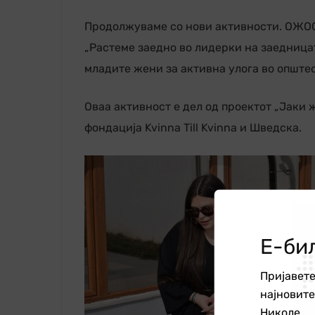
Продолжуваме со нови активности. ОЖОС
„Растеме заедно во лидерки на заедницата
младите жени за активна улога во општес
Оваа активност е дел од проектот „Јаки ж
фондација Kvinna Till Kvinna и Шведска.
Е-би
Пријавете
најновит
Николе.