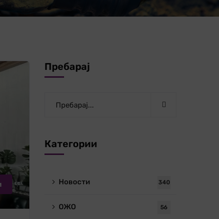
Пребарај
Категории
Новости
340
и
ОЖО
56