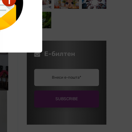
Е-билтен