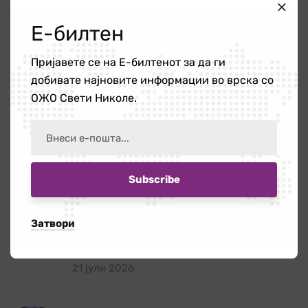
Категории
Е-билтен
Пријавете се на Е-билтенот за да ги
Новости
340
добивате најновите информации во врска со
ОЖО Свети Николе.
ОЖО
56
Публикации
4
Новости
Затвори
Повик за ангажирање на едукатор/ка
21 јули 2026