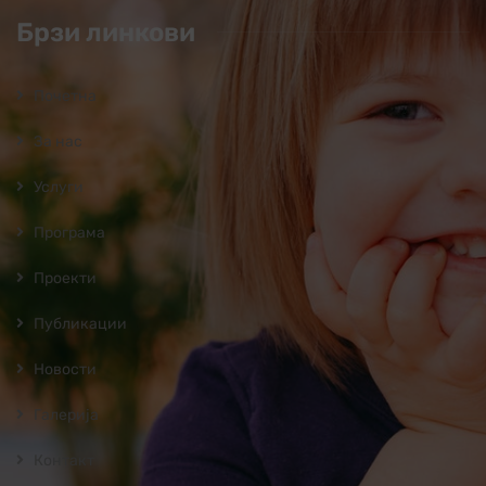
Брзи линкови
Почетна
За нас
Услуги
Програмa
Проекти
Публикации
Новости
Галерија
Контакт