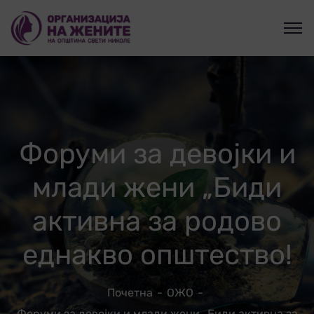
Форуми за девојки и
млади жени „Биди
активна за родово
еднакво општество!
Почетна
ОЖО
Форуми за девојки и млади жени „Биди активна за