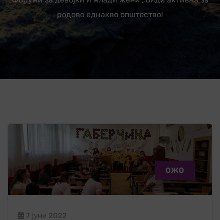
родово еднакво општество!
ОЖО
7 јуни 2022