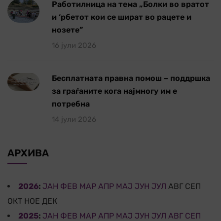
Работилница на тема „Болки во вратот
и ‘рбетот кои се шират во рацете и
нозете”
16 јули 2026
Бесплатната правна помош – поддршка
за граѓаните кога најмногу им е
потребна
14 јули 2026
АРХИВА
2026
:
ЈАН
ФЕВ
МАР
АПР
МАЈ
ЈУН
ЈУЛ
АВГ
СЕП
ОКТ
НОЕ
ДЕК
2025
:
ЈАН
ФЕВ
МАР
АПР
МАЈ
ЈУН
ЈУЛ
АВГ
СЕП