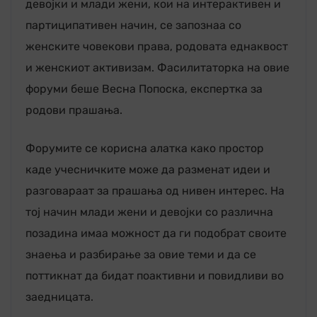
девојки и млади жени, кои на интерактивен и
партиципативен начин, се запознаа со
женските човекови права, родовата еднаквост
и женскиот активизам. Фасилитаторка на овие
форуми беше Весна Попоска, експертка за
родови прашања.
Форумите се корисна алатка како простор
каде учесничките може да разменат идеи и
разговараат за прашања од нивен интерес. На
тој начин млади жени и девојки со различна
позадина имаа можност да ги подобрат своите
знаења и разбирање за овие теми и да се
поттикнат да бидат поактивни и повидливи во
заедницата.