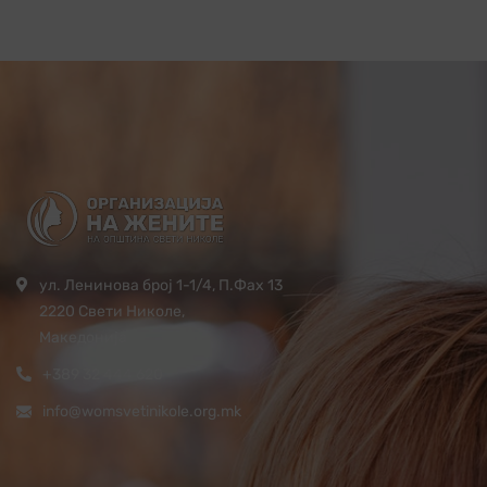
ул. Ленинова број 1-1/4, П.Фах 13
2220 Свети Николе,
Македонија
+389 32 444 620
info@womsvetinikole.org.mk