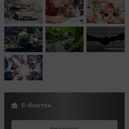
Е-билтен