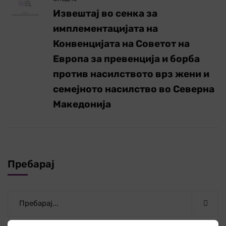
Извештај во сенка за
имплементацијата на
Конвенцијата на Советот на
Европа за превенција и борба
против насилството врз жени и
семејното насилство во Северна
Македонија
Пребарај