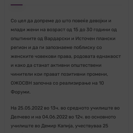
Со цел да допреме до што повеќе девојки и
млади жени на возраст од 15 до 30 години од
општините од Вардарски и Источен плански
регион и да ги запознаеме поблиску со
женските човекови права, родовата еднаквост
и како да станат активни општествени
чинители кои прават позитивни промени,
ОЖОСВН започна со реализирање на 10
Форуми.
На 25.05.2022 во 13ч. во средното училиште во
Делчево и на 04.06.2022 во 12ч. во основното
училиште во Демир Капија, учествуваа 25