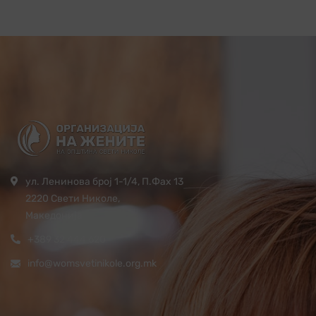
ул. Ленинова број 1-1/4, П.Фах 13
2220 Свети Николе,
Македонија
+389 32 444 620
info@womsvetinikole.org.mk