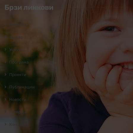
Брзи линкови
Почетна
За нас
Услуги
Програмa
Проекти
Публикации
Новости
Галерија
Контакт