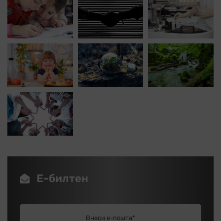
Е-билтен