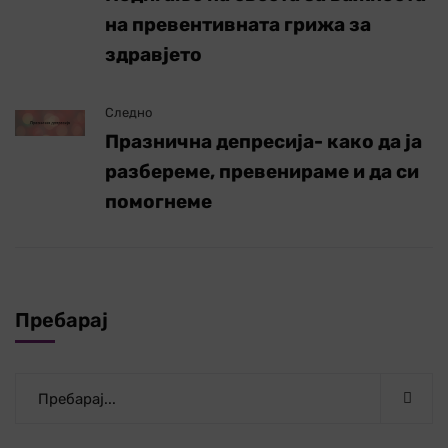
на превентивната грижа за
здравјето
Следно
Празнична депресија- како да ја
разбереме, превенираме и да си
помогнеме
Пребарај