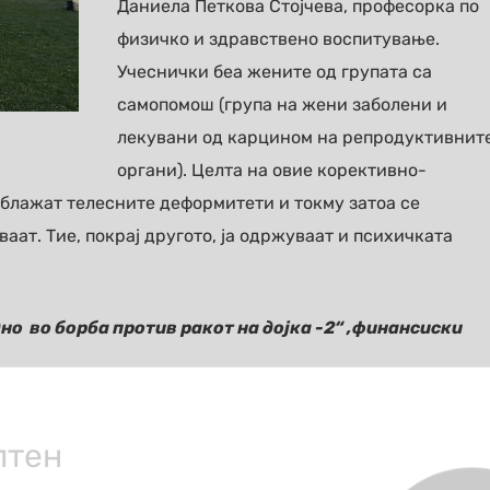
Даниела Петкова Стојчева, професорка по
физичко и здравствено воспитување.
Учеснички беа жените од групата са
самопомош (група на жени заболени и
лекувани од карцином на репродуктивнит
органи). Целта на овие корективно-
ублажат телесните деформитети и токму затоа се
аат. Тие, покрај другото, ја одржуваат и психичката
дно во борба против ракот на дојка -2“ ,финансиски
лтен