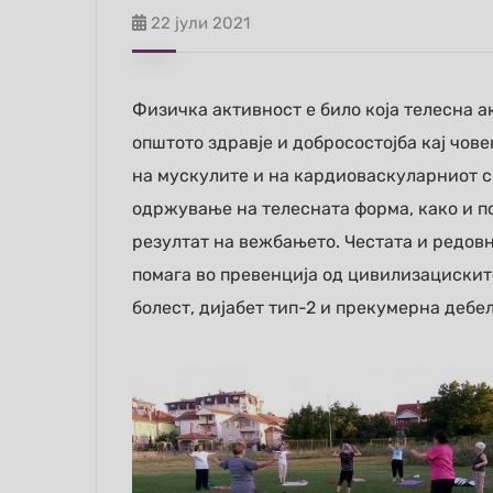
22 јули 2021
Физичка активност е било која телесна а
општото здравје и добросостојба кај чов
на мускулите и на кардиоваскуларниот с
одржување на телесната форма, како и п
резултат на вежбањето. Честата и редов
помага во превенција од цивилизациските
болест, дијабет тип-2 и прекумерна дебе