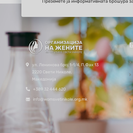
Преземете ја информативната брошура з
ул. Ленинова број 1-1/4, П.Фах 13
2220 Свети Николе,
Македонија
+389 32 444 620
info@womsvetinikole.org.mk