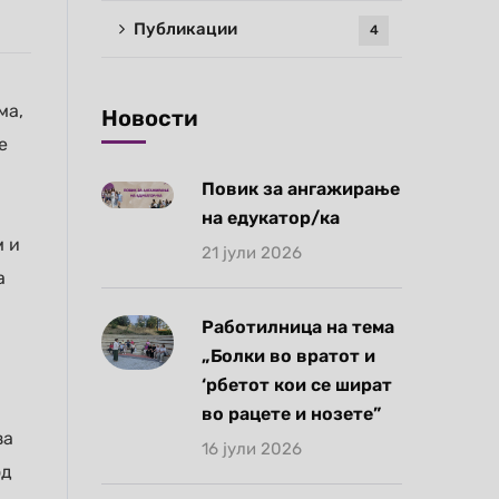
Публикации
4
ма,
Новости
е
Повик за ангажирање
на едукатор/ка
м и
21 јули 2026
а
Работилница на тема
„Болки во вратот и
‘рбетот кои се шират
во рацете и нозете”
за
16 јули 2026
од