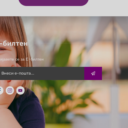
-билтен
ијавете се за Е-билтен