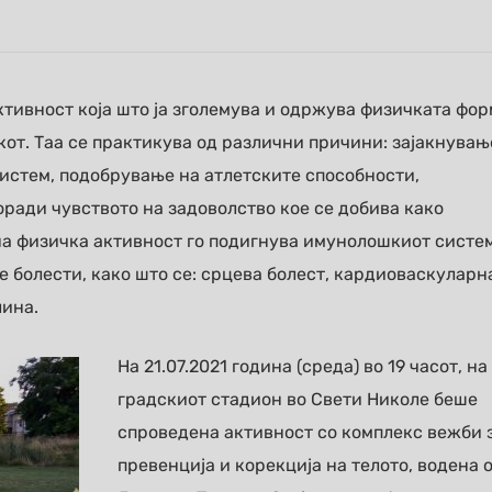
ктивност која што ја зголемува и одржува физичката фор
екот. Таа се практикува од различни причини: зајакнувањ
истем, подобрување на атлетските способности,
оради чувството на задоволство кое се добива како
на физичка активност го подигнува имунолошкиот систе
 болести, како што се: срцева болест, кардиоваскуларн
лина.
На 21.07.2021 година (среда) во 19 часот, на
градскиот стадион во Свети Николе беше
спроведена активност со комплекс вежби 
превенција и корекција на телото, водена 