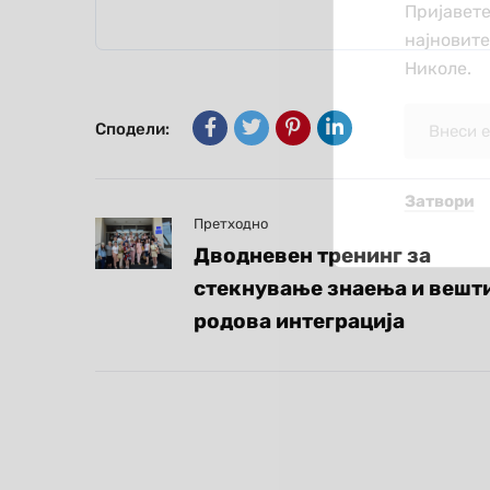
Пријавете
најновит
Николе.
Сподели:
Затвори
Претходно
Дводневен тренинг за
стекнување знаења и вешт
родова интеграција