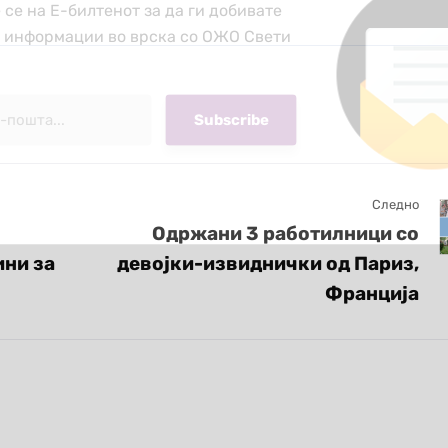
 се на Е-билтенот за да ги добивате
е информации во врска со ОЖО Свети
Следно
Одржани 3 работилници со
ини за
девојки-извиднички од Париз,
Франција