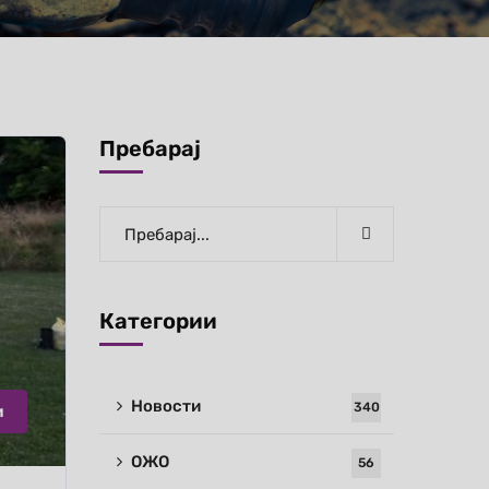
Пребарај
Категории
Новости
340
и
ОЖО
56