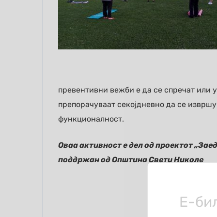
превентивни вежби е да се спречат или 
препорачуваат секојдневно да се извршув
функционалност.
Оваа активност е дел од проектот „Зае
поддржан од Општина Свети Николе
Е-би