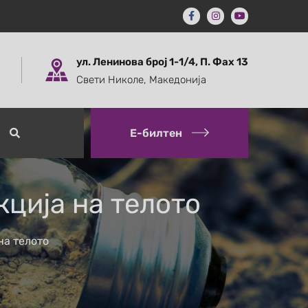
ул. Ленинова број 1-1/4, П. Фах 13
Свети Николе, Македонија
Е-билтен
кција на телото
на телото