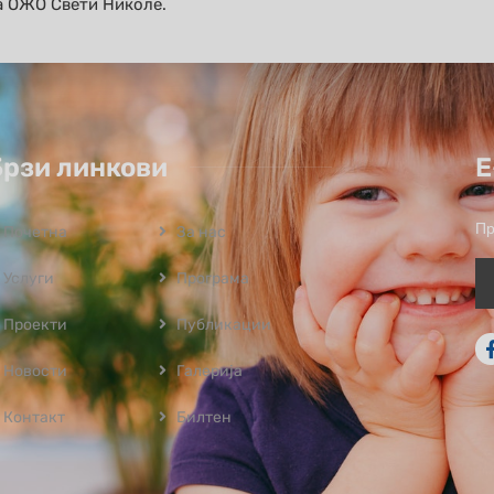
а ОЖО Свети Николе.
Брзи линкови
Е
Пр
Почетна
За нас
Услуги
Програмa
Проекти
Публикации
Новости
Галерија
Контакт
Билтен