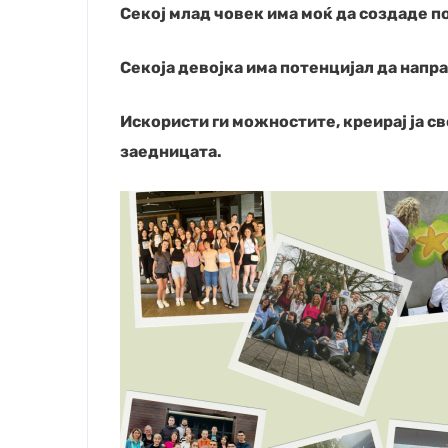
Секој млад човек има моќ да создаде п
Пријавете
најновит
Секоја девојка има потенцијал да напра
Николе.
Искористи ги можностите, креирај ја св
заедницата.
Затвори