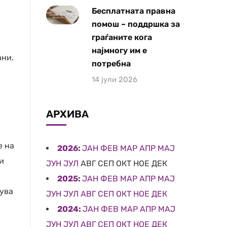
Бесплатната правна
помош – поддршка за
граѓаните кога
најмногу им е
ани.
потребна
14 јули 2026
АРХИВА
е на
2026
:
ЈАН
ФЕВ
МАР
АПР
МАЈ
и
ЈУН
ЈУЛ
АВГ
СЕП
ОКТ
НОЕ
ДЕК
2025
:
ЈАН
ФЕВ
МАР
АПР
МАЈ
вува
ЈУН
ЈУЛ
АВГ
СЕП
ОКТ
НОЕ
ДЕК
2024
:
ЈАН
ФЕВ
МАР
АПР
МАЈ
ЈУН
ЈУЛ
АВГ
СЕП
ОКТ
НОЕ
ДЕК