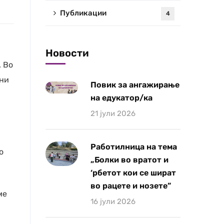
Публикации
4
Новости
. Во
вни
Повик за ангажирање
на едукатор/ка
21 јули 2026
Работилница на тема
о
„Болки во вратот и
‘рбетот кои се шират
во рацете и нозете”
ме
16 јули 2026