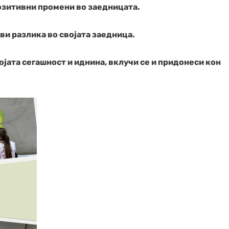
озитивни промени во заедницата.
 се на Е-билтенот за да ги добивате
е информации во врска со ОЖО Свети
ви разлика во својата заедница.
ојата сегашност и иднина, вклучи се и придонеси кон