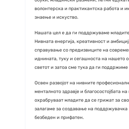
волонтерска и практикантска работа и и
знаење и искуство.
Нашата цел е да ги поддржуваме младите
Нивната енергија, креативност и амбициј
справување со предизвиците на современ
иднината, туку и сегашноста на нашето 
светот и затоа сме тука да ги поддржиме 
Освен развојот на нивните професионал
менталното здравје и благосостојбата н
охрабруваат младите да се грижат за сво
залагаме за создавање на поддржувачка 
безбеден и прифатен.
Е-би