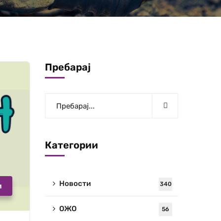
Пребарај
Категории
Новости
340
и
ОЖО
56