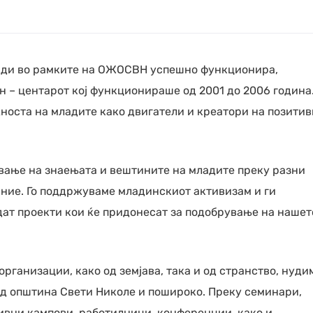
млади во рамките на ОЖОСВН успешно функционира,
 – центарот кој функционираше од 2001 до 2006 година
жноста на младите како двигатели и креатори на позити
ање на знаењата и вештините на младите преку разни
ние. Го поддржуваме младинскиот активизам и ги
ат проекти кои ќе придонесат за подобрување на нашет
ганизации, како од земјава, така и од странство, нуди
од општина Свети Николе и пошироко. Преку семинари,
ивни кампови, работилници, конференции, како и