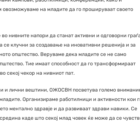
м овозможуваме на младите да го прошируваат своето
 во нивните напори да станат активни и одговорни граѓ
а се клучни за создавање на иновативни решенија и за
ото општество. Веруваме дека младите се не само
општество. Тие имаат способност да го трансформираат
во секој чекор на нивниот пат.
ни и лични вештини, ОЖОСВН посветува големо внимани
а младите. Организираме работилници и активности кои г
ето ментално здравје и да развиваат здрави навики. Се
средина каде што секој млад човек ќе може да се чувст
лтен