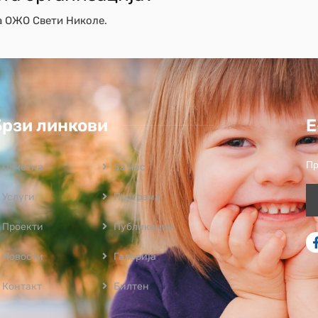
а ОЖО Свети Николе.
Брзи линкови
Е
Пр
Почетна
За нас
Услуги
Програмa
Проекти
Публикации
Новости
Галерија
Контакт
Билтен