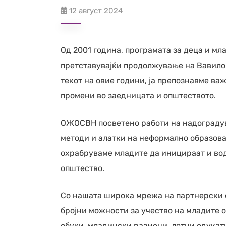
12 август 2024
Од 2001 година, програмата за деца и 
претставувајќи продолжување на Вавилон
текот на овие години, ја препознавме ва
промени во заедницата и општеството.
ОЖОСВН посветено работи на надоградув
методи и алатки на неформално образова
охрабруваме младите да иницираат и вод
општество.
Со нашата широка мрежа на партнерски ор
бројни можности за учество на младите 
обуки, младински размени, летни едукат