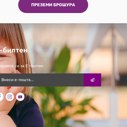
ПРЕЗЕМИ БРОШУРА
-билтен
ијавете се за Е-билтен