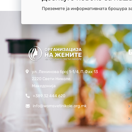
Преземете ја информативната брошура з
ул. Ленинова број 1-1/4, П.Фах 13
2220 Свети Николе,
Македонија
+389 32 444 620
info@womsvetinikole.org.mk