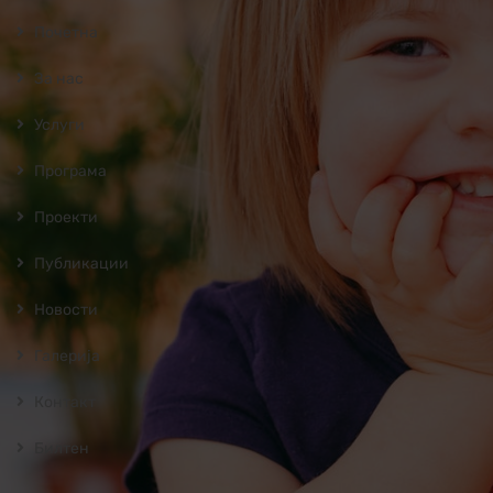
Почетна
За нас
Услуги
Програмa
Проекти
Публикации
Новости
Галерија
Контакт
Билтен