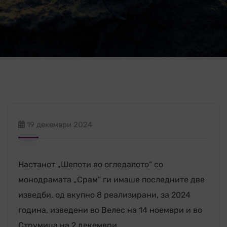
19 декември 2024
Настанот „Шепоти во огледалото“ со
монодрамата „Срам“ ги имаше последните две
изведби, од вкупно 8 реализирани, за 2024
година, изведени во Велес на 14 ноември и во
Струмица на 2 декември.