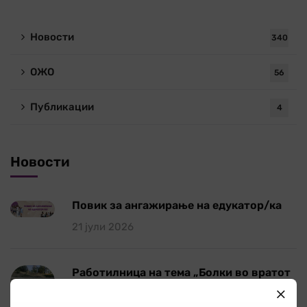
Новости
340
ОЖО
56
Публикации
4
Новости
Повик за ангажирање на едукатор/ка
21 јули 2026
Работилница на тема „Болки во вратот
и ‘рбетот кои се шират во рацете и