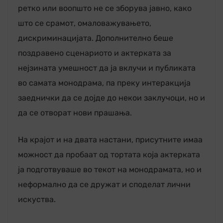
ретко или воопшто не се зборува јавно, како
што се срамот, омаловажувањето,
дискриминацијата. Дополнително беше
поздравено сценариото и актерката за
нејзината умешност да ја вклучи и публиката
во самата монодрама, па преку интеракција
заеднички да се дојде до некои заклучоци, но и
да се отворат нови прашања.
На крајот и на двата настани, присутните имаа
можност да пробаат од тортата која актерката
ја подготвуваше во текот на монодрамата, но и
неформално да се дружат и споделат лични
искуства.