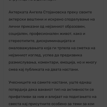
Актерката Ангела Стојановска преку своите
актерски вештини и искрено споделување на
лични приказни од нејзиниот образовен,
социјален, професионален живот, како и
стереотипите, дискриминацијата и
омаловажувањата која ги трпела на сметка на
нејзиниот изглед, успеа да предизвика
размислувања, коментари, емоција, но и многу
смеа кај публиката на двата настани.
Учесниците на самите настани, уште еднаш
потврдија дека ваквиот тип на активности се
прифатливи за нив и влијаат на подигањето на
свеста кај присутните особено за теми за кои