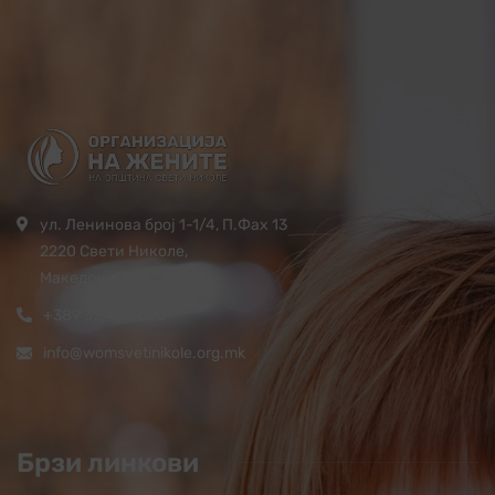
ул. Ленинова број 1-1/4, П.Фах 13
2220 Свети Николе,
Македонија
+389 32 444 620
info@womsvetinikole.org.mk
Брзи линкови