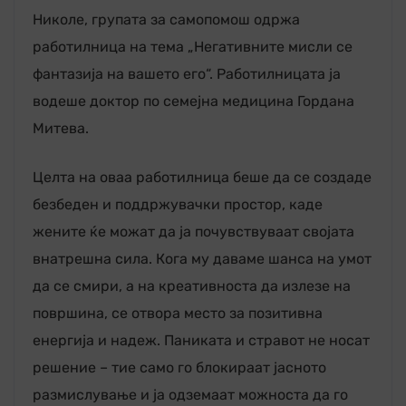
Николе, групата за самопомош одржа
работилница на тема „Негативните мисли се
фантазија на вашето его“. Работилницата ја
водеше доктор по семејна медицина Гордана
Митева.
Целта на оваа работилница беше да се создаде
безбеден и поддржувачки простор, каде
жените ќе можат да ја почувствуваат својата
внатрешна сила. Кога му даваме шанса на умот
да се смири, а на креативноста да излезе на
површина, се отвора место за позитивна
енергија и надеж. Паниката и стравот не носат
решение – тие само го блокираат јасното
размислување и ја одземаат можноста да го