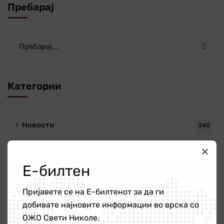
Пребарај
Категории
Новости
340
ОЖО
56
Е-билтен
Публикации
4
Пријавете се на Е-билтенот за да ги
добивате најновите информации во врска со
Новости
ОЖО Свети Николе.