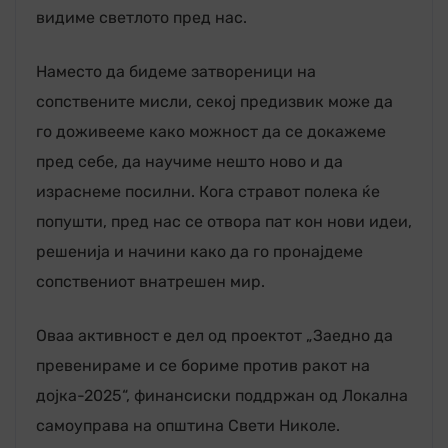
видиме светлото пред нас.
Наместо да бидеме затвореници на
сопствените мисли, секој предизвик може да
го доживееме како можност да се докажеме
пред себе, да научиме нешто ново и да
израснеме посилни. Кога стравот полека ќе
попушти, пред нас се отвора пат кон нови идеи,
решенија и начини како да го пронајдеме
сопствениот внатрешен мир.
Оваа активност е дел од проектот „Заедно да
превенираме и се бориме против ракот на
дојка-2025“, финансиски поддржан од Локална
самоуправа на општина Свети Николе.