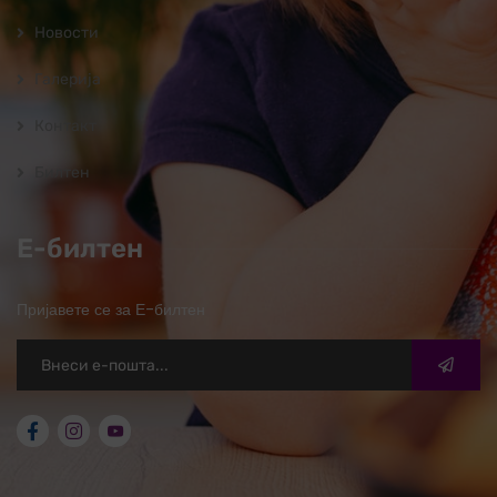
Новости
Галерија
Контакт
Билтен
Е-билтен
Пријавете се за Е-билтен