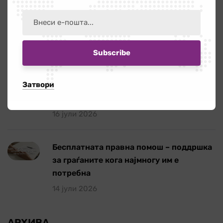
Повик за ангажирање на едукатор/ка
21 јули 2026
Работилница на тема „Болки во вратот
Затвори
и ‘рбетот кои се шират во рацете и
нозете”
16 јули 2026
Бесплатната правна помош – поддршка
за граѓаните кога најмногу им е
потребна
14 јули 2026
АРХИВА