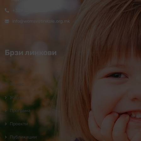
+389 32 444 620
info@womsvetinikole.org.mk
Брзи линкови
Почетна
За нас
Услуги
Програмa
Проекти
Публикации