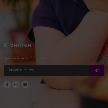
Галерија
Контакт
Билтен
Е-билтен
Пријавете се за Е-билтен