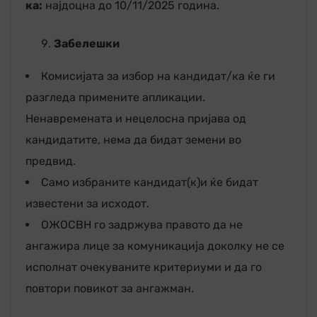
ка:
најдоцна до 10/11/2025 година.
Забелешки
Комисијата за избор на кандидат/ка ќе ги
разгледа примените апликации.
Ненавремената и нецелосна пријава од
кандидатите, нема да бидат земени во
предвид.
Само избраните кандидат(к)и ќе бидат
известени за исходот.
ОЖОСВН го задржува правото да не
ангажира лице за комуникација доколку не се
исполнат очекуваните критериуми и да го
повтори повикот за ангажман.