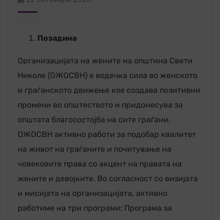
Позадина
Организацијата на жените на општина Свети
Николе (ОЖОСВН) е водечка сила во женското
и граѓанското движење кое создава позитивни
промени во општеството и придонесува за
општата благосостојба на сите граѓани.
OЖОСВН активно работи за подобар квалитет
на живот на граѓаните и почитување на
човековите права со акцент на правата на
жените и девојките. Во согласност со визијата
и мисијата на организацијата, активно
работиме на три програми: Програма за