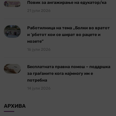
Повик за ангажирање на едукатор/ка
21 јули 2026
Работилница на тема „Болки во вратот
и ‘рбетот кои се шират во рацете и
нозете”
16 јули 2026
Бесплатната правна помош – поддршка
за граѓаните кога најмногу им е
потребна
14 јули 2026
АРХИВА