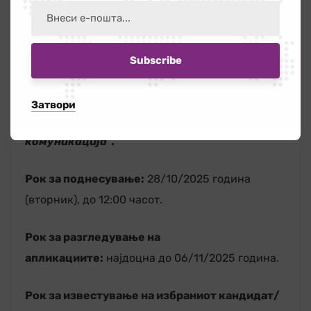
womsvetinikole@yahoo.com
или по пошта на
адреса: ул. Ленинова 1-1/4, 2220 Свети Николе
или дирекно во канцеларијата на истата
адреса.
Затвори
Во предмет наведете:
„
Пријава за лице за
комуникација
“.
Рок за поднесување:
28/10/2025 година
(вторник), до 12:00 часот.
Рок за разгледување на
апликациите:
најдоцна до 06/11/2025 година.
Рок за известување на избраниот кандидат/