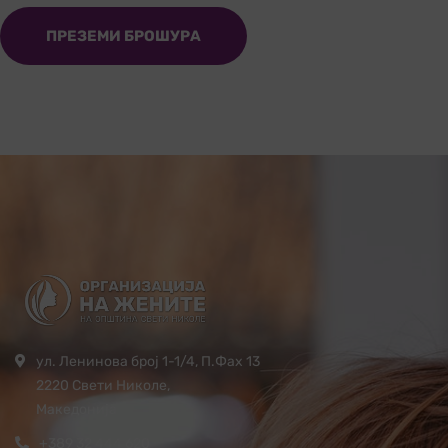
ПРЕЗЕМИ БРОШУРА
ул. Ленинова број 1-1/4, П.Фах 13
2220 Свети Николе,
Македонија
+389 32 444 620