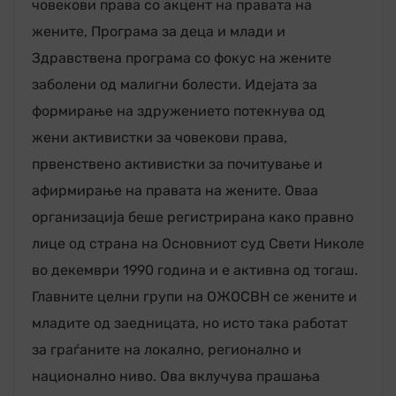
човекови права со акцент на правата на
жените, Програма за деца и млади и
Здравствена програма со фокус на жените
заболени од малигни болести. Идејата за
формирање на здружението потекнува од
жени активистки за човекови права,
првенствено активистки за почитување и
афирмирање на правата на жените. Оваа
организација беше регистрирана како правно
лице од страна на Основниот суд Свети Николе
во декември 1990 година и е активна од тогаш.
Главните целни групи на OЖОСВН се жените и
младите од заедницата, но исто така работат
за граѓаните на локално, регионално и
национално ниво. Ова вклучува прашања