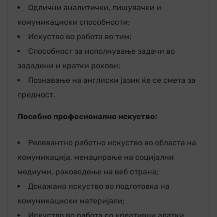
Одлични аналитички, пишувачки и
комуникациски способности;
Искуство во работа во тим;
Способност за исполнување задачи во
зададени и кратки рокови;
Познавање на англиски јазик ќе се смета за
предност.
Посебно професионално искуство:
Релевантно работно искуство во областа на
комуникација, менаџирање на социјални
медиуми, раководење на веб страна;
Докажано искуство во подготовка на
комуникациски материјали;
Искуство во работа со креативни алатки