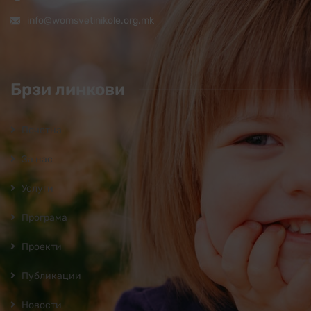
info@womsvetinikole.org.mk
Брзи линкови
Почетна
За нас
Услуги
Програмa
Проекти
Публикации
Новости