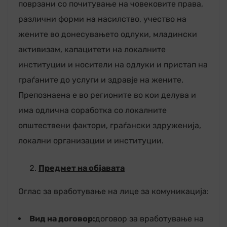
поврзани со почитување на човековите права,
различни форми на насилство, учество на
жените во донесувањето одлуки, младински
активизам, капацитети на локалните
институции и носители на одлуки и пристап на
граѓаните до услуги и здравје на жените.
Препознаена е во регионите во кои делува и
има одлична соработка со локалните
општествени фактори, граѓански здруженија,
локални организации и институции.
Предмет на
објавата
Оглас за вработување на лице за комуникација:
Вид на договор:
договор за врабoтување на