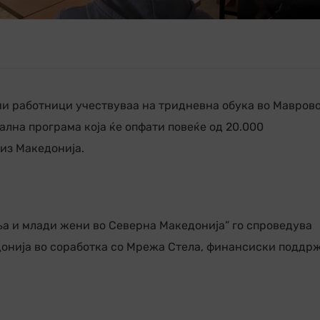
лни работници учествуваа на тридневна обука во Маврово
ална програма која ќе опфати повеќе од 20.000
из Македонија.
а и млади жени во Северна Македониjа” го спроведува
онија во соработка со Мрежа Стела, финансиски поддр