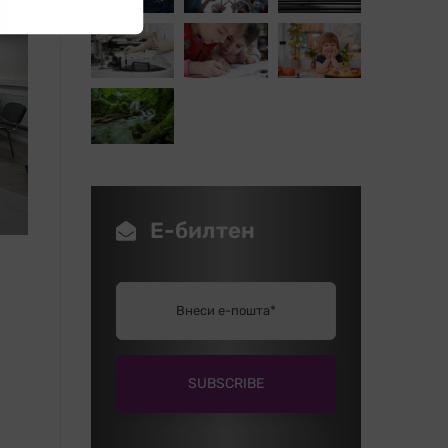
Е-билтен