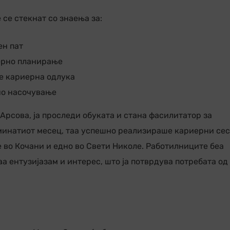
се стекнат со знаења за:
ен пат
ерно планирање
се кариерна одлука
но насочување
рсова, ја проследи обуката и стана фасилитатор за
минатиот месец, таа успешно реализираше кариерни се
е во Кочани и едно во Свети Николе. Работилниците беа
 ентузијазам и интерес, што ја потврдува потребата од