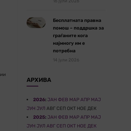
16 јули 2026
Бесплатната правна
помош – поддршка за
граѓаните кога
најмногу им е
потребна
14 јули 2026
сии
АРХИВА
2026
:
ЈАН
ФЕВ
МАР
АПР
МАЈ
ЈУН
ЈУЛ
АВГ
СЕП
ОКТ
НОЕ
ДЕК
2025
:
ЈАН
ФЕВ
МАР
АПР
МАЈ
ЈУН
ЈУЛ
АВГ
СЕП
ОКТ
НОЕ
ДЕК