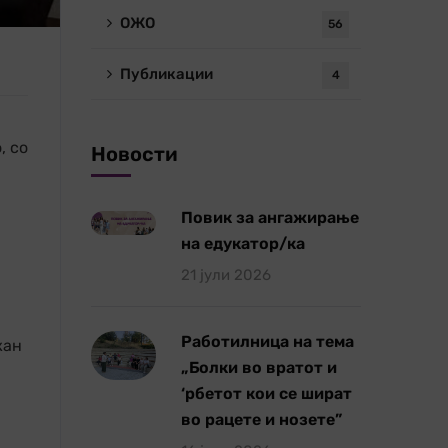
ОЖО
56
Публикации
4
, со
Новости
Повик за ангажирање
на едукатор/ка
21 јули 2026
Работилница на тема
жан
„Болки во вратот и
‘рбетот кои се шират
во рацете и нозете”