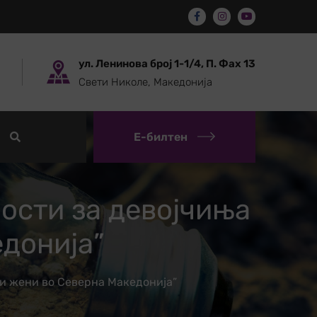
ул. Ленинова број 1-1/4, П. Фах 13
Свети Николе, Македонија
Е-билтен
ости за девојчиња
донија”
и жени во Северна Македонија”