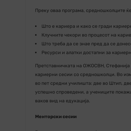
Преку оваа програма, средношколците ќе 
Што е кариера и како се гради кариер
Клучните чекори во процесот на кари
Што треба да се знае пред да се доне
Ресурси и алатки достапни за кариер
Претставничката на ОЖОСВН, Стефанија А
кариерни сесии со средношколци. Во из
во пет средни училишта: две во Штип, дв
успешно спроведени, а учениците покажаа
ваков вид на едукација.
Менторски сесии