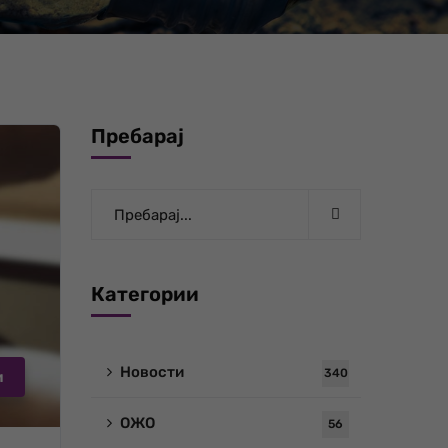
Пребарај
Категории
Новости
340
и
ОЖО
56