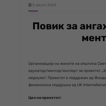
5 август 2024
Повик за анг
мент
Организација на жените на општина Све
едукатор/ментор/експерт за проектот „З
медиуми“. Проектот е поддржан од Фонда
финансиска поддршка од UK International
Цел на проектот: