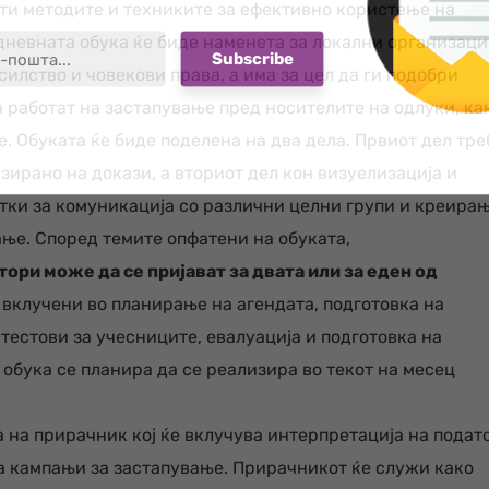
фати методите и техниките за ефективно користење на
дневната обука ќе биде наменета за локални организац
силство и човекови права, а има за цел да ги подобри
 работат на застапување пред носителите на одлуки, ка
е. Обуката ќе биде поделена на два дела. Првиот дел тре
зирано на докази, а вториот дел кон визуелизација и
тки за комуникација со различни целни групи и креира
ње. Според темите опфатени на обуката,
ри може да се пријават за двата или за еден од
 вклучени во планирање на агендата, подготовка на
 тестови за учесниците, евалуација и подготовка на
 обука се планира да се реализира во текот на месец
 на прирачник кој ќе вклучува интерпретација на подат
а кампањи за застапување. Прирачникот ќе служи како