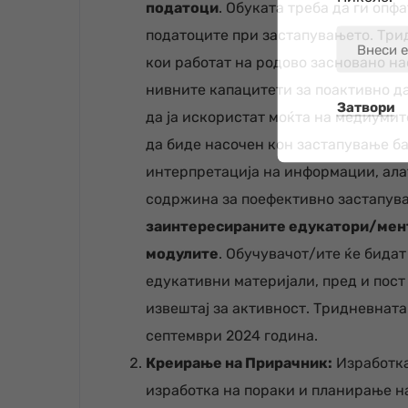
податоци
. Обуката треба да ги оп
податоците при застапувањето. Три
кои работат на родово засновано на
нивните капацитети за поактивно да
Затвори
да ја искористат моќта на медиумит
да биде насочен кон застапување ба
интерпретација на информации, ала
содржина за поефективно застапува
заинтересираните едукатори/менто
модулите
. Обучувачот/ите ќе бидат
едукативни материјали, пред и пост
извештај за активност. Тридневната
септември 2024 година.
Креирање на Прирачник:
Изработка
изработка на пораки и планирање н