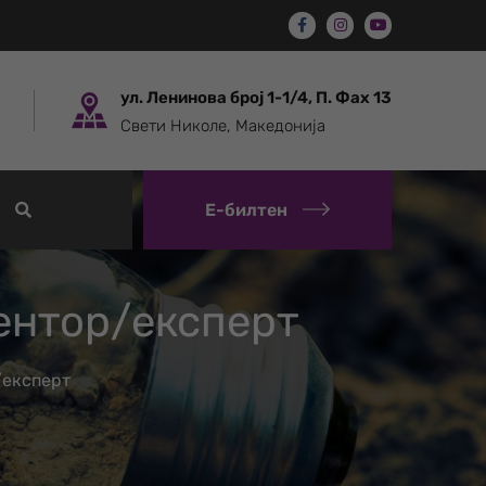
ул. Ленинова број 1-1/4, П. Фах 13
Свети Николе, Македонија
Е-билтен
ентор/експерт
/експерт