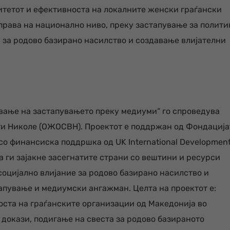
цитетот и ефективноста на локалните женски граѓански
права на национално ниво, преку застапување за полити
а за родово базирано насилство и создавање влијателни
ување на застапувањето преку медиуми“ го спроведува
ти Николе (ОЖОСВН). Проектот е поддржан од Фондација
о финансиска поддршка од UK International Development
а ги ​​зајакне засегнатите страни со вештини и ресурси
социјално влијание за родово базирано насилство и
пување и медиумски ангажман. Целта на проектот е:
ста на граѓанските организации од Македонија во
 докази, подигање на свеста за родово базираното