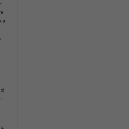
и
те
 на
а
ој
е.
о.