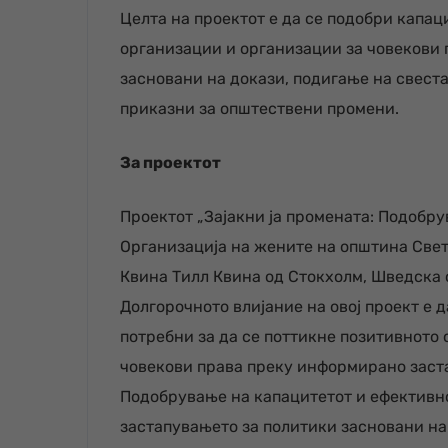
Целта на проектот е да се подобри капа
организации и организации за човекови 
засновани на докази, подигање на свест
приказни за општествени промени.
За проектот
Проектот „Зајакни ја промената: Подобр
Организација на жените на општина Све
Квина Тилл Квина од Стокхолм, Шведска с
Долгорочното влијание на овој проект е д
потребни за да се поттикне позитивното 
човекови права преку информирано заста
Подобрување на капацитетот и ефективно
застапувањето за политики засновани на