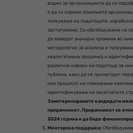
водич за организациите да ги подоб
е да ги опреми локалните организа
толкување на податоците, изработк
застапување. Со обезбедување на с
да воведат значајни промени во ни
методологии за анализа и толкување
квалитативна проценка и идентифика
различни извори на податоци за ин
публика, како да се прилагодат пора
низ процесот на планирање кампањи
идентификување на засегнатите стр
Заинтересираните кандидати може 
прирачникот. Прирачникот се оче
2024 година и да биде финализиран
Менторска поддршка:
Обезбедувањ