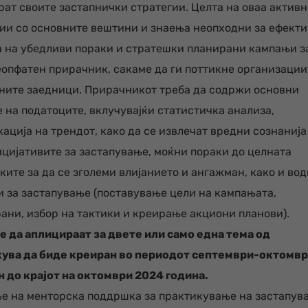
рат своите застапнички стратегии. Целта на оваа активн
ции со основните вештини и знаења неопходни за ефект
а на убедливи пораки и стратешки планирани кампањи з
еопфатен прирачник, сакаме да ги поттикне организации
вните заедници. Прирачникот треба да содржи основни
 на податоците, вклучувајќи статистичка анализа,
ција на трендот, како да се извлечат вредни сознанија
ицијативите за застапување, моќни пораки до целната
ките за да се зголеми влијанието и ангажман, како и во
 за застапување (поставување цели на кампањата,
ани, избор на тактики и креирање акциони планови).
да аплицираат за двете или само една тема од
кува да биде креиран во периодот септември-октомв
 до крајот на октомври 2024 година.
е на менторска поддршка за практикување на застапув