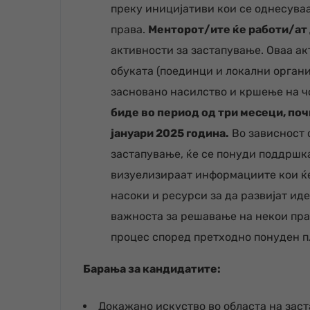
преку иницијативи кои се однесува
права.
Менторот
/ите
ќе работи
/ат
активности за застапување. Оваа а
обуката (поединци и локални орган
засновано насилство и кршење на ч
биде во период од три месеци, поч
јануари 2025 година.
Во зависност 
застапување, ќе се понуди поддршка
визуелизираат информациите кои ќе
насоки и ресурси за да развијат ид
важноста за решавање на некои пра
процес според претходно понуден п
Барања за кандидатите:
Докажано искуство во областа на заст