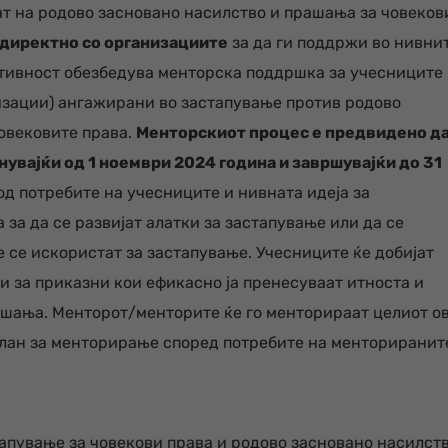
ат на родово засновано насилство и прашања за човеков
директно со организациите
за да ги поддржи во нивни
ктивност обезбедува менторска поддршка за учесниците
изации) ангажирани во застапување против родово
овековите права.
Менторскиот процес е предвидено д
нувајќи од 1 ноември 2024 година и завршувајќи до 31
од потребите на учесниците и нивната идеја за
 за да се развијат алатки за застапување или да се
 се искористат за застапување. Учесниците ќе добијат
еи за приказни кои ефикасно ја пренесуваат итноста и
шања. Менторот/менторите ќе го менторираат целиот ов
лан за менторирање според потребите на менториранит
апување за човекови права и родово засновано насилств