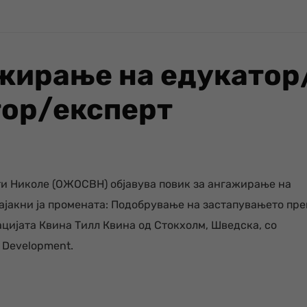
ажирање на едукатор
ор/експерт
ти Николе (ОЖОСВН) објавува повик за ангажирање на
ајакни ја промената: Подобрување на застапувањето пре
цијата Квина Тилл Квина од Стокхолм, Шведска, со
 Development.