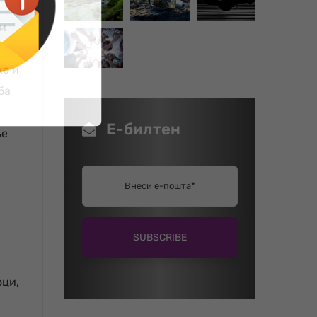
ии
ко и
ба
Е-билтен
ње
оци,