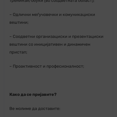
тренинзи/обуки (во соодветната област);
– Одлични меѓучовечки и комуникациски
вештини;
– Соодветни организациски и презентациски
вештини со иницијативен и динамичен
пристап;
– Проактивност и професионалност;
Како да се пријавите?
Ве молиме да доставите: