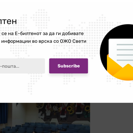
лтен
 се на Е-билтенот за да ги добивате
е информации во врска со ОЖО Свети