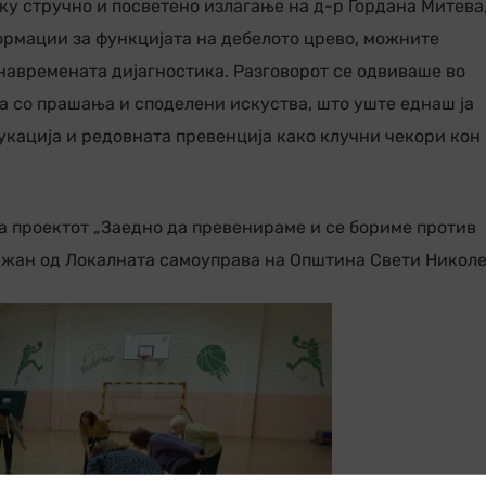
ку стручно и посветено излагање на д-р Гордана Митева
ормации за функцијата на дебелото црево, можните
навремената дијагностика. Разговорот се одвиваше во
а со прашања и споделени искуства, што уште еднаш ја
кација и редовната превенција како клучни чекори кон
а проектот „Заедно да превенираме и се бориме против
држан од Локалната самоуправа на Општина Свети Николе