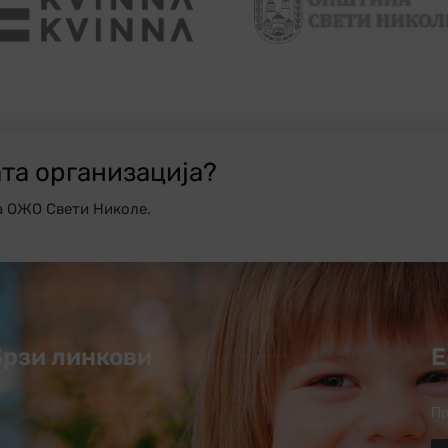
ата организација?
а ОЖО Свети Николе.
Брзи линкови
Е
Пр
Почетна
За нас