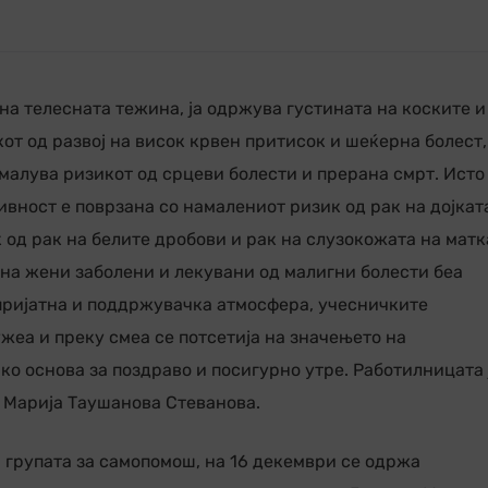
на телесната тежина, ја одржува густината на коските и
от од развој на висок крвен притисок и шеќерна болест, 
малува ризикот од срцеви болести и прерана смрт. Исто
ивност е поврзана со намалениот ризик од рак на дојкат
 од рак на белите дробови и рак на слузокожата на матк
 на жени заболени и лекувани од малигни болести беа
пријатна и поддржувачка атмосфера, учесничките
жеа и преку смеа се потсетија на значењето на
ако основа за поздраво и посигурно утре. Работилницата 
Марија Таушанова Стеванова.
 групата за самопомош, на 16 декември се одржа