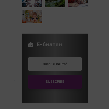
Е-билтен