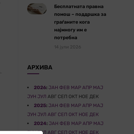
,
Бесплатната правна
помош – поддршка за
граѓаните кога
најмногу им е
потребна
14 јули 2026
АРХИВА
.
2026
:
ЈАН
ФЕВ
МАР
АПР
МАЈ
ЈУН
ЈУЛ
АВГ
СЕП
ОКТ
НОЕ
ДЕК
2025
:
ЈАН
ФЕВ
МАР
АПР
МАЈ
ЈУН
ЈУЛ
АВГ
СЕП
ОКТ
НОЕ
ДЕК
2024
:
ЈАН
ФЕВ
МАР
АПР
МАЈ
ЈУН
ЈУЛ
АВГ
СЕП
ОКТ
НОЕ
ДЕК