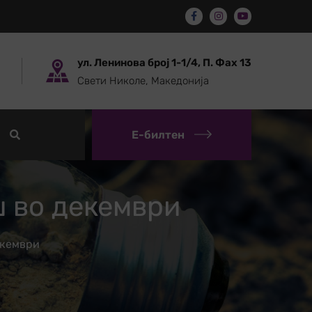
ул. Ленинова број 1-1/4, П. Фах 13
Свети Николе, Македонија
Е-билтен
ш во декември
екември