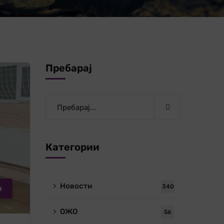
Пребарај
Категории
Новости
340
и
ОЖО
56