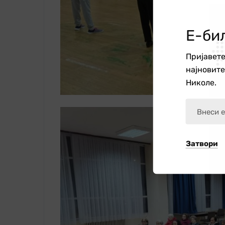
Е-би
Пријавете
најновит
Николе.
Затвори