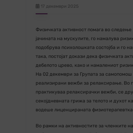
17 декември 2025
Физичката активност помага во следење 
јачината на мускулите, го намалува ризик
подобрува психолошката состојба и го на
така, постојат докази дека физичката акт
дебелото црево, како и намалениот ризик
На 02 декември за Групата за самопомош
реализирани вежби за релаксирање. Во 
практикуваа релаксирачки вежби, се дру
секојдневната грижа за телото и духот к
водеше лиценцираната физиотерапевтка 
Во рамки на активностите за членките на