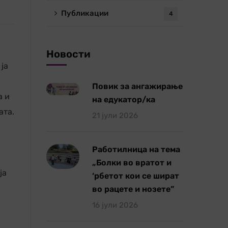
Публикации
4
Новости
ја
Повик за ангажирање
а и
на едукатор/ка
ата.
21 јули 2026
Работилница на тема
„Болки во вратот и
ја
‘рбетот кои се шират
во рацете и нозете”
16 јули 2026