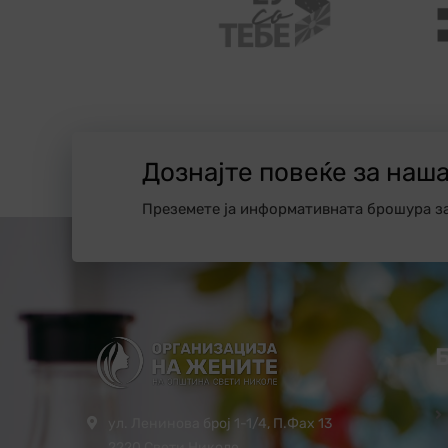
Дознајте повеќе за наш
Преземете ја информативната брошура з
ул. Ленинова број 1-1/4, П.Фах 13
2220 Свети Николе,