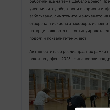
работилница на тема „Дебело црево“, Пре
учесничките добија јасни и корисни инф
заболувања, симптомите и значењето на 
отворена и искрена атмосфера, исполнет
потврди важноста на континуираната еду
подолг и поквалитетен живот.
Активностите се реализираат во рамки н
ракот на дојка – 2025“, финансиски под