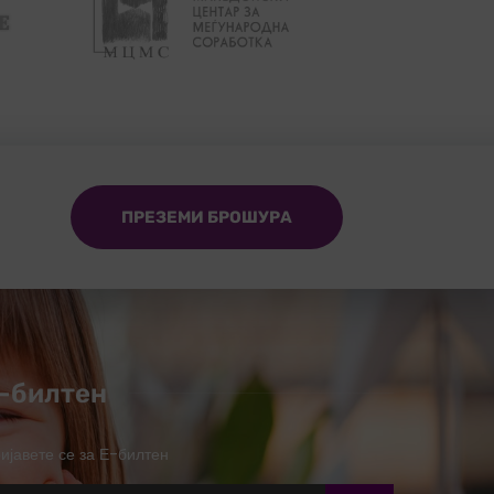
ПРЕЗЕМИ БРОШУРА
-билтен
ијавете се за Е-билтен