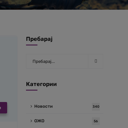
Пребарај
Категории
Новости
340
и
ОЖО
56