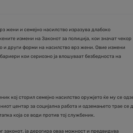
рз жени и семејно насилство изразува длабоко
ените измени на Законот за полиција, кои значат чекор
но и други форми на насилство врз жени. Овие измени
бариери кои сериозно ја влошуваат безбедноста на
ник кој сторил семејно насилство оружјето ќе му се одз
ниот центар за социјална работа и одземањето трае се 
пка која се води против тој службеник.
ог законот, ја дерогира оваа можност и предвидува