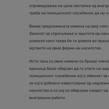
спроведување на цела постапка од внатр
треба на полицискиот службеник да му с
Ваква предложената измена на овој член 
Законот за спречување и заштита од наси
усвоила како таква би ги довела во пра
жртвите на овие форми на насилство.
Исто така со овие измени се брише члено
единица беше обврзан да го упати на за
полицискиот службеник кој е обвинет за
за кој е добиено известување од надлежн
насилство и со кој се обврзува наодот о
внатрешни работи.