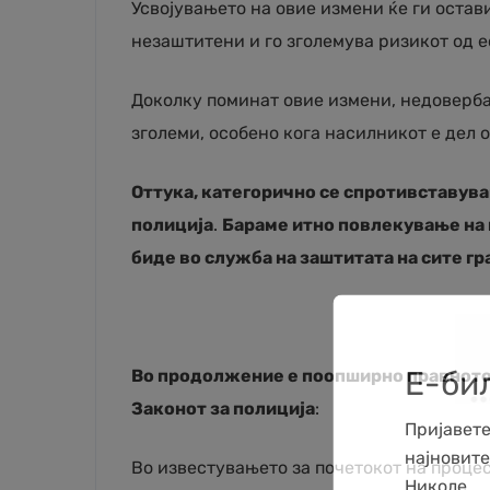
Усвојувањето на овие измени ќе ги остав
незаштитени и го зголемува ризикот од е
Доколку поминат овие измени, недоверба
зголеми, особено кога насилникот е дел 
Оттука, категорично се спротивставув
полиција
.
Бараме итно повлекување на и
биде во служба на заштитата на сите гр
Е-би
Во продолжение е поопширно правното
Законот за полиција
:
Пријавете
најновит
Во известувањето за почетокот на процес
Николе.