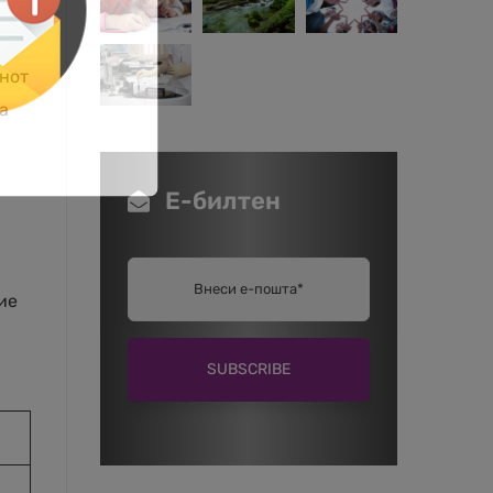
онот
а
Е-билтен
ие