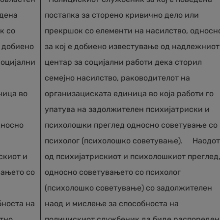
едена
постапка за сторено кривично дело или
к со
прекршок со елементи на насилство, односн
е добиено
за кој е добиено известување од надлежниот
социјални
центар за социјални работи дека сторил
семејно насилство, раководителот на
ница во
организациската единица во која работи го
упатува на задолжителен психијатриски и
дносно
психолошки преглед односно советување со
психолог (психолошко советување). Наодот
скиот и
од психијатрискиот и психолошкиот преглед
вањето со
односно советувањето со психолог
(психолошко советување) со задолжителен
бноста на
наод и мислење за способноста на
отно
полицискиот службеник да биде распореден