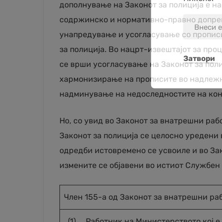
дополнување на Законот за полиција е н
содржинско и нормативно-правно допрец
унапредување и усогласување со прописи
за полиција. Во нацрт-извештајот за про
Затвори
се врши усогласување на Законот за поли
хармонизирање на прописите во надлежн
надминување на недоследностите на кон
Но, со увид во Законот за внатрешни раб
Законот за полиција се целосно уредени
одредби истовремено се усвоиле и во Зак
измените се објавени во истиот Службен 
Член 155-а од Законот за внатрешни ра
(1) Работник на Министерството кој е