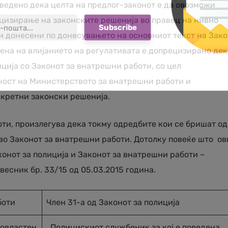
аведено дека целта на предлог-законот е да овозможи
изирање на законските решенија во правец на нивно
 донесени по донесувањето на основниот текст на Зак
цена на влијанието на регулативата е допрецизирано дек
ција со Законот за внатрешни работи, со цел
ост на Министерството за внатрешни работи и
кретни законски решенија.
оти, произлегува дека токму одредбите кои се бришат од
 во Законот за внатрешни работи. Дотолку повеќе што ов
онот за полиција и Законот за внатрешни работи –
весник бр. 33/15 од 05.03.2015 година.
боти
Член 31-а од Законот за полиција
 овластен
Полицискиот службеник за кој е поведена