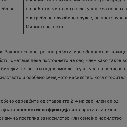
реба на
на работно место со овластување за носење 
употреба на службено оружје, се доставува 
Министерството.
о Законот за внатрешни работи, иако Законот за полици
оти, сметаме дека постоењето на овој член како таков в
, бидејќи целосно и недвосмислено упатува на сериозен,
илството и особено семејното насилство, кога сторител 
собено одредбите од ставовите 2-4 на овој член се од
чајната
превентивна функција
кога против лице кое
ривична постапка за насилство или семејно насилство –