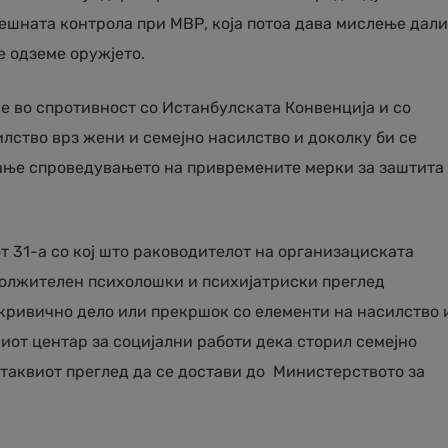
ешната контрола при МВР, која потоа дава мислење дали
е одземе оружјето.
е во спротивност со Истанбулската Конвенција и со
лство врз жени и семејно насилство и доколку би се
шање спроведувањето на привремените мерки за заштита
т 31-а со кој што раководителот на организациската
должителен психолошки и психијатриски преглед
 кривично дело или прекршок со елементи на насилство 
иот центар за социјални работи дека сторил семејно
д таквиот преглед да се достави до Министерството за