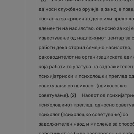
да носи службено оружје, а за кој е пов
постапка за кривично дело или прекршо
елементи на насилство, односно за кој 
известување од надлежниот центар за 
работи дека сторил семејно насилство,
раководителот на организациската еди
која работи го упатува на задолжителен
психијатриски и психолошки преглед о
советување со психолог (психолошко
советување). (2) Наодот од психијатри
психолошкиот преглед, односно совету
психолог (психолошко советување) со
задолжителен наод и мислење за спосо
работникот да биде распореден на раб