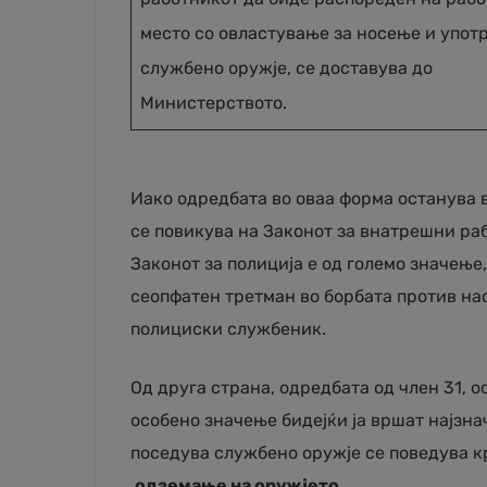
место со овластување за носење и упот
службено оружје, се доставува до
Министерството.
Иако одредбата во оваа форма останува в
се повикува на Законот за внатрешни раб
Законот за полиција е од големо значење
сеопфатен третман во борбата против нас
полициски службеник.
Од друга страна, одредбата од член 31, о
особено значење бидејќи ја вршат најзна
поседува службено оружје се поведува к
одземање на оружјето.