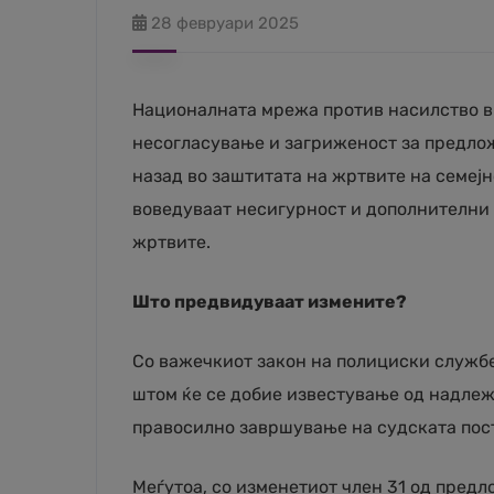
28 февруари 2025
Националната мрежа против насилство в
несогласување и загриженост за предлож
назад во заштитата на жртвите на семеј
воведуваат несигурност и дополнителни 
жртвите.
Што предвидуваат измените?
Со важечкиот закон на полициски службе
штом ќе се добие известување од надлеж
правосилно завршување на судската поста
Меѓутоа, со изменетиот член 31 од предл