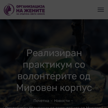
Реализиран
практикум со
волонтерите од
Мировен корпус
Почетна
Новости
Реализиран практикум со волонтерите од Мировен