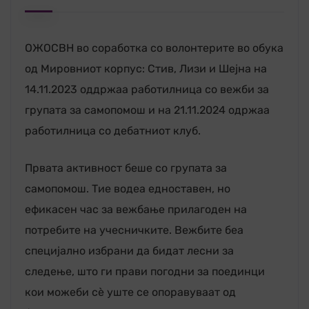
ОЖОСВН во соработка со волонтерите во обука
од Мировниот корпус: Стив, Лизи и Шејна на
14.11.2023 оддржаа работилница со вежби за
групата за самопомош и на 21.11.2024 одржаа
работилница со дебатниот клуб.
Првата активност беше со групата за
самопомош. Тие водеа едноставен, но
ефикасен час за вежбање прилагоден на
потребите на учесничките. Вежбите беа
специјално избрани да бидат лесни за
следење, што ги прави погодни за поединци
кои можеби сè уште се опоравуваат од