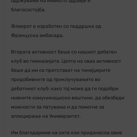
одржување на нивното здравје и
благосостојба.
Флаерот е изработен со поддршка од
Француска амбасада.
Втората активност беше со нашиот дебатен
клуб во гимназијата. Целта на оваа активност
беше да им се претстават на тинејџерите
придобивките од приклучувањето во
дебатниот клуб: како тој може да ги подобри
нивните комуникациски вештини, да обезбеди
можности за патување и да помогне за
аплицирање на Универзитет.
Им благодариме на сите кои придонесоа овие