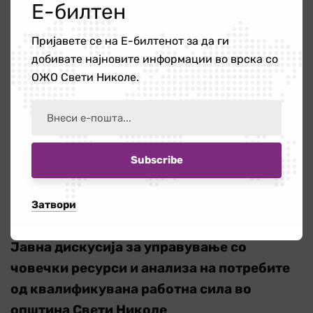
Е-билтен
Пријавете се на Е-билтенот за да ги
добивате најновите информации во врска со
ОЖО Свети Николе.
Сподели:
Затвори
Претходно
Jавна дискусија за управување со
човечки ресурси и анализа на потребите
од квалификувана работна сила во
општина Свети Николе