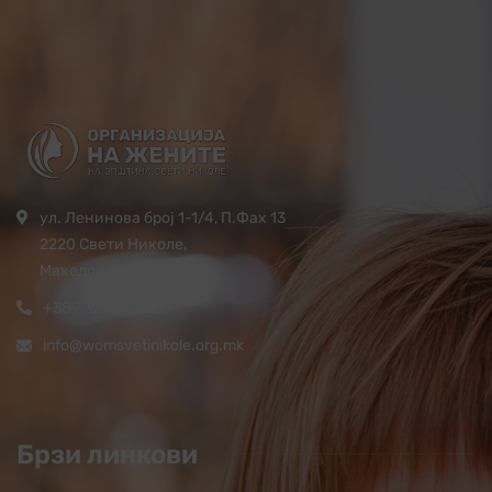
ул. Ленинова број 1-1/4, П.Фах 13
2220 Свети Николе,
Македонија
+389 32 444 620
info@womsvetinikole.org.mk
Брзи линкови