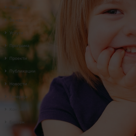
Почетна
За нас
Услуги
Програмa
Проекти
Публикации
Новости
Галерија
Контакт
Билтен