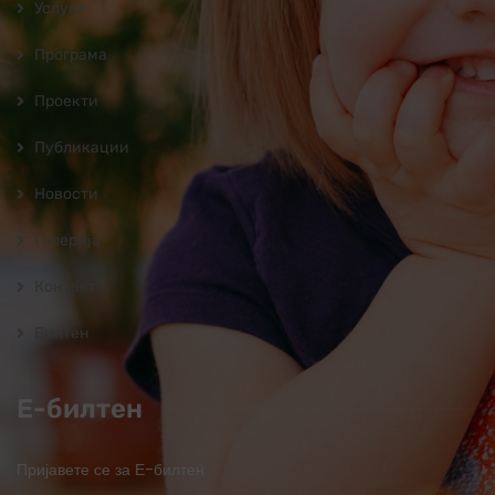
Услуги
Програмa
Проекти
Публикации
Новости
Галерија
Контакт
Билтен
Е-билтен
Пријавете се за Е-билтен