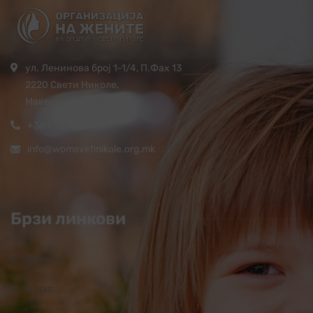
ул. Ленинова број 1-1/4, П.Фах 13
2220 Свети Николе,
Македонија
+389 32 444 620
info@womsvetinikole.org.mk
Брзи линкови
Почетна
За нас