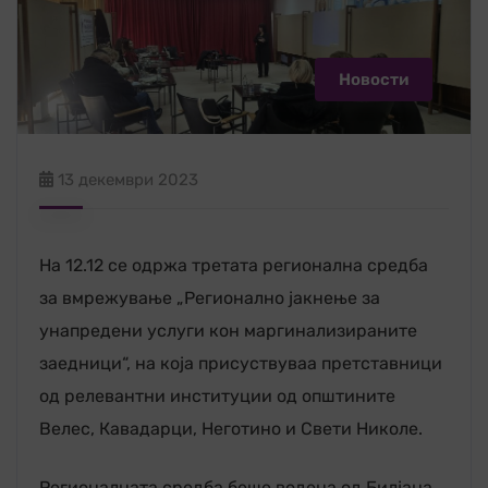
Новости
13 декември 2023
На 12.12 се одржа третата регионална средба
за вмрежување „Регионално јакнење за
унапредени услуги кон маргинализираните
заедници“, на која присуствуваа претставници
од релевантни институции од општините
Велес, Кавадарци, Неготино и Свети Николе.
Регионалната средба беше водена од Билјана