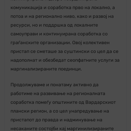
комуникација и соработка прво на локално, а
потоа и на регионално ниво, како и развој на
ресурси, но и поддршка од локалните
самоуправи и континуирана соработка со
граѓанските организации. Овој колективен
пристап се сметаше за суштински со цел да се
надополнат и обезбедат сеопфатните услуги за
маргинализираните поединци.
Продолжуваме и понатаму активно да
работиме на развивање на регионалната
соработка помеѓу општините од Вардарскиот
плански регион, а со цел унапредување на
пристапот до правда и надминување на
несаканите состојби кај маргинилизираните