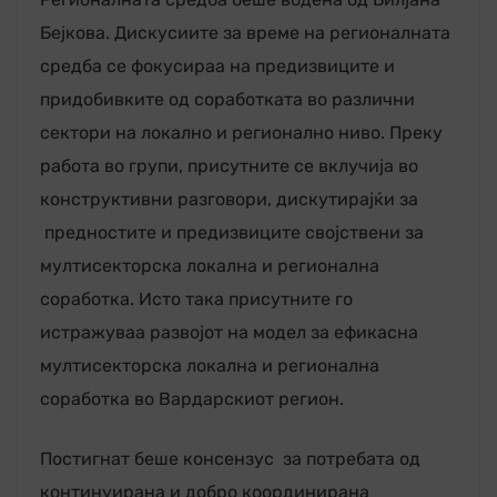
Бејкова. Дискусиите за време на регионалната
средба се фокусираа на предизвиците и
придобивките од соработката во различни
сектори на локално и регионално ниво. Преку
работа во групи, присутните се вклучија во
конструктивни разговори, дискутирајќи за
предностите и предизвиците својствени за
мултисекторска локална и регионална
соработка. Исто така присутните го
истражуваа развојот на модел за ефикасна
мултисекторска локална и регионална
соработка во Вардарскиот регион.
Постигнат беше консензус за потребата од
континуирана и добро координирана