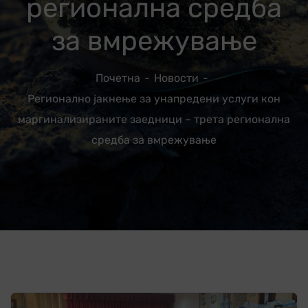
регионална средба
за вмрежување
Почетна
Новости
Регионално јакнење за унапредени услуги кон
маргинализираните заедници – трета регионална
средба за вмрежување