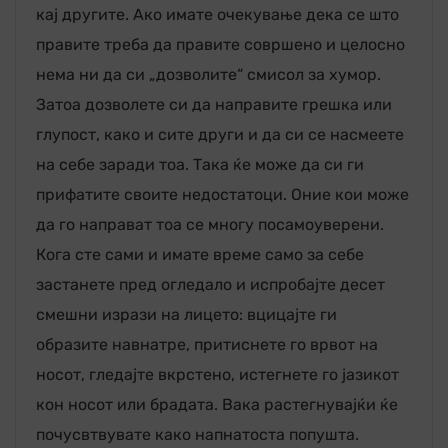
кај другите. Ако имате очекување дека се што
правите треба да правите совршено и целосно
нема ни да си „дозволите“ смисол за хумор.
Затоа дозволете си да направите грешка или
глупост, како и сите други и да си се насмеете
на себе заради тоа. Така ќе може да си ги
прифатите своите недостатоци. Оние кои може
да го направат тоа се многу посамоуверени.
Кога сте сами и имате време само за себе
застанете пред огледало и испробајте десет
смешни изрази на лицето: вцицајте ги
образите навнатре, притиснете го врвот на
носот, гледајте вкрстено, истегнете го јазикот
кон носот или брадата. Вака растегнувајќи ќе
почусвтвувате како напнатоста попушта.