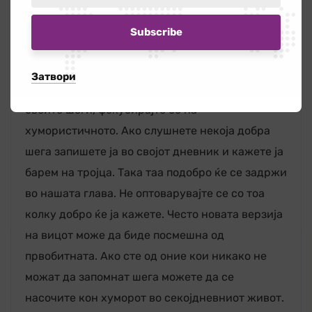
вицови. Некои луѓе, на кои шегите им значат,
велат дека не ги кажуваат затоа што сметаат
дека не знаат добро да ги кажуваат и затоа ги
чуваат за себе. Други велат дека ги забораваат
Затвори
истиот миг кога ќе ги слушнат. Негувајте ги
своите шеги, фокусирајте се на
хумористичното. Ако слушнете некоја добра
шега запишете ја во својот дневник и кажете ја
барем на тројца. Така таа подобро ќе се задржи
во нашата глава. Не оптоварувајте се со тоа
колку добро ќе ја кажете. Често новата верзија
на вицот може да биде посмешна од
првобитната. Ако сте од оние кои никако не
можат да запомнат шега можете да се
насочите кон хуморот во секојдневниот живот.