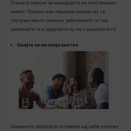
Станете свесни за комедијата на сопствениот
живот. Порано или подоцна секому му се
случува нешто смешно, забележете го тоа,
запомнете го и задржете го, но и раширете го.
Смејте се на своја сметка
Смешното побарајте го повеќе кај себе отколку