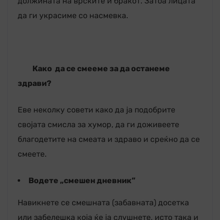
должината на врските и бракот. Затоа лицата
да ги украсиме со насмевка.
Како да се смееме
за да останеме
здрави?
Еве неколку совети како да ја подобрите
својата смисла за хумор, да ги доживеете
благодетите на смеата и здраво и среќно да се
смеете.
Водете „смешен дневник
”
Навикнете се смешната (забавната) досетка
или забелешка која ќе ја слушнете, исто така и