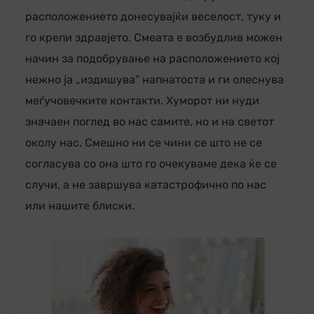
расположението донесувајќи веселост, туку и
го крепи здравјето. Смеата е возбудлив можен
начин за подобрување на расположението кој
нежно ја „издишува” напнатоста и ги олеснува
меѓучовечките контакти. Хуморот ни нуди
значаен поглед во нас самите, но и на светот
околу нас. Смешно ни се чини се што не се
согласува со она што го очекуваме дека ќе се
случи, а не завршува катастрофично по нас
или нашите блиски.