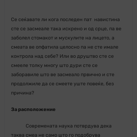
Се сеќавате ли кога последен пат навистина
сте се засмеале така искрено и од срце, па ве
заболел стомакот и мускулите на лицето, а
смеата ве опфатила целосно па не сте имале
контрола над себе? Или во друштво сте се
смееле толку многу што дури сте се
заборавиле што ве засмеало првично и сте
продолжиле да се смеете уште повеќе, без
причина?
За расположение
Современата наука потврдува дека
таква смеа не само што го подобрува