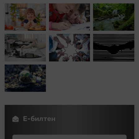
Е-билтен