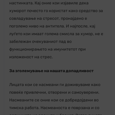
настинката. Кај оние кои изјавиле дека
хуморот почесто го користат како средство за
совладување на стресот, пронајдено е
поголемо ниво на антитела. И најпосле, кај
луѓето кои имаат голема смисла за хумор, не е
забележан очекуваниот пад во
функционирањето на имунитетот при
изложеност на стрес.
За зголемување на нашата допадливост
Лицата кои се насмеани ги доживуваме како
повеќе привлечни, отворени и самоуверени.
Насмеаните се оние кои се добредојдени во
тимска работа. Насмеаноста е поврзана и со