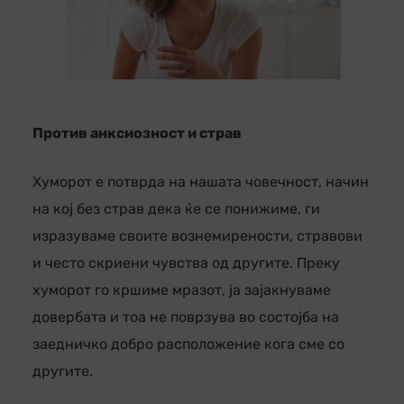
Против анксиозност и страв
Хуморот е потврда на нашата човечност, начин
на кој без страв дека ќе се понижиме, ги
изразуваме своите вознемирености, стравови
и често скриени чувства од другите. Преку
хуморот го кршиме мразот, ја зајакнуваме
довербата и тоа не поврзува во состојба на
заедничко добро расположение кога сме со
другите.