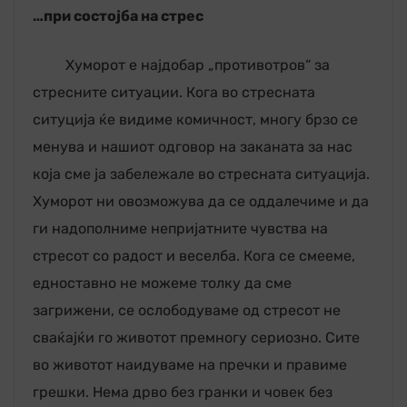
…при состојба на стрес
Хуморот е најдобар „противотров“ за
стресните ситуации. Кога во стресната
ситуција ќе видиме комичност, многу брзо се
менува и нашиот одговор на заканата за нас
која сме ја забележале во стресната ситуација.
Хуморот ни овозможува да се оддалечиме и да
ги надополниме непријатните чувства на
стресот со радост и веселба. Кога се смееме,
едноставно не можеме толку да сме
загрижени, се ослободуваме од стресот не
сваќајќи го животот премногу сериозно. Сите
во животот наидуваме на пречки и правиме
грешки. Нема дрво без гранки и човек без