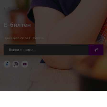
Билтен
Е-билтен
Пријавете се за Е-билтен
2026
© ОЖО Свети Николе. Сите права задржани.