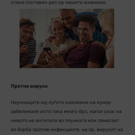
стане составен дел од нашето живеење.
Против вируси
Научниците кај луѓето изложени на хумор
забележале исто така многу брз, нагол скок на
нивото на антитела во плунката кои помагаат
во борба против инфекциите, на пр. вирусот на