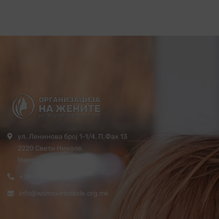
ул. Ленинова број 1-1/4, П.Фах 13
2220 Свети Николе,
Македонија
+389 32 444 620
info@womsvetinikole.org.mk