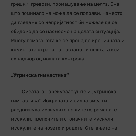
грешки, гревови, промашување на целта. Она
што поминало не може да се поправи. Наместо
да гледаме со непријатност би можеле да се
обидеме да се насмееме на целата ситуација.
Многу помага кога ќе се пронајде ироничната и
комичната страна на настанот и нештата кои
се надвор од нашата контрола.
„Утринска гимнастика
“
Смеата ја нарекуваат уште и „утринска
гимнастика”. Искрената и силна смеа ги
раздвижува мускулите на лицето, рамените
мускули, препоните и стомачните мускули,
мускулите на нозете и рацете. Стегањето на