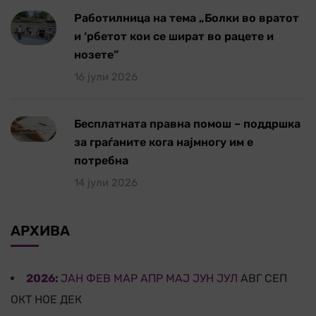
Работилница на тема „Болки во вратот
и ‘рбетот кои се шират во рацете и
нозете”
16 јули 2026
Бесплатната правна помош – поддршка
за граѓаните кога најмногу им е
потребна
14 јули 2026
АРХИВА
2026
:
ЈАН
ФЕВ
МАР
АПР
МАЈ
ЈУН
ЈУЛ
АВГ
СЕП
ОКТ
НОЕ
ДЕК