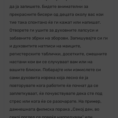
да ја запишете. Бидете внимателни за
прекрасните бисери од децата околу вас кои
тие така спонтано ќе ги кажат или напишат.
Отворете ги ушите за духовните лапсуси и
забавните збрки на зборови. Запишувајте си ги
и духовитите натписи на маиците,
регистерските таблички, досетките, смешните
настани кои ви се случуваат вам или на
вашите блиски. Побарајте или измислете си
сами духовита изрека која лесно ќе ја
повторувате кога работите ќе почнат да се
заплеткуваат, ќе почувствувате дека сте под
стрес или кога ќе се разочарате. На пример,
дамнешната филмска порака „Секој ден, во
секој поглед се повеќе напредувам“ или