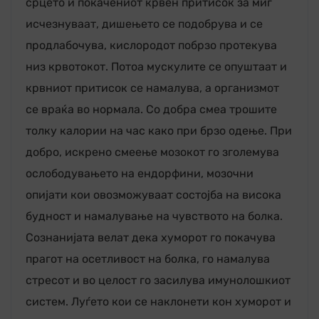
срцето и покачениот крвен притисок за миг
исчезнуваат, дишењето се подобрува и се
продлабочува, кислородот побрзо протекува
низ крвотокот. Потоа мускулите се опуштаат и
крвниот притисок се намалува, а организмот
се враќа во нормала. Со добра смеа трошите
толку калории на час како при брзо одење. При
добро, искрено смеење мозокот го зголемува
ослободувањето на ендорфини, мозочни
опијати кои овозможуваат состојба на висока
будност и намалување на чувството на болка.
Сознанијата велат дека хуморот го покачува
прагот на осетливост на болка, го намалува
стресот и во целост го засилува имунолошкиот
систем. Луѓето кои се наклонети кон хуморот и