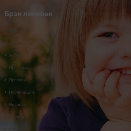
Брзи линкови
Почетна
За нас
Услуги
Програмa
Проекти
Публикации
Новости
Галерија
Контакт