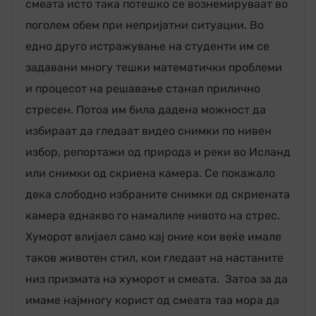
смеата исто така потешко се вознемируваат во
поголем обем при непријатни ситуации. Во
едно друго истражување на студенти им се
задавани многу тешки математички проблеми
и процесот на решавање станал прилично
стресен. Потоа им била дадена можност да
избираат да гледаат видео снимки по нивен
избор, репортажи од природа и реки во Исланд
или снимки од скриена камера. Се покажало
дека слободно избраните снимки од скриената
камера еднакво го намалиле нивото на стрес.
Хуморот влијаел само кај оние кои веќе имале
таков животен стил, кои гледаат на настаните
низ призмата на хуморот и смеата. Затоа за да
имаме најмногу корист од смеата таа мора да