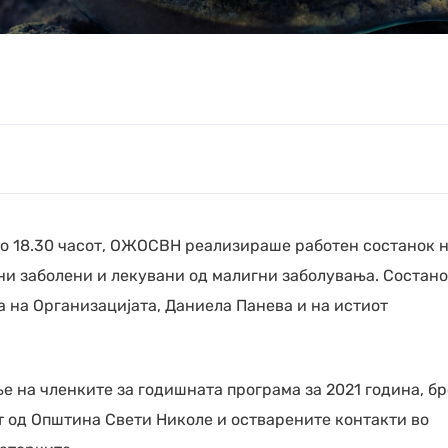
 во 18.30 часот, ОЖОСВН реализираше работен состанок 
ни заболени и лекувани од малигни заболувања. Состан
а на Организацијата, Даниела Панева и на истиот
 на членките за годишната програма за 2021 година, бр
 од Општина Свети Николе и остварените контакти во