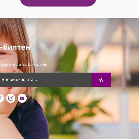
-билтен
ијавете се за Е-билтен