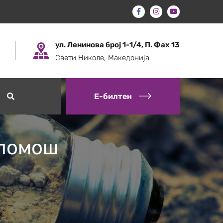
ул. Ленинова број 1-1/4, П. Фах 13
Свети Николе, Македонија
Е-билтен
опомош