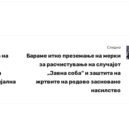
Следно
 на
Бараме итно преземање на мерки
за расчистување на случајот
а
„Јавна соба“ и заштита на
ијална
жртвите на родово засновано
насилство
лтен