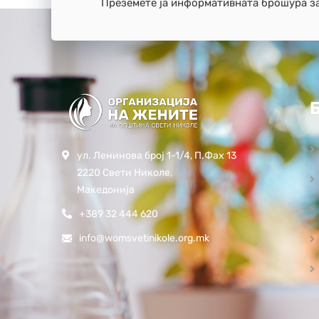
Преземете ја информативната брошура з
ул. Ленинова број 1-1/4, П.Фах 13
2220 Свети Николе,
Македонија
+389 32 444 620
info@womsvetinikole.org.mk