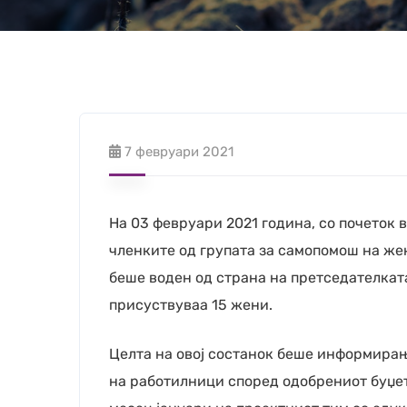
7 февруари 2021
На 03 февруари 2021 година, со почеток
членките од групата за самопомош на же
беше воден од страна на претседателкат
присуствуваа 15 жени.
Целта на овој состанок беше информирање
на работилници според одобрениот буџет