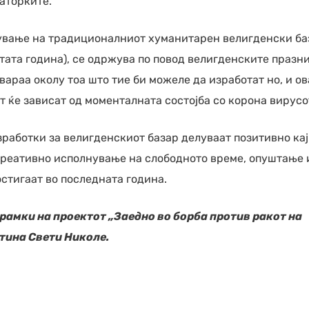
аторките.
жување на традиционалниот хуманитарен велигденски ба
атата година), се одржува по повод велигденските празн
вараа околу тоа што тие би можеле да изработат но, и ов
 ќе зависат од моменталната состојба со корона вирусо
зработки за велигденскиот базар делуваат позитивно кај
креативно исполнување на слободното време, опуштање 
стигаат во последната година.
 рамки на проектот „Заедно во борба против ракот на
тина Свети Николе.