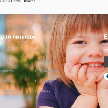
а ОЖО Свети Николе.
Брзи линкови
Е
Пр
Почетна
За нас
Услуги
Програмa
Проекти
Публикации
Новости
Галерија
Контакт
Билтен