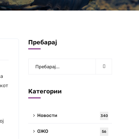
Пребарај
на
окот
Категории
Новости
340
ој
ОЖО
56