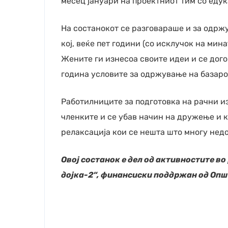
месец јануари на проектниот тим со едук
На состанокот се разговараше и за одр
кој, веќе пет години (со исклучок на мин
Жените ги изнесоа своите идеи и се дого
година условите за одржување на базарот
Работилниците за подготовка на рачни и
членките и се убав начин на дружење и 
релаксација кои се нешта што многу недо
Овој состанок е дел од активностите во
дојка-2“, финансиски поддржан од Опш