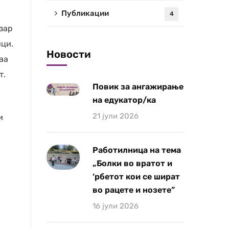
Публикации
4
зар
ици.
Новости
аа
т.
Повик за ангажирање
на едукатор/ка
21 јули 2026
и
Работилница на тема
„Болки во вратот и
‘рбетот кои се шират
во рацете и нозете”
16 јули 2026