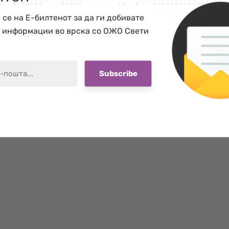
 се на Е-билтенот за да ги добивате
е информации во врска со ОЖО Свети