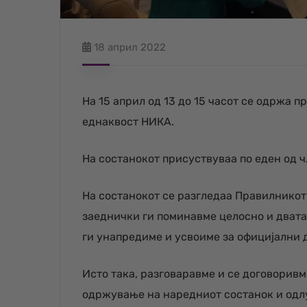
18 април 2022
На 15 април од 13 до 15 часот се одржа 
еднаквост НИКА.
На состанокот присуствуваа по еден од 
На состанокот се разгледаа Правилникот 
заеднички ги поминавме целосно и двата
ги унапредиме и усвоиме за официјални 
Исто така, разговаравме и се договоривм
одржување на наредниот состанок и одлук