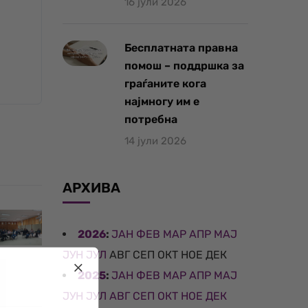
16 јули 2026
Бесплатната правна
помош – поддршка за
граѓаните кога
најмногу им е
потребна
14 јули 2026
АРХИВА
2026
:
ЈАН
ФЕВ
МАР
АПР
МАЈ
ЈУН
ЈУЛ
АВГ
СЕП
ОКТ
НОЕ
ДЕК
2025
:
ЈАН
ФЕВ
МАР
АПР
МАЈ
ЈУН
ЈУЛ
АВГ
СЕП
ОКТ
НОЕ
ДЕК