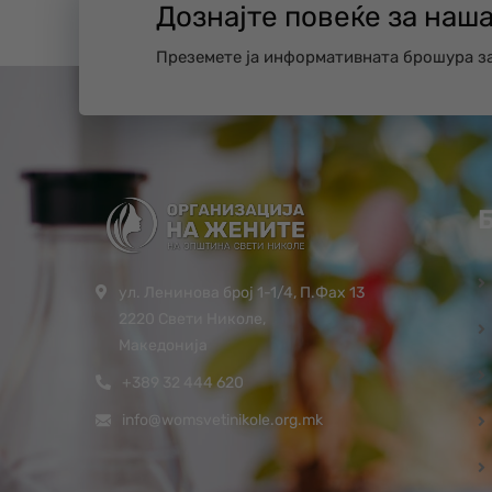
Дознајте повеќе за наш
Преземете ја информативната брошура з
ул. Ленинова број 1-1/4, П.Фах 13
2220 Свети Николе,
Македонија
+389 32 444 620
info@womsvetinikole.org.mk