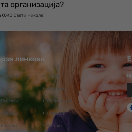
ата организација?
а ОЖО Свети Николе.
Брзи линкови
Е
Пр
Почетна
За нас
Услуги
Програмa
Проекти
Публикации
Новости
Галерија
Контакт
Билтен