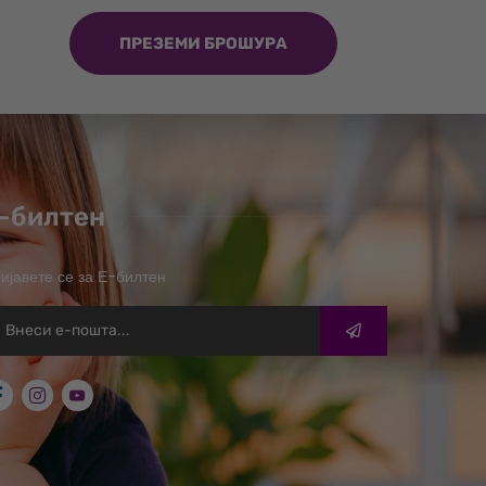
ПРЕЗЕМИ БРОШУРА
-билтен
ијавете се за Е-билтен