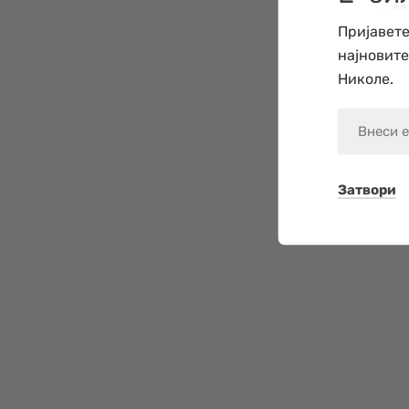
Пријавете
најновит
Николе.
Затвори