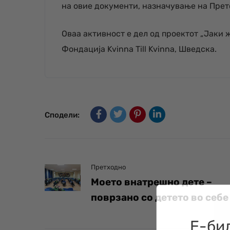
на овие документи, назначување на Прет
Оваа активност е дел од проектот „Јаки 
Фондација Kvinna Till Kvinna, Шведска.
Сподели:
Претходно
Моето внатрешно дете –
поврзано со детето во себе
Е-би