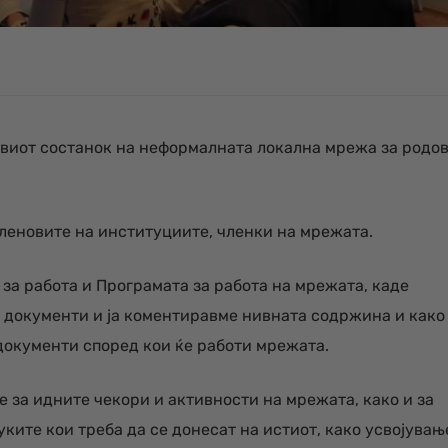
првиот состанок на неформалната локална мрежа за родо
членовите на институциите, членки на мрежата.
за работа и Програмата за работа на мрежата, каде
 документи и ја коментиравме нивната содржина и како
документи според кои ќе работи мрежата.
е за идните чекори и активности на мрежата, како и за
ите кои треба да се донесат на истиот, како усвојувањ