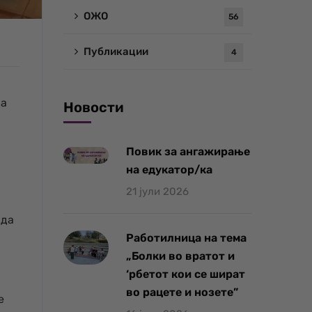
ОЖО
56
Публикации
4
ва
Новости
Повик за ангажирање
на едукатор/ка
21 јули 2026
 да
Работилница на тема
„Болки во вратот и
‘рбетот кои се шират
во рацете и нозете”
е