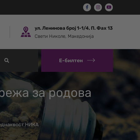
ул. Ленинова број 1-1/4, П. Фах 13
Свети Николе, Македонија
Е-билтен
режа за родова
 еднаквост НИКА