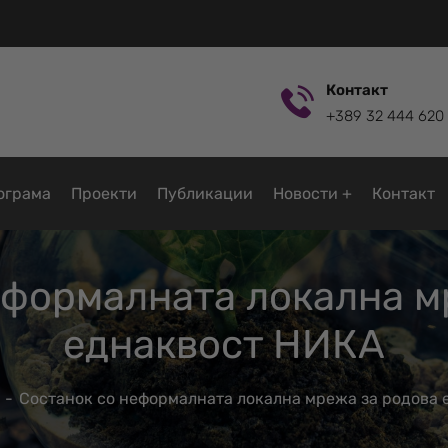
Контакт
+389 32 444 620
ограмa
Проекти
Публикации
Новости
Контакт
еформалната локална м
еднаквост НИКА
Состанок со неформалната локална мрежа за родова