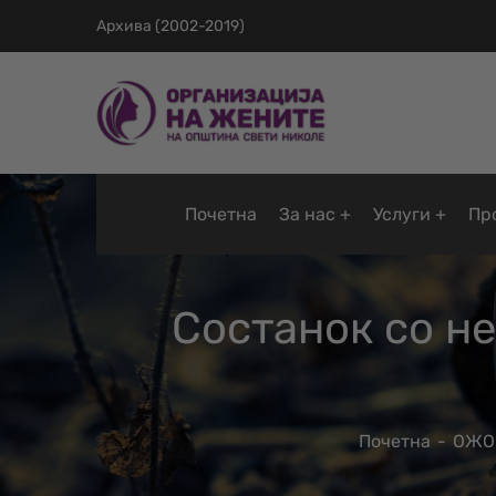
Архива (2002-2019)
Почетна
За нас
Услуги
Пр
Состанок со н
Почетна
ОЖО