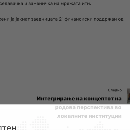
седавачка и заменичка на мрежата итн.
жени ја јакнат заедницата 2“ финансиски поддржан од
Следно
Интегрирање на концептот на
родова перспектива во
локалните институции
лтен