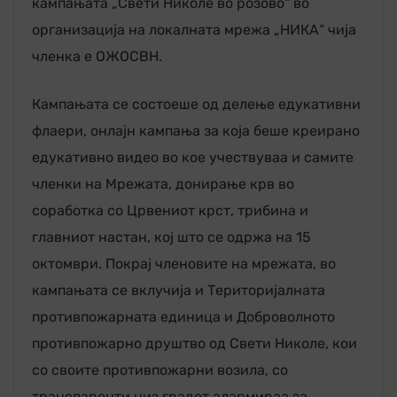
кампањата „Свети Николе во розово“ во
организација на локалната мрежа „НИКА“ чија
членка е ОЖОСВН.
Кампањата се состоеше од делење едукативни
флаери, онлајн кампања за која беше креирано
едукативно видео во кое учествуваа и самите
членки на Мрежата, донирање крв во
соработка со Црвениот крст, трибина и
главниот настан, кој што се одржа на 15
октомври. Покрај членовите на мрежата, во
кампањата се вклучија и Територијалната
противпожарната единица и Доброволното
противпожарно друштво од Свети Николе, кои
со своите противпожарни возила, со
транспаренти низ градот алармираа за