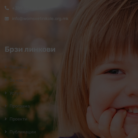
+389 32 444 620
info@womsvetinikole.org.mk
Брзи линкови
Почетна
За нас
Услуги
Програмa
Проекти
Публикации