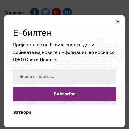
Сподели:
Е-билтен
Претходно
Пријавете се на Е-билтенот за да ги
Меѓународен ден на руралната
добивате најновите информации во врска со
жена
ОЖО Свети Николе.
Следно
Реализирана иницијатива
покрената од жените во
с.Иванковци
Затвори