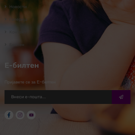
Новости
Галерија
Контакт
Билтен
Е-билтен
Пријавете се за Е-билтен