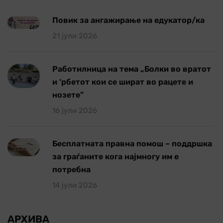
Повик за ангажирање на едукатор/ка
21 јули 2026
Работилница на тема „Болки во вратот
и ‘рбетот кои се шират во рацете и
нозете”
16 јули 2026
Бесплатната правна помош – поддршка
за граѓаните кога најмногу им е
потребна
14 јули 2026
АРХИВА