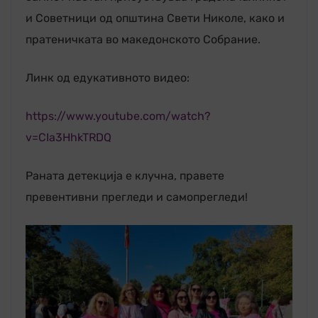
и Советници од општина Свети Николе, како и
пратеничката во македонското Собрание.
Линк од едукативното видео:
https://www.youtube.com/watch?
v=CIa3HhkTRDQ
Раната детекција е клyчна, правете
превентивни прегледи и самопрегледи!