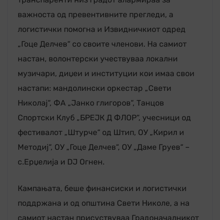
важноста од превентивните прегледи, а
логистички помогна и Извидничкиот одред
„Гоце Делчев“ со своите членови. На самиот
настан, волонтерски учествуваа локални
музичари, диџеи и институции кои имаа свои
настапи: мандолински оркестар „Свети
Николај“, ФА „Јанко глигоров“, Танцов
Спортски Клуб „БРЕЈК Д ФЛОР“, учесници од
фестивалот „Штурче“ од Штип, ОУ „Кирил и
Методиј“, ОУ „Гоце Делчев“, ОУ „Даме Груев“ –
с.Ерџелија и DJ Огнен.
Кампањата, беше финансиски и логистички
поддржана и од општина Свети Николе, а на
самиот настан присуствуваа Градоначалникот