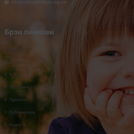
info@womsvetinikole.org.mk
Брзи линкови
Почетна
За нас
Услуги
Програмa
Проекти
Публикации
Новости