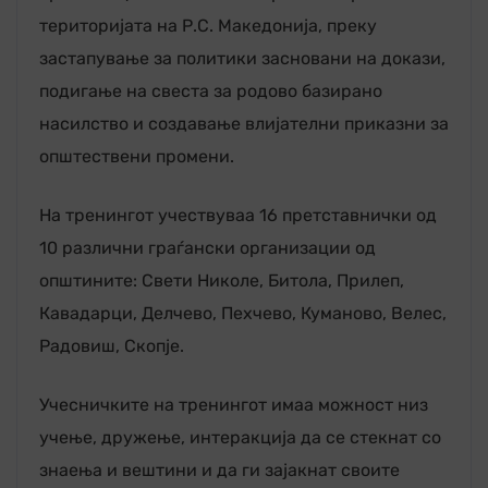
територијата на Р.С. Македонија, преку
застапување за политики засновани на докази,
подигање на свеста за родово базирано
насилство и создавање влијателни приказни за
општествени промени.
На тренингот учествуваа 16 претставнички од
10 различни граѓански организации од
општините: Свети Николе, Битола, Прилеп,
Кавадарци, Делчево, Пехчево, Куманово, Велес,
Радовиш, Скопје.
Учесничките на тренингот имаа можност низ
учење, дружење, интеракција да се стекнат со
знаења и вештини и да ги зајакнат своите