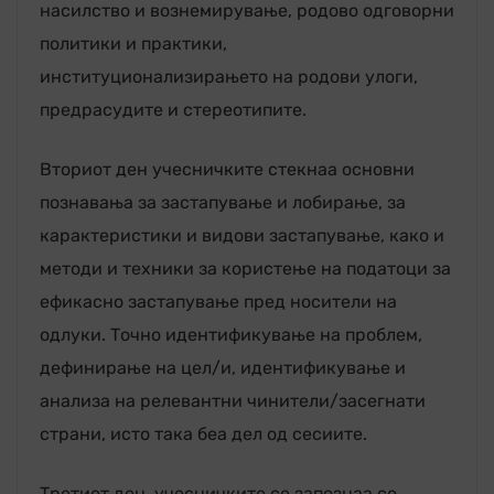
насилство и вознемирување, родово одговорни
политики и практики,
институционализирањето на родови улоги,
предрасудите и стереотипите.
Вториот ден учесничките стекнаа основни
познавања за застапување и лобирање, за
карактеристики и видови застапување, како и
методи и техники за користење на податоци за
ефикасно застапување пред носители на
одлуки. Точно идентификување на проблем,
дефинирање на цел/и, идентификување и
анализа на релевантни чинители/засегнати
страни, исто така беа дел од сесиите.
Третиот ден учесничките се запознаа со