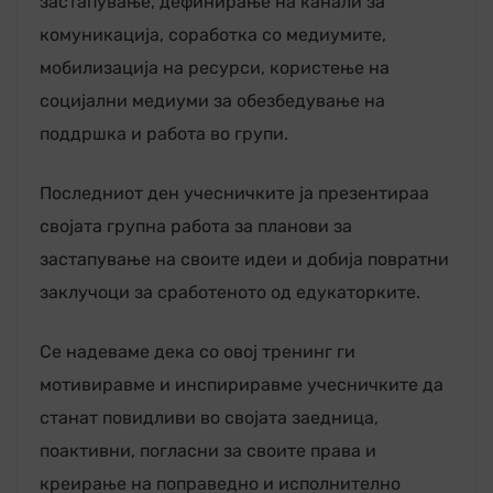
застапување, дефинирање на канали за
комуникација, соработка со медиумите,
мобилизација на ресурси, користење на
социјални медиуми за обезбедување на
поддршка и работа во групи.
Последниот ден учесничките ја презентираа
својата групна работа за планови за
застапување на своите идеи и добија повратни
заклучоци за сработеното од едукаторките.
Се надеваме дека со овој тренинг ги
мотивиравме и инспириравме учесничките да
станат повидливи во својата заедница,
поактивни, погласни за своите права и
креирање на поправедно и исполнително