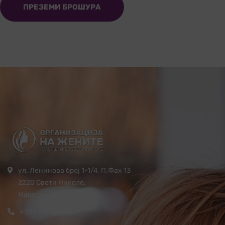
ПРЕЗЕМИ БРОШУРА
ул. Ленинова број 1-1/4, П.Фах 13
2220 Свети Николе,
Македонија
+389 32 444 620