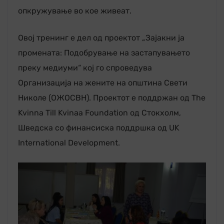
опкружување во кое живеат.
Овој тренинг е дел од проектот „Зајакни ја
промената: Подобрување на застапувањето
преку медиуми“ кој го спроведува
Организација на жените на општина Свети
Николе (ОЖОСВН). Проектот е поддржан од The
Kvinna Till Kvinaa Foundation од Стокхолм,
Шведска со финансиска поддршка од UK
International Development.