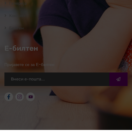
Галерија
Контакт
Билтен
Е-билтен
Пријавете се за Е-билтен