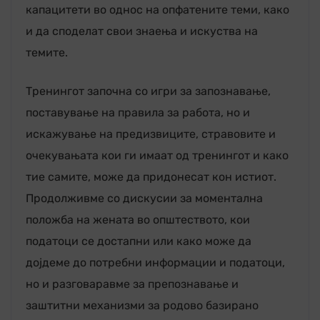
капацитети во однос на опфатените теми, како
и да споделат свои знаења и искуства на
темите.
Тренингот започна со игри за запознавање,
поставување на правила за работа, но и
искажување на предизвиците, стравовите и
очекувањата кои ги имаат од тренингот и како
тие самите, може да придонесат кон истиот.
Продолживме со дискусии за моментална
положба на жената во општеството, кои
податоци се достапни или како може да
дојдеме до потребни информации и податоци,
но и разговаравме за препознавање и
заштитни механизми за родово базирано