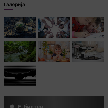
Галерија
Е-билтен