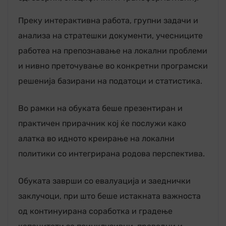
Преку интерактивна работа, групни задачи и
анализа на стратешки документи, учесниците
работеа на препознавање на локални проблеми
и нивно преточување во конкретни програмски
решенија базирани на податоци и статистика.
Во рамки на обуката беше презентиран и
практичен прирачник кој ќе послужи како
алатка во идното креирање на локални
политики со интегрирана родова перспектива.
Обуката заврши со евалуација и заеднички
заклучоци, при што беше истакната важноста
од континуирана соработка и градење