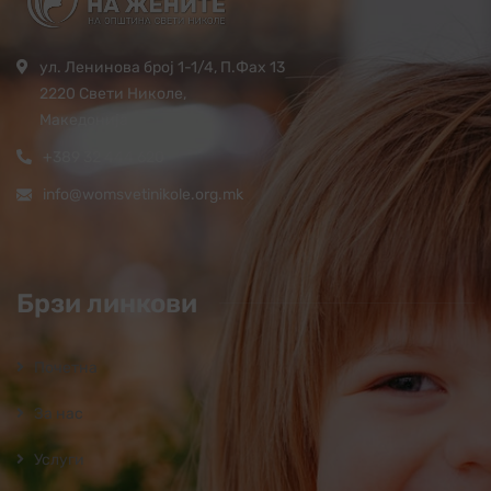
ул. Ленинова број 1-1/4, П.Фах 13
2220 Свети Николе,
Македонија
+389 32 444 620
info@womsvetinikole.org.mk
Брзи линкови
Почетна
За нас
Услуги