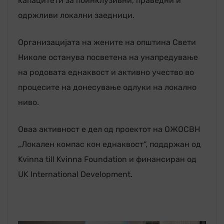
капацитети за поинклузивни, праведни и
одржливи локални заедници.
Организацијата на жените на општина Свети
Николе останува посветена на унапредување
на родовата еднаквост и активно учество во
процесите на донесување одлуки на локално
ниво.
Оваа активност е дел од проектот на ОЖОСВН
„Локален компас кон еднаквост“, поддржан од
Kvinna till Kvinna Foundation и финансиран од
UK International Development.