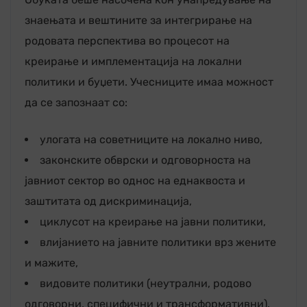
знаењата и вештините за интегрирање на
родовата перспектива во процесот на
креирање и имплементација на локални
политики и буџети. Учесниците имаа можност
да се запознаат со:
улогата на советниците на локално ниво,
законските обврски и одговорноста на
јавниот сектор во однос на еднаквоста и
заштитата од дискриминација,
циклусот на креирање на јавни политики,
влијанието на јавните политики врз жените
и мажите,
видовите политики (неутрални, родово
одговорни, специфични и трансформативни).