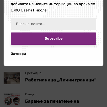
добивате најновите информации во врска со
ОЖО Свети Николе.
Сподели:
Затвори
Претходно
Работилница „Лични граници“
Следно
Барање за печатење на