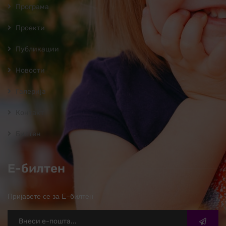
Програмa
Проекти
Публикации
Новости
Галерија
Контакт
Билтен
Е-билтен
Пријавете се за Е-билтен