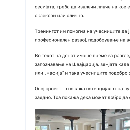
сесијата, треба да извлечи ливче на кое 
склекови или слично.
Тренингот им помогна на учесниците да ј
професионален развој, подобрување на в
Во текот на денот имаше време за разгл
запознавање на Швајцарија, земјата каде
или „мафија“ и така учесниците подобро 
Овој проект го покажа потенцијалот на л
заедно. Тоа покажа дека можат добро да 
Е-би