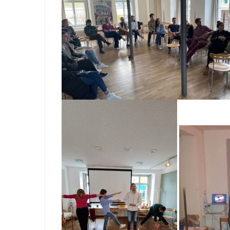
Пријавете
најновит
Николе.
Затвори