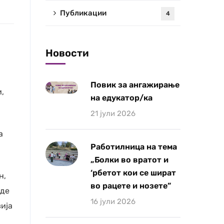
Публикации
4
Новости
Повик за ангажирање
,
на едукатор/ка
21 јули 2026
а
Работилница на тема
„Болки во вратот и
‘рбетот кои се шират
н,
во рацете и нозете”
иде
16 јули 2026
ија