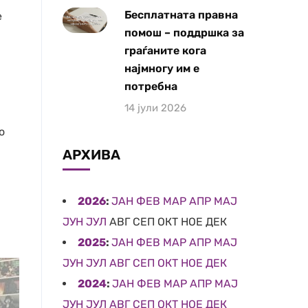
Бесплатната правна
е
помош – поддршка за
граѓаните кога
најмногу им е
потребна
14 јули 2026
о
АРХИВА
2026
:
ЈАН
ФЕВ
МАР
АПР
МАЈ
ЈУН
ЈУЛ
АВГ
СЕП
ОКТ
НОЕ
ДЕК
2025
:
ЈАН
ФЕВ
МАР
АПР
МАЈ
ЈУН
ЈУЛ
АВГ
СЕП
ОКТ
НОЕ
ДЕК
2024
:
ЈАН
ФЕВ
МАР
АПР
МАЈ
ЈУН
ЈУЛ
АВГ
СЕП
ОКТ
НОЕ
ДЕК