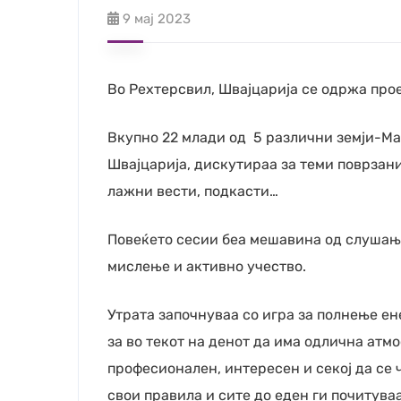
9 мај 2023
Во Рехтерсвил, Швајцарија се одржа проек
Вкупно 22 млади од 5 различни земји-Мак
Швајцарија, дискутираа за теми поврзан
лажни вести, подкасти…
Повеќето сесии беа мешавина од слушање
мислење и активно учество.
Утрата започнуваа со игра за полнење ен
за во текот на денот да има одлична ат
професионален, интересен и секој да се 
свои правила и сите до еден ги почитуваа