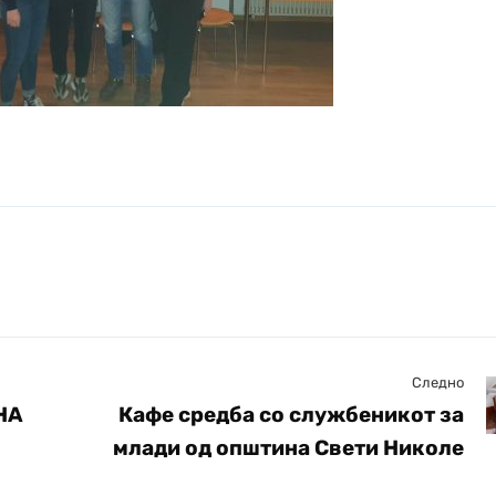
Следно
НА
Кафе средба со службеникот за
млади од општина Свети Николе