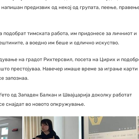
е напишан предизвик од некој од групата, пеење, правењ
а подобрат тимската работа, им придонесе за личниот и
ештините, а воедно им беше и одлично искуство.
едување на градот Рихтерсвил, посета на Цирих и подобр
 што престојуваа. Навечер имаше време за играње карти
се запознаа.
уѓето од Западен Балкан и Швајцарија доколку работат
се снајдат во новото опкружување.
лтен