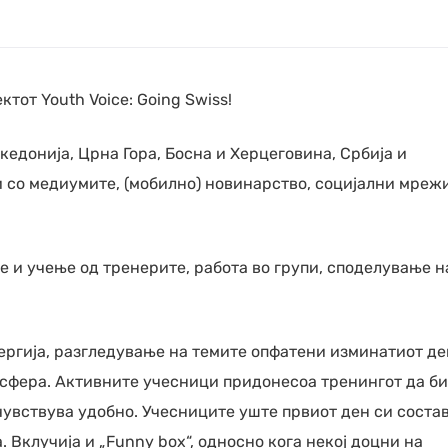
тот Youth Voice: Going Swiss!
едонија, Црна Гора, Босна и Херцеговина, Србија и
и со медиумите, (мобилно) новинарство, социјални мрежи
 и учење од тренерите, работа во групи, споделување н
ергија, разгледување на темите опфатени изминатиот де
мосфера. Активните учесници придонесоа тренингот да б
чувствува удобно. Учесниците уште првиот ден си состав
. Вклучија и „Funny box“, односно кога некој доцни на