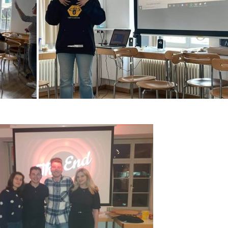
 се на Е-билтенот за да ги добивате
е информации во врска со ОЖО Свети