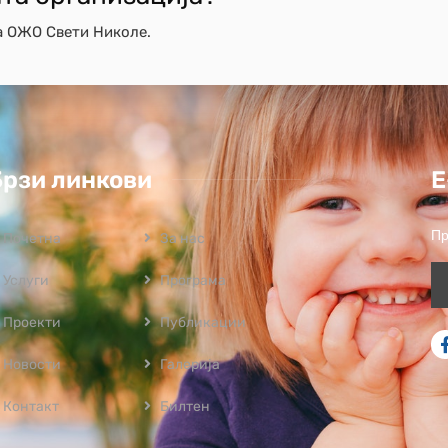
а ОЖО Свети Николе.
Брзи линкови
Е
Пр
Почетна
За нас
Услуги
Програмa
Проекти
Публикации
Новости
Галерија
Контакт
Билтен