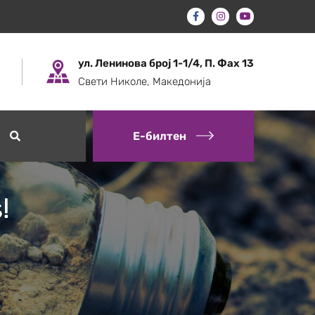
ул. Ленинова број 1-1/4, П. Фах 13
Свети Николе, Македонија
Е-билтен
!