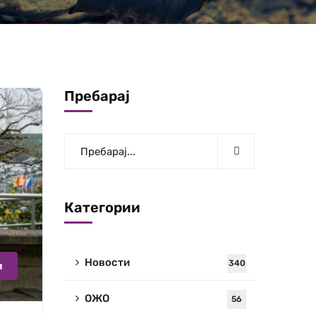
Пребарај
Категории
Новости
340
и
ОЖО
56