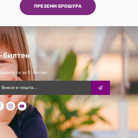
ПРЕЗЕМИ БРОШУРА
-билтен
ијавете се за Е-билтен