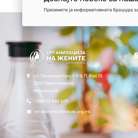
Преземете ја информативната брошура з
ул. Ленинова број 1-1/4, П.Фах 13
2220 Свети Николе,
Македонија
+389 32 444 620
info@womsvetinikole.org.mk