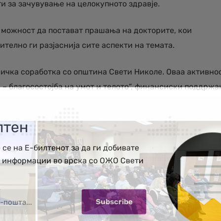
и за зачувување на целокупното здравје.
а можност да постават прашања на докторите, кои
телно ги разјаснија сите аспекти на темата.
ничка соработка со општина Свети Николе. Оваа активнос
 – благосостојба на умот и телото“, финансиски поддржа
лтен
 се на Е-билтенот за да ги добивате
е информации во врска со ОЖО Свети