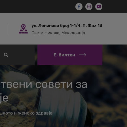
ул. Ленинова број 1-1/4, П. Фах 13
Свети Николе, Македонија
Е-билтен
твени совети за
је
шкото и женско здравје