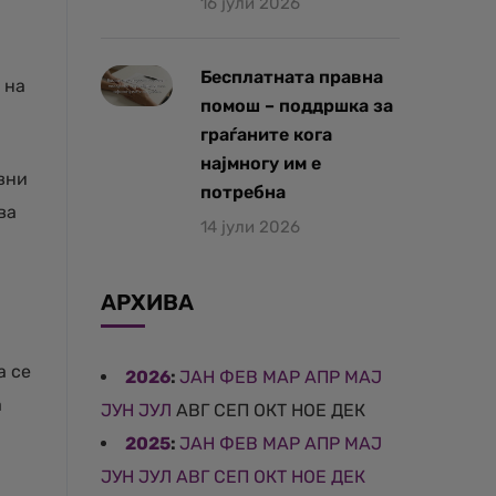
16 јули 2026
Бесплатната правна
 на
помош – поддршка за
граѓаните кога
најмногу им е
вни
потребна
ва
14 јули 2026
АРХИВА
а се
2026
:
ЈАН
ФЕВ
МАР
АПР
МАЈ
а
ЈУН
ЈУЛ
АВГ
СЕП
ОКТ
НОЕ
ДЕК
2025
:
ЈАН
ФЕВ
МАР
АПР
МАЈ
ЈУН
ЈУЛ
АВГ
СЕП
ОКТ
НОЕ
ДЕК