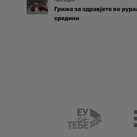
Претходно
Грижа за здравјето во рур
средини