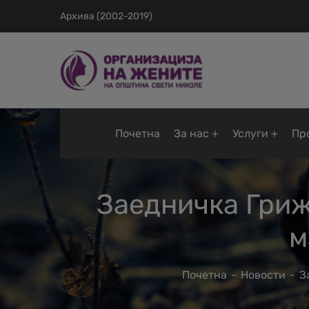
Архива (2002-2019)
Почетна
За нас
Услуги
Пр
Заедничка Гриж
м
Почетна
Новости
З