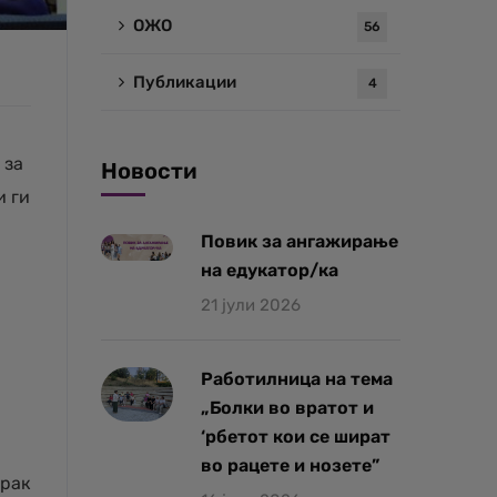
ОЖО
56
Публикации
4
 за
Новости
и ги
Повик за ангажирање
на едукатор/ка
21 јули 2026
Работилница на тема
„Болки во вратот и
‘рбетот кои се шират
во рацете и нозете”
 рак