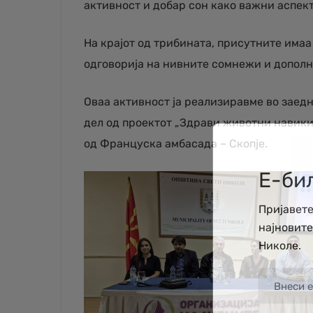
активност и добар сон како важни аспект
На крајот од трибината, присутните има
одговорија на нивните сомнежи и дополни
Оваа активност ја реализиравме во заед
дел од проектот „Здрави животни навики
од Француска амбасада – Скопје.
Е-би
Пријавете
најновит
Николе.