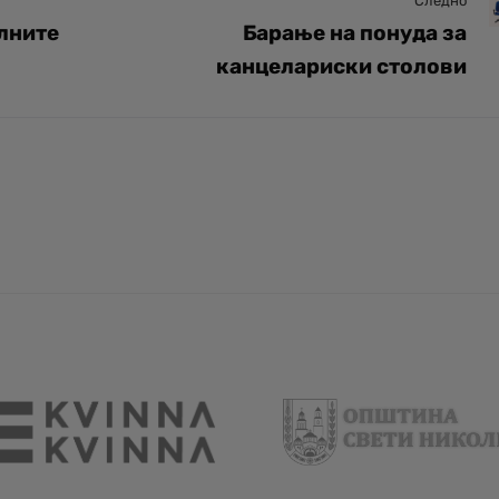
Следно
алните
Барање на понуда за
канцелариски столови