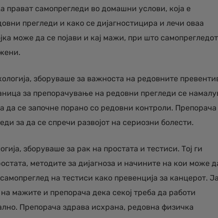
да прават самопрегледи во домашни услови, која е
овни прегледи и како се дијагностицира и лечи оваа
јка може да се појави и кај мажи, при што самопрегледот
 жени.
нкологија, зборуваше за важноста на редовните превенти
раница за препорачување на редовни прегледи се намалу
ба да се започне порано со редовни контроли. Препорача
еди за да се спречи развојот на сериозни болести.
гија, зборуваше за рак на простата и тестиси. Тој ги
остата, методите за дијагноза и начините на кои може д
самопреглед на тестиси како превенција за канцерот. Ј
на мажите и препорача дека секој треба да работи
ално. Препорача здрава исхрана, редовна физичка