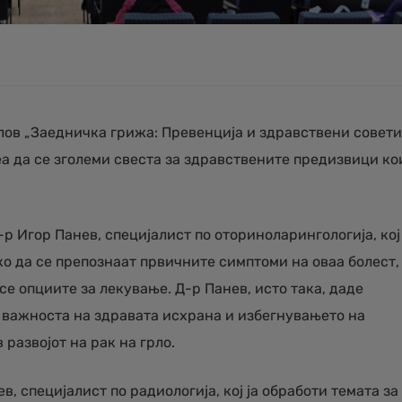
лов „Заедничка грижа: Превенција и здравствени совети
еа да се зголеми свеста за здравствените предизвици ко
р Игор Панев, специјалист по оториноларингологија, кој
ако да се препознаат првичните симптоми на оваа болест,
 се опциите за лекување. Д-р Панев, исто така, даде
а важноста на здравата исхрана и избегнувањето на
развојот на рак на грло.
, специјалист по радиологија, кој ја обработи темата за