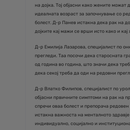
на дојка. Тој објасни како жените можат 
идеалната возраст за започнување со ред
болест. Д-р Панев истакна дека рак на до
дојките кај мажи се врши исто како и кај
Д-р Емилија Лазарова, специјалист по о
прегледи. Таа посочи дека старосната г
од година во година, што значи дека тре
дека секој треба да оди на редовни прегл
Д-р Влатко Филипов, специјалист по уроло
објасни првичните симптоми на рак на пр
спречи оваа болест и препорача редовен 
истакна важноста на менталното здравје 
индивидуално, социјално и институцион