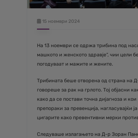
15 ноември 2024
На 13 ноември се одржа трибина под нас
машкото и женското здравје“, чии цели б
погодуваат и мажите и жените.
Трибината беше отворена од страна на Д-
говореше за рак на грлото. Тој објасни к
како да се постави точна дијагноза и кои
препораки за превенција, нагласувајќи ј
цигарите како превентивни мерки против 
Следуваше излагањето на Д-р Зоран Панев