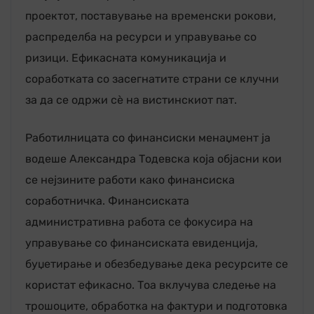
проектот, поставување на временски рокови,
распределба на ресурси и управување со
ризици. Ефикасната комуникација и
соработката со засегнатите страни се клучни
за да се одржи сè на вистинскиот пат.
Работилницата со финансиски менаџмент ја
водеше Александра Тодевска која објасни кои
се нејзините работи како финансиска
соработничка. Финансиската
административна работа се фокусира на
управување со финансиската евиденција,
буџетирање и обезбедување дека ресурсите се
користат ефикасно. Тоа вклучува следење на
трошоците, обработка на фактури и подготовка