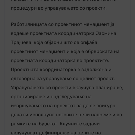
процедури во управувањето со проекти.
Работилницата со проектниот менаџмент ја
водеше проектната координаторка Јасмина
Трајчева, која објасни што се опфаќа
проектниот менаџмент и која е обрврската на
проектната координаторка во проектите.
Проектната координаторка е задолжена и
одговорна за управување со целиот проект.
Управувањето со проекти вклучува планирање,
организирање и надгледување на
извршувањето на проектот за да се осигура
дека ги исполнува неговите цели навреме и во
рамките на буџетот. Клучните задачи
вклучуваат дефинирање на целите на