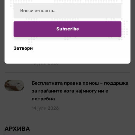
Повик за ангажирање на едукатор/ка
21 јули 2026
Работилница на тема „Болки во вратот
и ‘рбетот кои се шират во рацете и
Затвори
нозете”
16 јули 2026
Бесплатната правна помош – поддршка
за граѓаните кога најмногу им е
потребна
14 јули 2026
АРХИВА