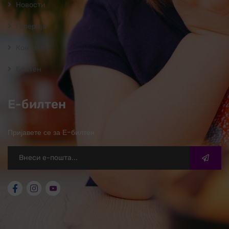
Новости
Галерија
Контакт
Билтен
Е-билтен
Пријавете се за Е-билтен