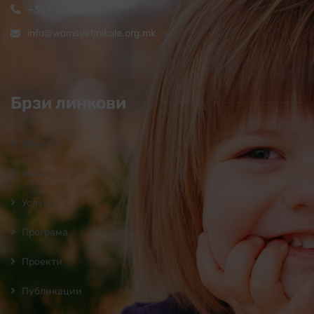
+389 32 444 620
info@womsvetinikole.org.mk
Брзи линкови
Почетна
За нас
Услуги
Програмa
Проекти
Публикации