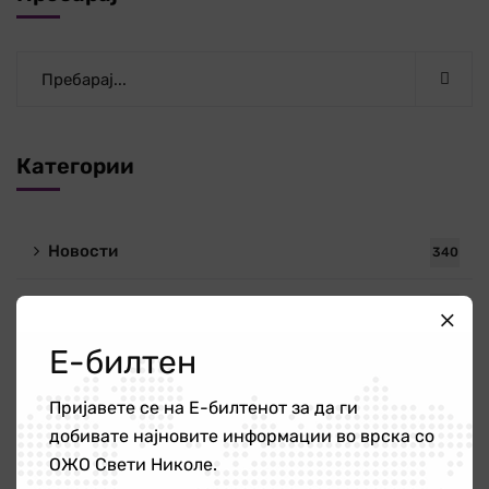
Категории
Новости
340
ОЖО
56
Е-билтен
Публикации
4
Пријавете се на Е-билтенот за да ги
добивате најновите информации во врска со
Новости
ОЖО Свети Николе.