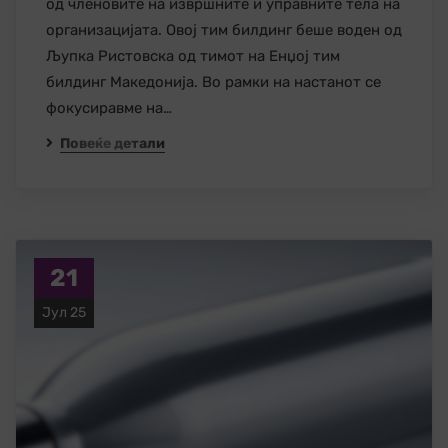
од членовите на извршните и управните тела на
организацијата. Овој тим билдинг беше воден од
Љупка Ристовска од тимот на Енџој тим
билдинг Македонија. Во рамки на настанот се
фокусиравме на…
Повеќе детали
21
Јул 25