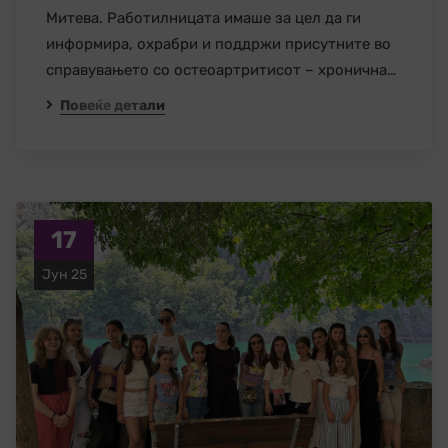
Митева. Работилницата имаше за цел да ги
информира, охрабри и поддржи присутните во
справувањето со остеоартритисот – хронична…
Повеќе детали
17
Јун 25