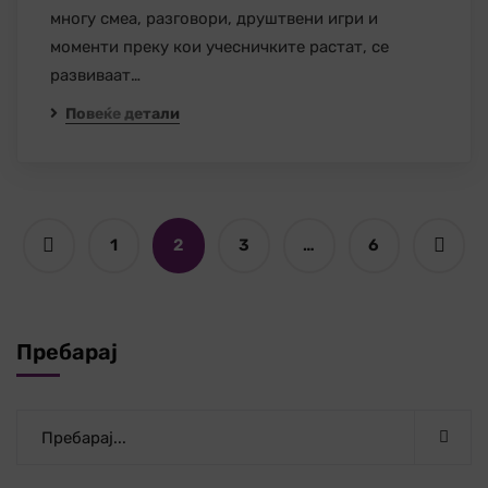
многу смеа, разговори, друштвени игри и
моменти преку кои учесничките растат, се
развиваат…
Повеќе детали
1
2
3
…
6
Пребарај