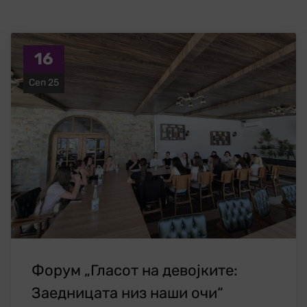
16
Сеп 25
Форум „Гласот на девојките:
Заедницата низ наши очи“