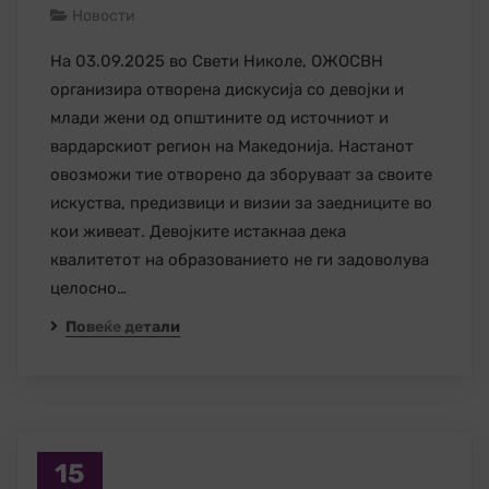
Новости
На 03.09.2025 во Свети Николе, ОЖОСВН
организира отворена дискусија со девојки и
млади жени од општините од источниот и
вардарскиот регион на Македонија. Настанот
овозможи тие отворено да зборуваат за своите
искуства, предизвици и визии за заедниците во
кои живеат. Девојките истакнаа дека
квалитетот на образованието не ги задоволува
целосно…
Повеќе детали
15