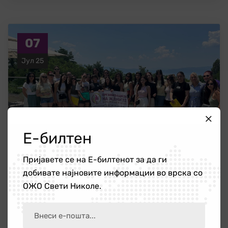
07
Јул 25
Е-билтен
Пријавете се на Е-билтенот за да ги
добивате најновите информации во врска со
ОЖО Свети Николе.
Тренинг растеме заедно – вешти,
храбри, свои