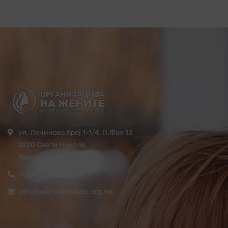
ул. Ленинова број 1-1/4, П.Фах 13
2220 Свети Николе,
Македонија
+389 32 444 620
info@womsvetinikole.org.mk