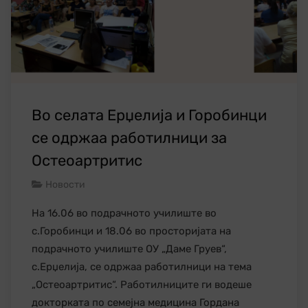
Во селата Ерџелија и Горобинци
се одржаа работилници за
Остеоартритис
Новости
На 16.06 во подрачното училиште во
с.Горобинци и 18.06 во просторијата на
подрачното училиште ОУ „Даме Груев“,
с.Ерџелија, се одржаа работилници на тема
„Остеоартритис“. Работилниците ги водеше
докторката по семејна медицина Гордана