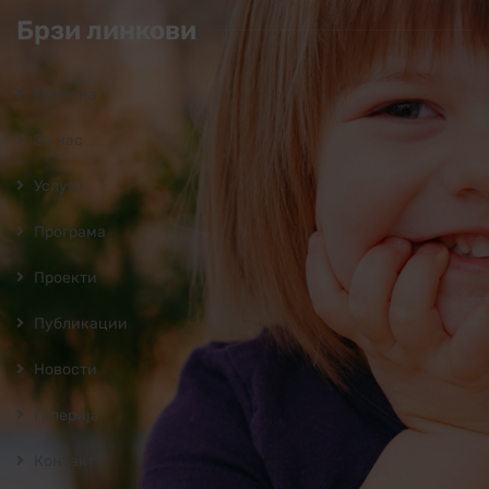
Брзи линкови
Почетна
За нас
Услуги
Програмa
Проекти
Публикации
Новости
Галерија
Контакт