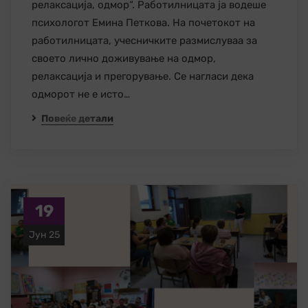
релаксација, одмор“. Работилницата ја водеше
психологот Емина Петкова. На почетокот на
работилницата, учесничките размислуваа за
своето лично доживување на одмор,
релаксација и прегорување. Се нагласи дека
одморот не е исто…
Повеќе детали
19
Јун 25