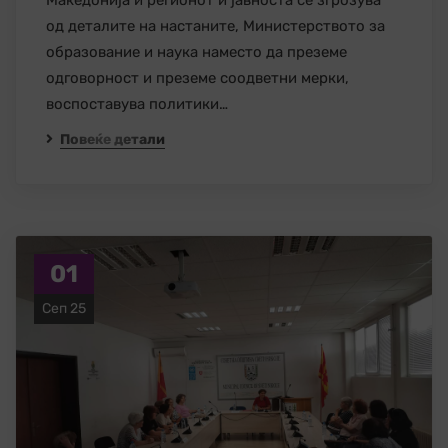
Македонија и регионот и јавноста се згрозува
од деталите на настаните, Министерството за
образование и наука наместо да преземе
одговорност и преземе соодветни мерки,
воспоставува политики…
Повеќе детали
01
Сеп 25