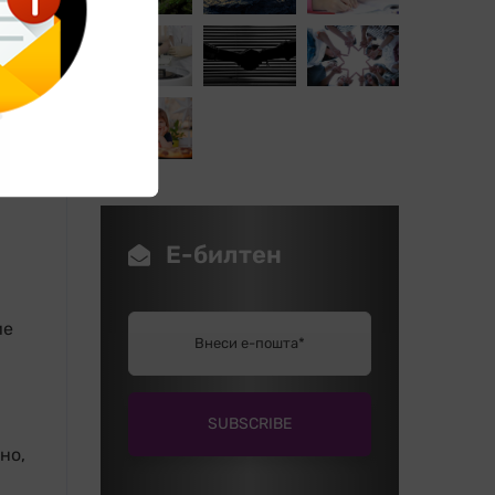
а
Е-билтен
ие
но,