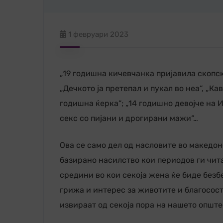
1 февруари 2023
„19 годишна кичевчанка пријавила скопски
„Дечкото ја претепал и пукал во неа“, „К
годишна ќерка“; „14 годишно девојче на И
секс со пијани и дрогирани мажи“…
Ова се само дел од насловите во македо
базирано насилство кои периодов ги чит
средини во кои секоја жена ќе биде безб
грижа и интерес за животите и благосост
извираат од секоја пора на нашето опште