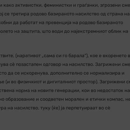
и како активистки, феминистки и граѓанки, згрозени сме
ој се третира родово базираното насилство од страна на
собни да работат на превенција на родово базираното
полето на заштита, што води до најекстремниот облик на
ите, (наративот „сама си го барала“), кое е вкоренето 
нува сè позастапен одговор на насилство. Загрижени см
сто да се искоренува, дополнително се нормализира и
ње (и во физичкиот и дигиталниот простор). Загрижени с
ствена норма на новите генерации, кои во недостаток на
о образование и соодветен морален и етички компас, н
ра на насилство, туку (ќе) ја перпетуираат во сè