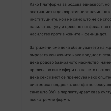
Како Платформа за родова еднаквост, но 
апатичниот и декларативниот начин на к
институциите, кои не само што не се спо
насилство, туку и целосно потфрлаат во 
насилство против жените – фемицидот.
Загрижени сме дека обвинувањето на жртв
омразата кон жените како вредност, ста
дека родово базираното насилство, наме
прелева во сите сфери на нашето постое
дека сексизмот се пренесува како опште
системска поддршка, сеопфатно сексуалн
само што (ќе) ја перпептуираат оваа култу
поекстремни форми.