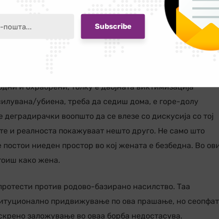
а заедница која одобрува и слави, или замижува пред
, а насилството нималку не се намалува. Тоа покажува
не функционира. Истовремено, јавното мислење покажув
одни и охрабрени, толку е двојната виктимизација
силувана/убиена, треба да седиш дома, е горе-долу
е деградирачки воопшто да се влезе со дискусија со тој
те и реалноста покажуваат нешто друго. Не само што
е постои ниеден простор во кој жената е безбедна. Во ов
тоиш како жена.
протести против родово-базирано насилство. Таа
итуционално придвижување по ова прашање, но сеопфат
искрено заложување во оваа борба недостасува.