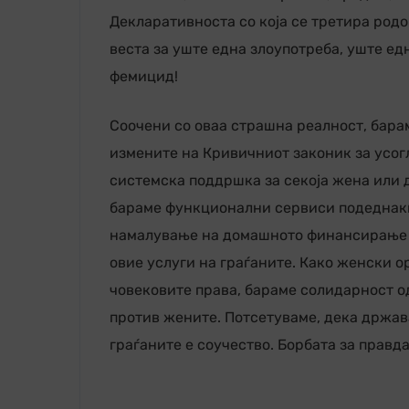
Декларативноста со која се третира родо
веста за уште една злоупотреба, уште е
фемицид!
Соочени со оваа страшна реалност, бара
измените на Кривичниот законик за усог
системска поддршка за секоја жена или д
бараме функционални сервиси подеднакво
намалување на домашното финансирање и
овие услуги на граѓаните. Како женски 
човековите права, бараме солидарност од
против жените. Потсетуваме, дека држава
граѓаните е соучество. Борбата за правда