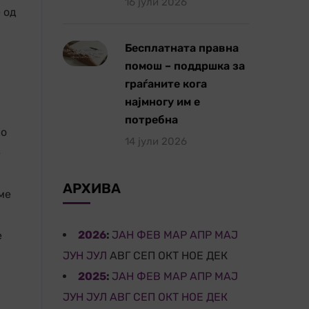
16 јули 2026
 од
Бесплатната правна
помош – поддршка за
граѓаните кога
најмногу им е
потребна
во
14 јули 2026
е
АРХИВА
ме
2026
:
ЈАН
ФЕВ
МАР
АПР
МАЈ
е
ЈУН
ЈУЛ
АВГ
СЕП
ОКТ
НОЕ
ДЕК
2025
:
ЈАН
ФЕВ
МАР
АПР
МАЈ
ЈУН
ЈУЛ
АВГ
СЕП
ОКТ
НОЕ
ДЕК