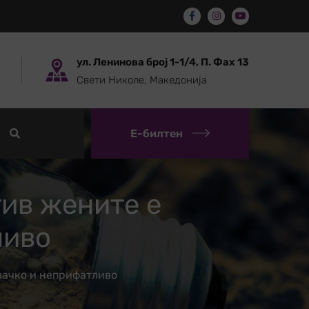
ул. Ленинова број 1-1/4, П. Фах 13
Свети Николе, Македонија
Е-билтен
ив жените е
ливо
вачко и неприфатливо