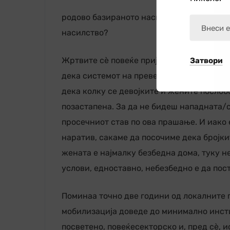
родово базираното насилство? Каква е та
насилство?
Жртвите сè повеќе пријавуваат насилство
Затвори
дека системот на превенција и заштита 
дека колку се девојките и жените послоб
позастапена. За да не бидеш нападната/
просечниот став по ова прашање. И иако 
наратив, сакаме да посочиме дека бројки
жената е најмалку безбедна дома, туку н
услови, едноставно, небезбедно е да пос
Поминаа точно две години од локалните 
мобилизација доведе до минимално инст
посветено, повеќесекторско и, пред сè, 