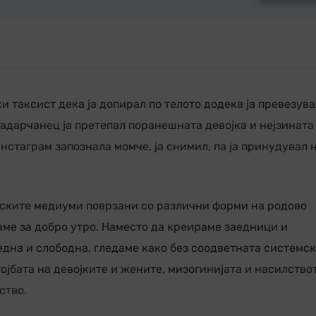
 таксист дека ја допирал по телото додека ја превезува
авадарчанец ја претепал поранешната девојка и нејзината
нстаграм запознала момче, ја снимил, па ја принудувал 
нските медиуми поврзани со различни форми на родово
аме за добро утро. Наместо да креираме заедници и
една и слободна, гледаме како без соодветната системс
ојбата на девојките и жените, мизогинијата и насилство
ство.