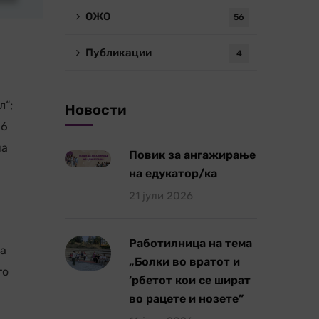
ОЖО
56
Публикации
4
л“;
Новости
 6
на
Повик за ангажирање
на едукатор/ка
21 јули 2026
Работилница на тема
ка
„Болки во вратот и
то
‘рбетот кои се шират
во рацете и нозете”