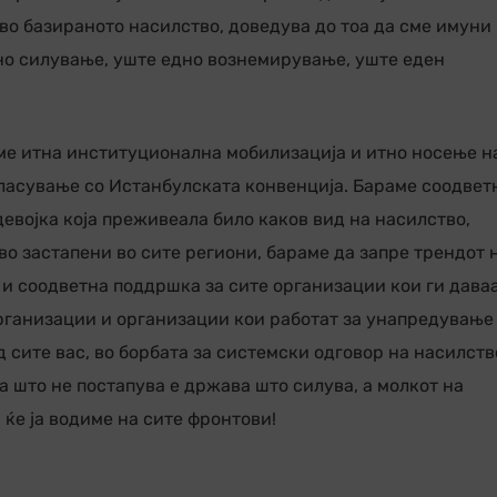
во базираното насилство, доведува до тоа да сме имуни
дно силување, уште едно вознемирување, уште еден
ме итна институционална мобилизација и итно носење н
ласување со Истанбулската конвенција. Бараме соодвет
евојка која преживеала било каков вид на насилство,
 застапени во сите региони, бараме да запре трендот 
 соодветна поддршка за сите организации кои ги дава
организации и организации кои работат за унапредување
 сите вас, во борбата за системски одговор на насилств
 што не постапува е држава што силува, а молкот на
 ќе ја водиме на сите фронтови!