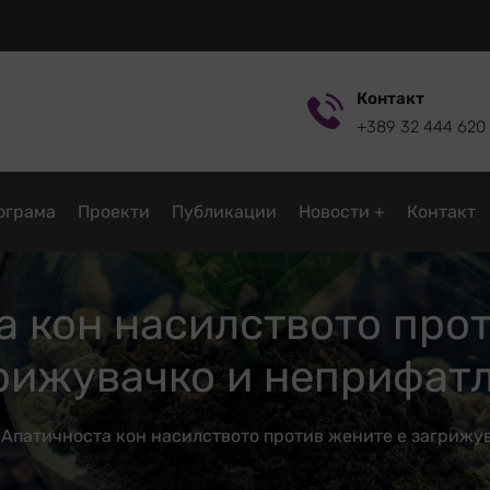
Контакт
+389 32 444 620
ограмa
Проекти
Публикации
Новости
Контакт
а кон насилството прот
рижувачко и неприфат
Апатичноста кон насилството против жените е загрижу