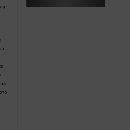
 на
а
на
на
ат
 на
ото