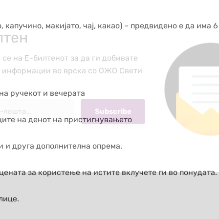
, капучино, макијато, чај, какао) – предвидено е да има 6
лтен
 се на Е-билтенот за да ги добивате
е информации во врска со ОЖО Свети
 на ручекот и вечерата
ците на денот на пристигнувањето
и и друга дополнителна опрема.
цената за користење на истите вклучете ги во понудата.
лице.