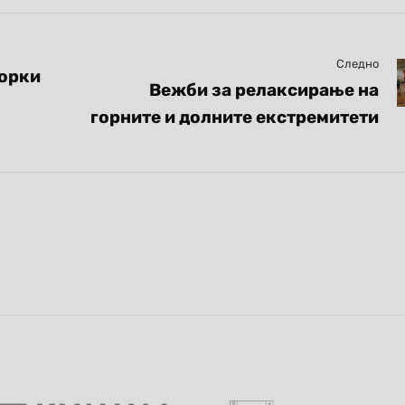
Следно
торки
Вежби за релаксирање на
горните и долните екстремитети