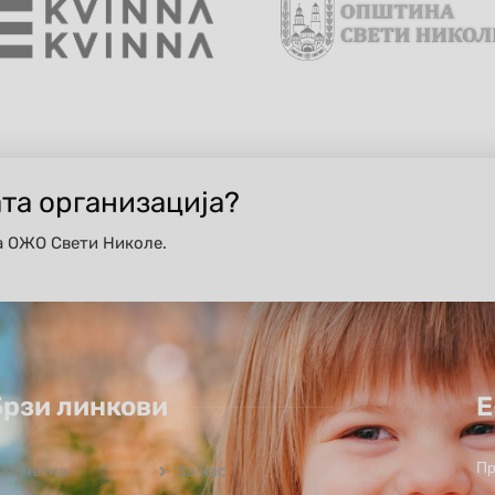
ата организација?
а ОЖО Свети Николе.
Брзи линкови
Е
Пр
Почетна
За нас