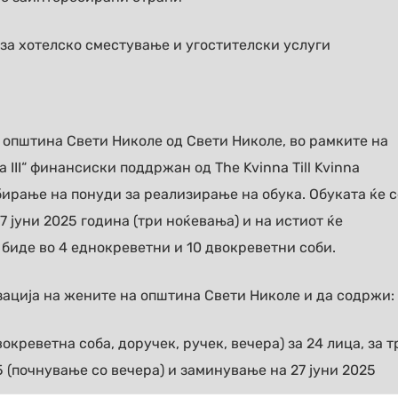
за хотелско сместување и угостителски услуги
општина Свети Николе од Свети Николе, во рамките на
 III“ финансиски поддржан од The Kvinna Till Kvinna
бирање на понуди за реализирање на обука. Обуката ќе с
7 јуни 2025 година (три ноќевања) и на истиот ќе
биде во 4 еднокреветни и 10 двокреветни соби.
зација на жените на општина Свети Николе и да содржи:
креветна соба, доручек, ручек, вечера) за 24 лица, за т
 (почнување со вечера) и заминување на 27 јуни 2025