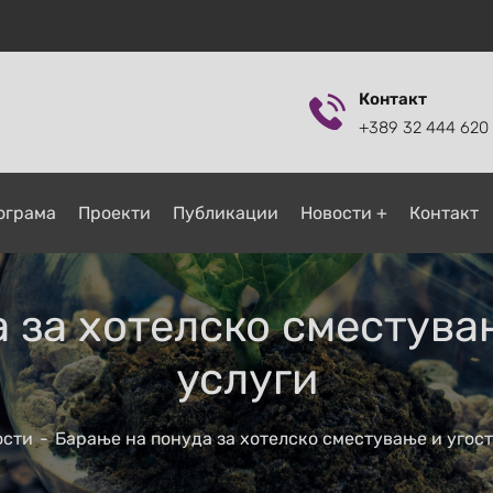
Контакт
+389 32 444 620
ограмa
Проекти
Публикации
Новости
Контакт
 за хотелско сместува
услуги
ости
Барање на понуда за хотелско сместување и угос