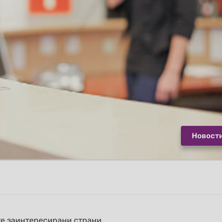
Новост
те заинтересирани страни