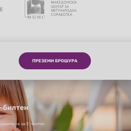
ПРЕЗЕМИ БРОШУРА
-билтен
ијавете се за Е-билтен