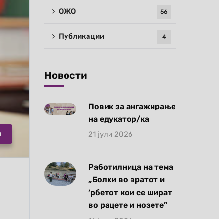
ОЖО
56
Публикации
4
Новости
Повик за ангажирање
на едукатор/ка
и
21 јули 2026
Работилница на тема
„Болки во вратот и
‘рбетот кои се шират
во рацете и нозете”