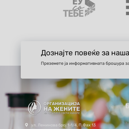
Дознајте повеќе за наш
Преземете ја информативната брошура з
ул. Ленинова број 1-1/4, П.Фах 13