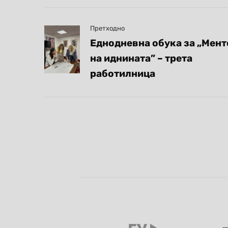
Претходно
Еднодневна обука за „Мен
на иднината” – трета
работилница