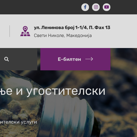
ул. Ленинова број 1-1/4, П. Фах 13
Свети Николе, Македонија
Е-билтен
ње и угостителски
тителски услуги