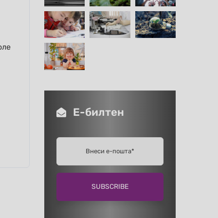
оле
Е-билтен