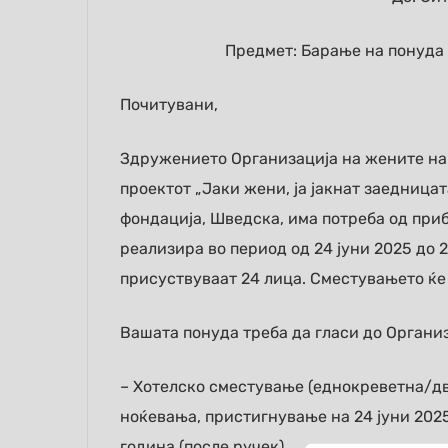
Предмет: Барање на понуда 
Почитувани,
Здружението Организација на жените на 
проектот „Јаки жени, ја јакнат заедницата
фондација, Шведска, има потреба од при
реализира во период од 24 јуни 2025 до 2
присуствуваат 24 лица. Сместувањето ќе 
Вашата понуда треба да гласи до Органи
– Хотелско сместување (еднокреветна/дво
ноќевања, пристигнување на 24 јуни 2025
година (после ручек).