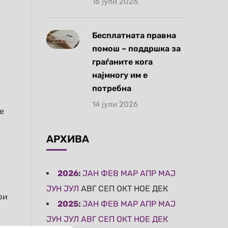
16 јули 2026
Бесплатната правна
помош – поддршка за
граѓаните кога
најмногу им е
потребна
14 јули 2026
е
АРХИВА
2026
:
ЈАН
ФЕВ
МАР
АПР
МАЈ
ЈУН
ЈУЛ
АВГ
СЕП
ОКТ
НОЕ
ДЕК
ри
2025
:
ЈАН
ФЕВ
МАР
АПР
МАЈ
ЈУН
ЈУЛ
АВГ
СЕП
ОКТ
НОЕ
ДЕК