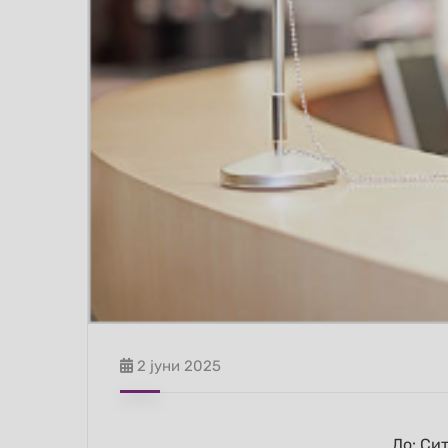
2 јуни 2025
До: Си