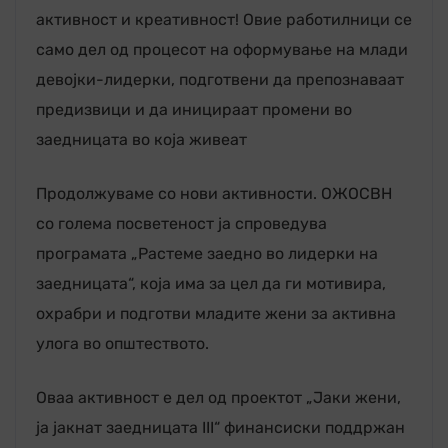
активност и креативност! Овие работилници се
само дел од процесот на оформување на млади
девојки-лидерки, подготвени да препознаваат
предизвици и да иницираат промени во
заедницата во која живеат
Продолжуваме со нови активности. ОЖОСВН
со голема посветеност ја спроведува
програмата „Растеме заедно во лидерки на
заедницата“, која има за цел да ги мотивира,
охрабри и подготви младите жени за активна
улога во општеството.
Оваа активност е дел од проектот „Јаки жени,
ја јакнат заедницата III“ финансиски поддржан