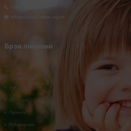
+389 32 444 620
info@womsvetinikole.org.mk
Брзи линкови
Почетна
За нас
Услуги
Програмa
Проекти
Публикации