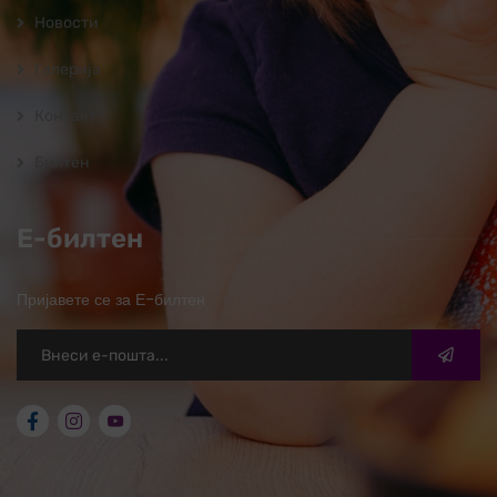
Новости
Галерија
Контакт
Билтен
Е-билтен
Пријавете се за Е-билтен