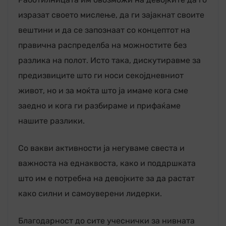
изразат своето мислење, да ги зајакнат своите
вештини и да се запознаат со концептот на
правична распределба на можностите без
разлика на полот. Исто така, дискутиравме за
предизвиците што ги носи секојдневниот
живот, но и за моќта што ја имаме кога сме
заедно и кога ги разбираме и прифаќаме
нашите разлики.
Со вакви активности ја негуваме свеста и
важноста на еднаквоста, како и поддршката
што им е потребна на девојките за да растат
како силни и самоуверени лидерки.
Благодарност до сите учеснички за нивната