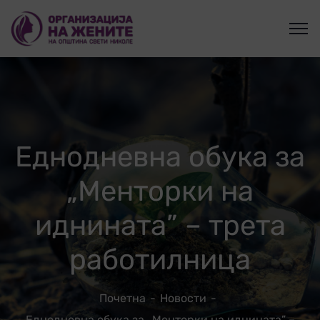
Еднодневна обука за
„Менторки на
иднината” – трета
работилница
Почетна
Новости
Еднодневна обука за „Менторки на иднината” –