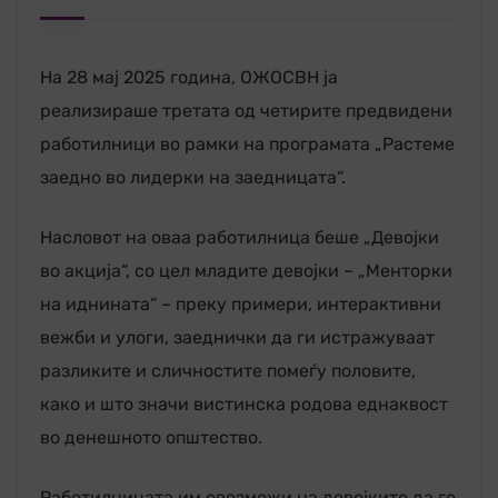
На 28 мај 2025 година, ОЖОСВН ја
реализираше третата од четирите предвидени
работилници во рамки на програмата „Растеме
заедно во лидерки на заедницата“.
Насловот на оваа работилница беше „Девојки
во акција“, со цел младите девојки – „Менторки
на иднината“ – преку примери, интерактивни
вежби и улоги, заеднички да ги истражуваат
разликите и сличностите помеѓу половите,
како и што значи вистинска родова еднаквост
во денешното општество.
Работилницата им овозможи на девојките да го