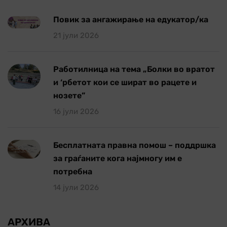
Повик за ангажирање на едукатор/ка
21 јули 2026
Работилница на тема „Болки во вратот
и ‘рбетот кои се шират во рацете и
нозете”
16 јули 2026
Бесплатната правна помош – поддршка
за граѓаните кога најмногу им е
потребна
14 јули 2026
АРХИВА