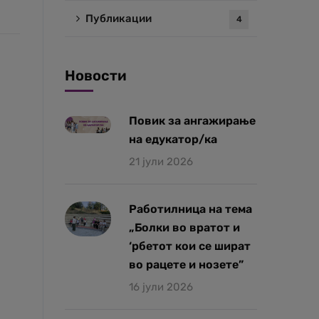
Публикации
4
Новости
Повик за ангажирање
на едукатор/ка
21 јули 2026
Работилница на тема
„Болки во вратот и
‘рбетот кои се шират
во рацете и нозете”
16 јули 2026