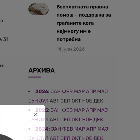
Бесплатната правна
помош – поддршка за
на
граѓаните кога
најмногу им е
а 31
потребна
14 јули 2026
и:
АРХИВА
2026
:
ЈАН
ФЕВ
МАР
АПР
МАЈ
ЈУН
ЈУЛ
АВГ
СЕП
ОКТ
НОЕ
ДЕК
2025
:
ЈАН
ФЕВ
МАР
АПР
МАЈ
ЈУН
ЈУЛ
АВГ
СЕП
ОКТ
НОЕ
ДЕК
2024
:
ЈАН
ФЕВ
МАР
АПР
МАЈ
ЈУН
ЈУЛ
АВГ
СЕП
ОКТ
НОЕ
ДЕК