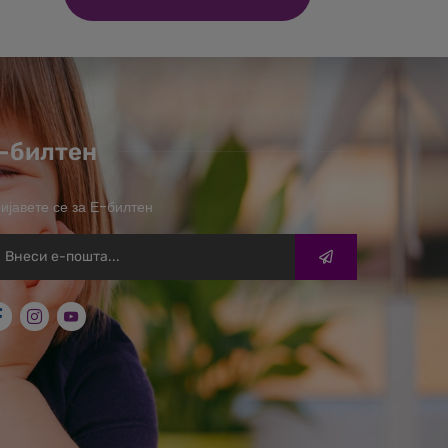
-билтен
ијавете се за Е-билтен