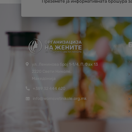
Преземете ја информативната брошура з
ул. Ленинова број 1-1/4, П.Фах 13
2220 Свети Николе,
Македонија
+389 32 444 620
info@womsvetinikole.org.mk