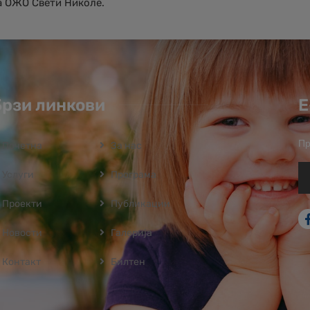
а ОЖО Свети Николе.
Брзи линкови
Е
Пр
Почетна
За нас
Услуги
Програмa
Проекти
Публикации
Новости
Галерија
Контакт
Билтен