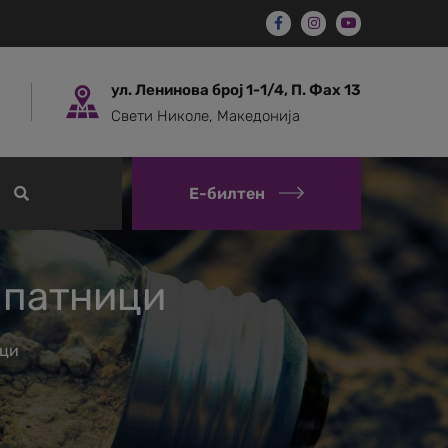
ул. Ленинова број 1-1/4, П. Фах 13
Свети Николе, Македонија
Е-билтен
 патници
ици