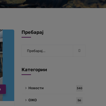
Пребарај
Категории
Новости
340
и
ОЖО
56