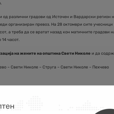
.
ки од различни градови од Источен и Вардарски регион 
беди организиран превоз. На 28 октомври сите учесници
асот, а треба да се вратат назад кон матичните градови н
 14 часот.
изација на жените на општина Свети Николе
и да содрж
ево – Свети Николе – Струга – Свети Николе – Пехчево
лтен