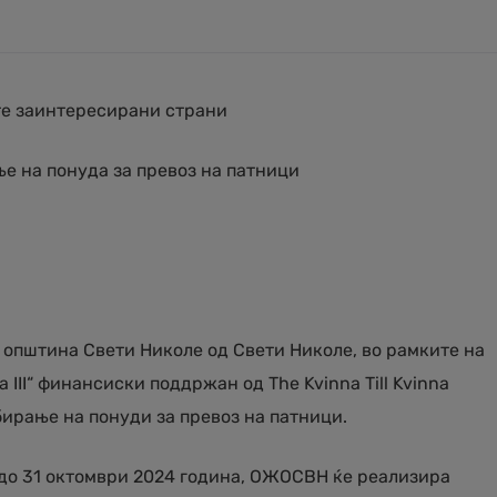
те заинтересирани страни
е на понуда за превоз на патници
општина Свети Николе од Свети Николе, во рамките на
 III“ финансиски поддржан од The Kvinna Till Kvinna
бирање на понуди за превоз на патници.
8 до 31 октомври 2024 година, ОЖОСВН ќе реализира