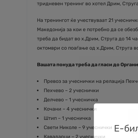
тридневен тренинг во хотел Дрим, Струга
На тренингот ќе учествуваат 21 учеснич
Македонија за кои е потребно да се обез
треба да бидат во х.Дрим, Струга до 14 ч
октомври со поаѓање од х.Дрим, Струга во
Вашата понуда треба да гласи до Орган
Превоз за учеснички на релација Пехч
Пехчево – 2 учеснички
Делчево – 1 учесничка
Кочани – 4 учеснички
Штип – 1 учесничка
Е-би
Свети Николе – 9 учеснички
Кавадарци – 2 учеснички