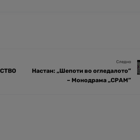
Следно
ЕСТВО
Настан: „Шепоти во огледалото”
– Монодрама „СРАМ”