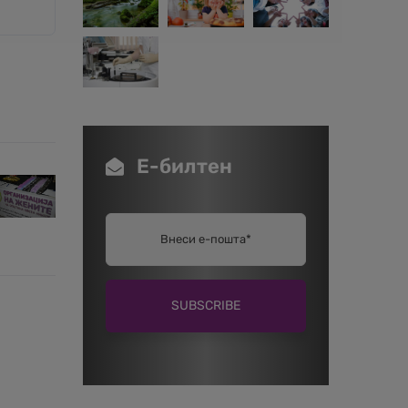
Е-билтен